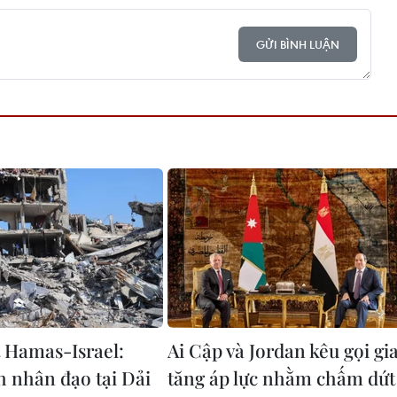
GỬI BÌNH LUẬN
 Hamas-Israel:
Ai Cập và Jordan kêu gọi gi
h nhân đạo tại Dải
tăng áp lực nhằm chấm dứt