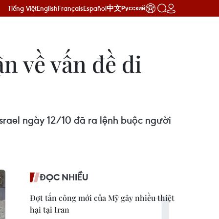
Tiếng Việt
English
Français
Español
中文
Русский
n về vấn đề di
rael ngày 12/10 đã ra lệnh buộc người
ĐỌC NHIỀU
Đợt tấn công mới của Mỹ gây nhiều thiệt
hại tại Iran