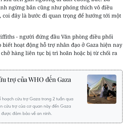
ệnh ngừng bắn cũng như phóng thích vô điều
ữ, coi đây là bước đi quan trọng để hướng tới một
iffiths - người đứng đầu Văn phòng điều phối
 biết hoạt động hỗ trợ nhân đạo ở Gaza hiện nay
 chở hàng liên tục bị trì hoãn hoặc bị từ chối ra
cứu trợ của WHO đến Gaza
ế hoạch cứu trợ Gaza trong 2 tuần qua
àn cứu trợ của cơ quan này đến Gaza
 được đảm bảo về an ninh.