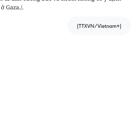
ở Gaza./.
(TTXVN/Vietnam+)