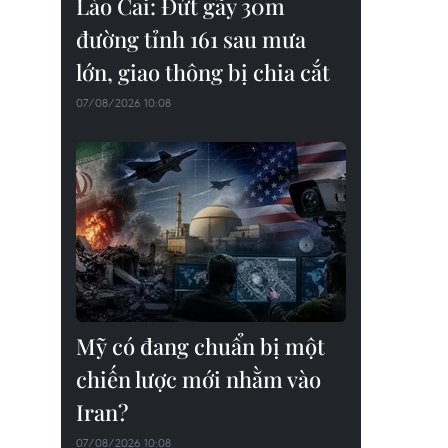
Lào Cai: Đứt gãy 30m
đường tỉnh 161 sau mưa
lớn, giao thông bị chia cắt
07/08/2026 10:08
Mỹ có đang chuẩn bị một
chiến lược mới nhằm vào
Iran?
07/08/2026 10:08