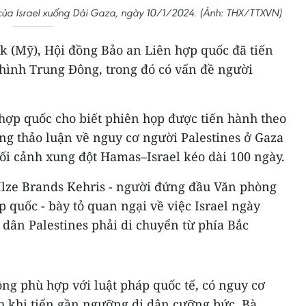
của Israel xuống Dải Gaza, ngày 10/1/2024. (Ảnh: THX/TTXVN)
k (Mỹ), Hội đồng Bảo an Liên hợp quốc đã tiến
hình Trung Đông, trong đó có vấn đề người
hợp quốc cho biết phiên họp được tiến hành theo
rung thảo luận về nguy cơ người Palestines ở Gaza
ối cảnh xung đột Hamas–Israel kéo dài 100 ngày.
 Ilze Brands Kehris - người đứng đầu Văn phòng
quốc - bày tỏ quan ngại về việc Israel ngày
 dân Palestines phải di chuyển từ phía Bắc
ng phù hợp với luật pháp quốc tế, có nguy cơ
nh khi tiến gần ngưỡng di dân cưỡng bức. Bà