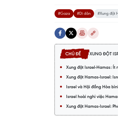
#Gaza
#Di dân
#Xung đột 
XUNG ĐỘT IS
Xung đột Israel-Hamas: Ít
Xung đột Hamas-Israel: Is
Israel và Hội đồng Hòa bìn
Israel hoài nghi việc Hama
Xung đột Hamas-Israel: Phả