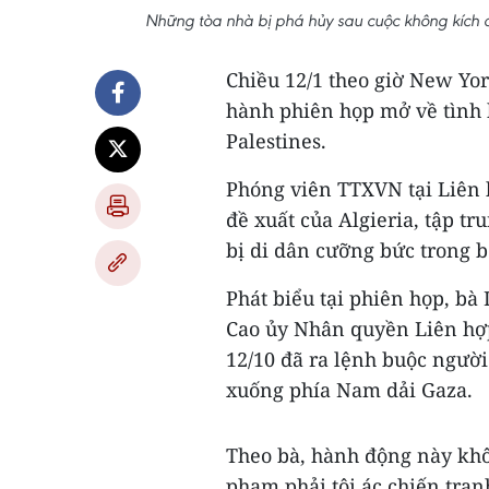
Những tòa nhà bị phá hủy sau cuộc không kích 
Chiều 12/1 theo giờ New Yor
hành phiên họp mở về tình 
Palestines.
Phóng viên TTXVN tại Liên 
đề xuất của Algieria, tập t
bị di dân cưỡng bức trong b
Phát biểu tại phiên họp, bà
Cao ủy Nhân quyền Liên hợp 
12/10 đã ra lệnh buộc người
xuống phía Nam dải Gaza.
Theo bà, hành động này khô
phạm phải tội ác chiến tra