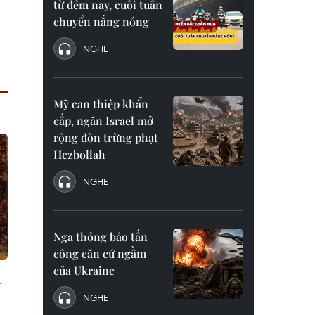
từ đêm nay, cuối tuần
chuyển nắng nóng
NGHE
Mỹ can thiệp khẩn
cấp, ngăn Israel mở
rộng đòn trừng phạt
Hezbollah
NGHE
Nga thông báo tấn
công căn cứ ngầm
của Ukraine
a
NGHE