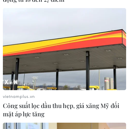
05/08/2026 14:56
Bế mạc Techfest Hải Phòng 2026:
Lan tỏa tinh thần đổi mới, khát vọng
phát triển
05/08/2026 12:58
Lần đầu tiên Hội nghị Ngoại giao có
một phiên họp riêng về khoa học
công nghệ
05/08/2026 08:08
vietnamplus.vn
Công suất lọc dầu thu hẹp, giá xăng Mỹ đối
Trung Quốc phóng thành công hai
mặt áp lực tăng
vệ tinh siêu phổ Đông Phương Huệ
Nhãn