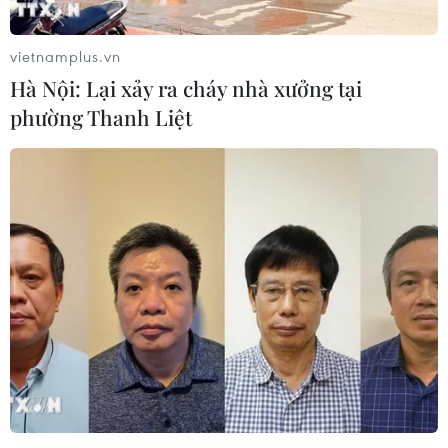
Chó "không gây dị ứng" - bước tiến
mới của công nghệ chỉnh sửa gene
vietnamplus.vn
06/08/2026 13:42
Hà Nội: Lại xảy ra cháy nhà xưởng tại
phường Thanh Liệt
Thái Lan-Myanmar thúc đẩy hợp tác
kinh tế và công nghệ vũ trụ
06/08/2026 13:35
Đến năm 2030, Việt Nam làm chủ ít
nhất 4 công nghệ chiến lược
06/08/2026 12:58
Mảnh vỡ tên lửa SpaceX va chạm Mặt