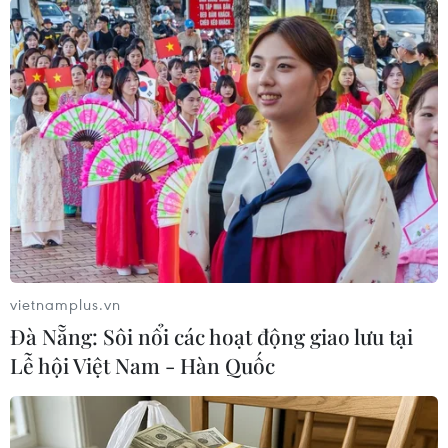
vietnamplus.vn
#Hội nghị Bộ trưởng
#Khoa học và Công nghệ
Đà Nẵng: Sôi nổi các hoạt động giao lưu tại
#ASEAN
Lễ hội Việt Nam - Hàn Quốc
Theo dõi VietnamPlus