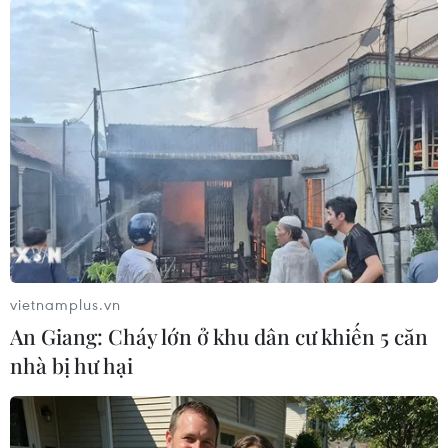
#Kona Electric
#Tin nóng
#Tin mới
#Tin thời sự
#Thời sự trong ngày
#Thời sự hôm nay
Mỹ
Theo dõi VietnamPlus
vietnamplus.vn
TIN LIÊN QUAN
An Giang: Cháy lớn ở khu dân cư khiến 5 căn
nhà bị hư hại