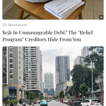
JG Wentworth
$15k In Unmanageable Debt? The "Relief
Program" Creditors Hide From You
Xe đa dụng cỡ nhỏ (CUV) chạy hoàn toàn bằng điện Kona
Electric của Hyundai. (Nguồn: cleantechnica.com)
Hãng sản xuất ôtô Hyundai mới đây vừa công
bố mức giá khởi điểm cho thị trường Mỹ của
dòng xe đa dụng cỡ nhỏ (CUV) chạy hoàn toàn