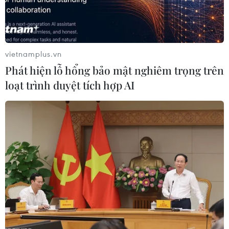
12/12/2018 04:06
Hyundai dự kiến tới năm 2020 sẽ xây dựng một dây
chuyền sản xuất 500.000 xe ôtô điện chạy bằng pin
nhiên liệu hydro mỗt năm tại Hàn Quốc, bao gồm cả xe
vietnamplus.vn
ôtô con và các loại xe ôtô thương mại.
Phát hiện lỗ hổng bảo mật nghiêm trọng trên
loạt trình duyệt tích hợp AI