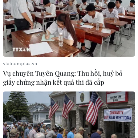
vietnamplus.vn
Vụ chuyên Tuyên Quang: Thu hồi, huỷ bỏ
giấy chứng nhận kết quả thi đã cấp
Hyundai và Kia tăng tốc trong phân khúc
'xế' thân thiện với môi trường
09/12/2018 11:12
Hiện tại, Hyundai và Kia có tổng cộng 16 mẫu xe thân
thiện với môi trường, trong đó có 6 mẫu HEV, 4 mẫu