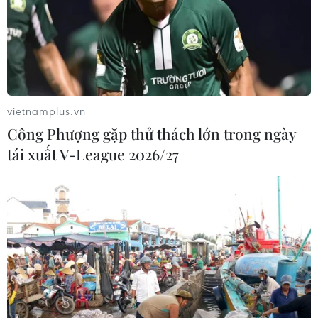
TIN CÙNG CHUYÊN MỤC
Các thương hiệu xe cao cấp của Đức
trong cuộc khủng hoảng lợi nhuận
vietnamplus.vn
04/08/2026 23:03
Công Phượng gặp thử thách lớn trong ngày
tái xuất V-League 2026/27
Bứt phá trước "tháng Ngâu": Hãng xe
đồng loạt bung chiêu kích cầu đa
dạng
04/08/2026 04:29
Ôtô Trung Quốc có tạo nên “làn sóng
tràn” tại châu Âu?