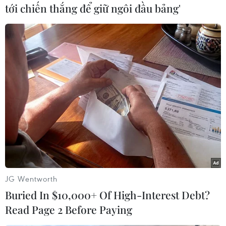
người tiêu dùng ở Mỹ có thể được hưởng tín
tới chiến thắng để giữ ngôi đầu bảng'
dụng thuế lên đến 7.500 USD khi mua xe điện./.
(TTXVN/Vietnam+)
JG Wentworth
Buried In $10,000+ Of High-Interest Debt?
Read Page 2 Before Paying
#Xe điện
#Donald Trump
#Sản xuất ôtô
#Hyundai