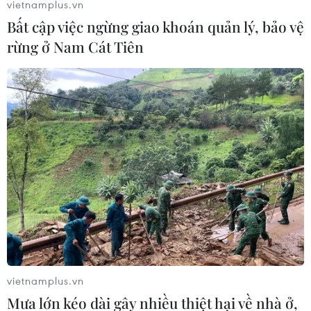
vietnamplus.vn
Bất cập việc ngừng giao khoán quản lý, bảo vệ
rừng ở Nam Cát Tiên
vietnamplus.vn
Mưa lớn kéo dài gây nhiều thiệt hại về nhà ở,