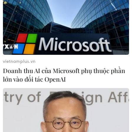
người thu nhập thấp đổi xe máy cũ
24/07/2026 06:15
Hãng xe điện Polestar chính thức rút
lui khỏi thị trường Mỹ
21/07/2026 04:29
vietnamplus.vn
Doanh thu AI của Microsoft phụ thuộc phần
Cố vấn Nhà Trắng cảnh báo BYD gia
lớn vào đối tác OpenAI
tăng sức ép đối với ngành ôtô toàn
cầu
20/07/2026 23:54
Giá xe điện tại Đức giảm xuống tiệm
cận xe xăng