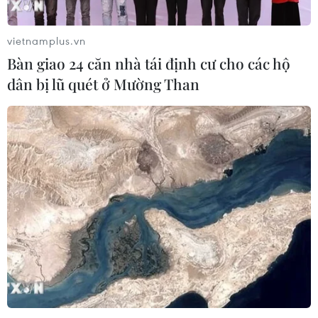
31/07/2026 01:51
vietnamplus.vn
Toyota giữ vững vị trí hãng xe bán
Bàn giao 24 căn nhà tái định cư cho các hộ
chạy nhất toàn cầu trong 7 năm liên
dân bị lũ quét ở Mường Than
tiếp
30/07/2026 11:20
Các nhà sản xuất ôtô Trung Quốc
đang gây áp lực lên các đối thủ Anh
30/07/2026 03:59
Pin xe điện - lời giải của bài toán
nguồn điện cho AI
30/07/2026 01:35