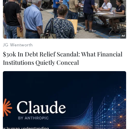
PHEV, 5 mẫu EV và 1 mẫu FCEV.
JG Wentworth
$30k In Debt Relief Scandal: What Financial
Institutions Quietly Conceal
Hyundai muốn sản xuất 500.000 xe chạy
pin nhiên liệu hydro mỗi năm