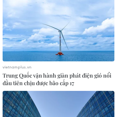
với trụ và trạm sạc xe điện trước 30/9
24/07/2026 11:01
Tây Ban Nha trở thành “cứ điểm” xe
điện Trung Quốc tại châu Âu
24/07/2026 08:06
vietnamplus.vn
Bridgestone Việt Nam giới thiệu
Trung Quốc vận hành giàn phát điện gió nổi
dòng lốp hiệu suất cao thế hệ mới
đầu tiên chịu được bão cấp 17
Potenza
24/07/2026 06:46
Hà Nội xây dựng phương án hỗ trợ