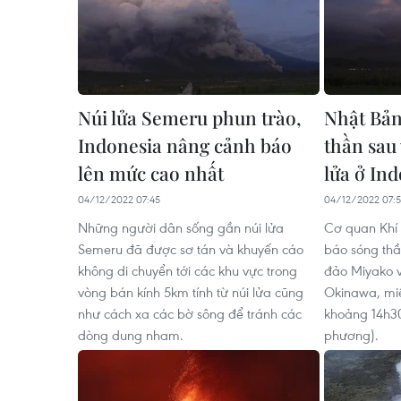
Núi lửa Semeru phun trào,
Nhật Bản
Indonesia nâng cảnh báo
thần sau
lên mức cao nhất
lửa ở In
04/12/2022 07:45
04/12/2022 07:5
Những người dân sống gần núi lửa
Cơ quan Khí
Semeru đã được sơ tán và khuyến cáo
báo sóng thầ
không di chuyển tới các khu vực trong
đảo Miyako v
vòng bán kính 5km tính từ núi lửa cũng
Okinawa, mi
như cách xa các bờ sông để tránh các
khoảng 14h30
dòng dung nham.
phương).