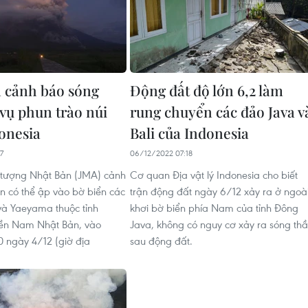
 cảnh báo sóng
Động đất độ lớn 6,2 làm
 vụ phun trào núi
rung chuyển các đảo Java v
donesia
Bali của Indonesia
7
06/12/2022 07:18
 tượng Nhật Bản (JMA) cảnh
Cơ quan Địa vật lý Indonesia cho biết
n có thể ập vào bờ biển các
trận động đất ngày 6/12 xảy ra ở ngoà
à Yaeyama thuộc tỉnh
khơi bờ biển phía Nam của tỉnh Đông
ền Nam Nhật Bản, vào
Java, không có nguy cơ xảy ra sóng th
 ngày 4/12 (giờ địa
sau động đất.