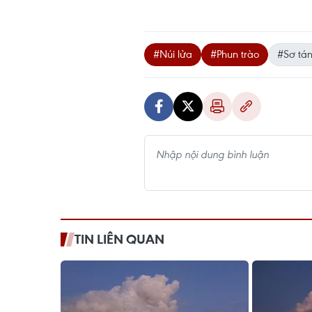
#Núi lửa
#Phun trào
#Sơ tá
TIN LIÊN QUAN