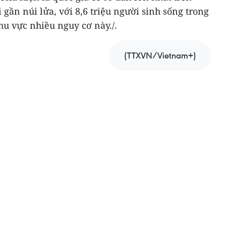
 gần núi lửa, với 8,6 triệu người sinh sống trong
u vực nhiều nguy cơ này./.
(TTXVN/Vietnam+)