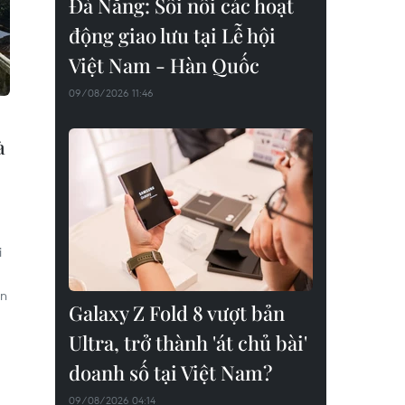
Đà Nẵng: Sôi nổi các hoạt
động giao lưu tại Lễ hội
Việt Nam - Hàn Quốc
09/08/2026 11:46
à
i
ần
Galaxy Z Fold 8 vượt bản
Ultra, trở thành 'át chủ bài'
doanh số tại Việt Nam?
09/08/2026 04:14