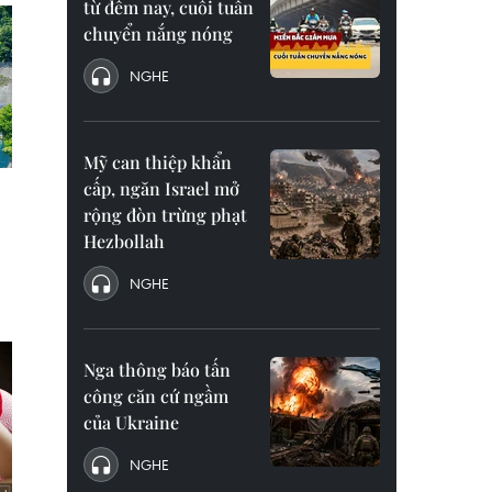
từ đêm nay, cuối tuần
chuyển nắng nóng
NGHE
Mỹ can thiệp khẩn
cấp, ngăn Israel mở
rộng đòn trừng phạt
Hezbollah
NGHE
Nga thông báo tấn
công căn cứ ngầm
của Ukraine
NGHE