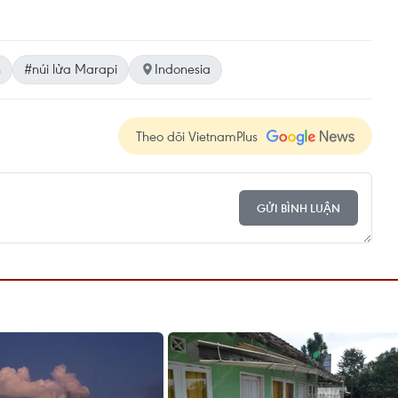
n
#núi lửa Marapi
Indonesia
Theo dõi VietnamPlus
GỬI BÌNH LUẬN