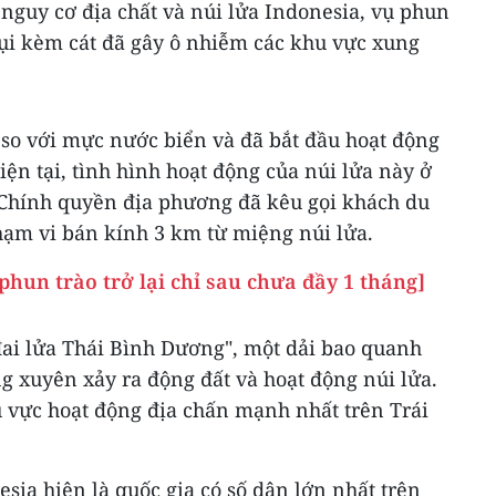
nguy cơ địa chất và núi lửa Indonesia, vụ phun
 bụi kèm cát đã gây ô nhiễm các khu vực xung
 so với mực nước biển và đã bắt đầu hoạt động
Hiện tại, tình hình hoạt động của núi lửa này ở
Chính quyền địa phương đã kêu gọi khách du
hạm vi bán kính 3 km từ miệng núi lửa.
phun trào trở lại chỉ sau chưa đầy 1 tháng]
ai lửa Thái Bình Dương", một dải bao quanh
g xuyên xảy ra động đất và hoạt động núi lửa.
 vực hoạt động địa chấn mạnh nhất trên Trái
esia hiện là quốc gia có số dân lớn nhất trên