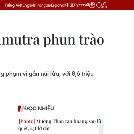
Tiếng Việt
English
Français
Español
中文
Русский
Sumutra phun trào
g phạm vi gần núi lửa, với 8,6 triệu
ĐỌC NHIỀU
Mường Than tan hoang sau lũ
quét, sạt lở đất