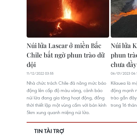
Núi lửa Lascar ở miền Bắc
Núi lửa 
Chile bất ngờ phun trào dữ
phun trào
dội
chưa đầy
11/12/2022 03:55
06/01/2023 06:
Nhà chức trách Chile đã nâng mức báo
Kilauea là m
động lên cấp độ màu vàng, cảnh báo
động mạnh nh
núi lửa đang gia tăng hoạt động, đồng
trào gần đây 
thời thiết lập một vùng cấm với bán kính
trong 16 thá
5km xung quanh miệng núi lửa.