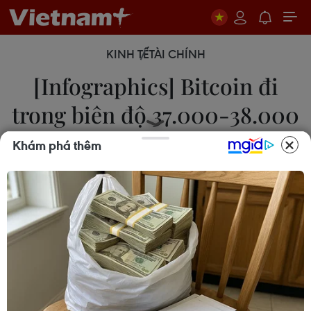
KINH TẾ
TÀI CHÍNH
[Infographics] Bitcoin đi
trong biên độ 37.000-38.000
USD
Khám phá thêm
28/02/2022 07:49
Đồng Bitcoin ngày 28/2 đang dao động trong
biên độ 37.502-38.393 USD. Bitcoin đã đạt được
mốc 40.000 USD vào cuối tuần trước, giúp các
nhà giao dịch giảm bớt lo lắng sau một tuần nhiều
biến động.