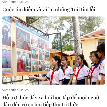
vietnamplus.vn
Cuộc tìm kiếm và vá lại những 'trái tim lỗi '
vietnamplus.vn
Hỗ trợ thúc đẩy xã hội học tập để mọi người
dân đều có cơ hội tiếp thu tri thức