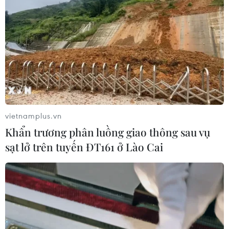
vietnamplus.vn
Khẩn trương phân luồng giao thông sau vụ
sạt lở trên tuyến ĐT161 ở Lào Cai
TIN CÙNG CHUYÊN MỤC
Thanh Hóa công khai danh sách gần
880 đơn vị chậm đóng bảo hiểm
07/08/2026 01:49