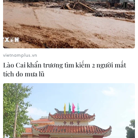
04/08/2026 01:38
7 tháng năm 2026:
Tổng vốn đầu tư nước ngoài đăng ký
vào Việt Nam tăng 58%
03/08/2026 23:48
vietnamplus.vn
Lào Cai khẩn trương tìm kiếm 2 người mất
Kế hoạch đồng tiền chung Tây Phi
tích do mưa lũ
đối mặt thách thức
03/08/2026 23:10
Mỹ bán đồng euro để hỗ trợ Nhật
Bản vực dậy đồng yen
03/08/2026 15:34