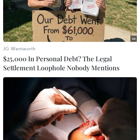
JG Wentworth
$25,000 In Personal Debt? The Legal
Settlement Loophole Nobody Mentions
Bitcoin về lại vùng trên
38.000 USD sau khi giảm sâu
25/02/2022 03:54
Đồng Bitcoin đã có lúc giảm sâu tới 34.400 USD trước
những diễn biến mới của căng thẳng Nga-Ukraine. Tuy