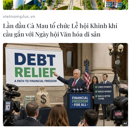
vietnamplus.vn
Lần đầu Cà Mau tổ chức Lễ hội Khinh khí
cầu gắn với Ngày hội Văn hóa di sản
#đồng Bitcoin
#Bitcoin đạt được mốc 40.000 USD
#nhà giao dịch
Theo dõi VietnamPlus