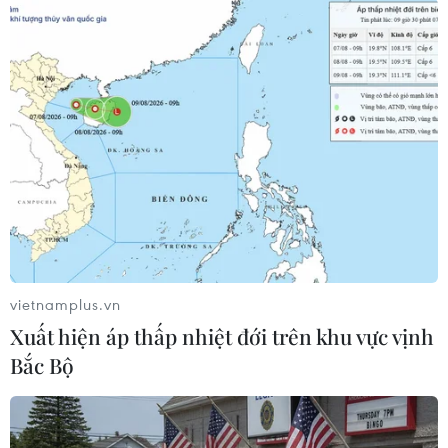
Khủng hoảng Nga-Ukraine khiến thị
trường tiền điện tử lao dốc
23/02/2022 10:40
Dữ liệu của CoinMarketCap cho thấy đồng bitcoin giảm
6,14% xuống 36.862 USD/BTC trong khi ethereum giảm
7,99% xuống còn 2.525 USD/ETH.
vietnamplus.vn
Xuất hiện áp thấp nhiệt đới trên khu vực vịnh
Bắc Bộ