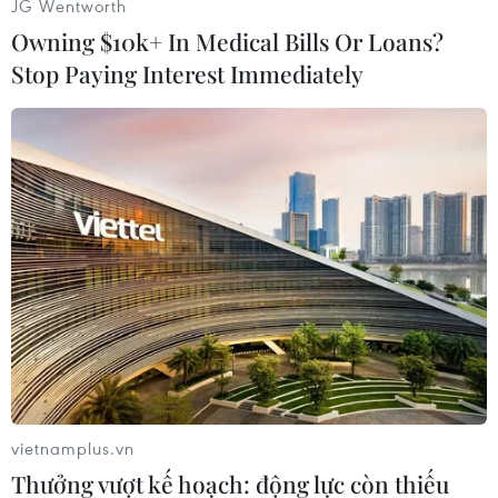
JG Wentworth
Owning $10k+ In Medical Bills Or Loans?
Stop Paying Interest Immediately
TIN LIÊN QUAN
vietnamplus.vn
Thưởng vượt kế hoạch: động lực còn thiếu
Đồng bitcoin giảm khá mạnh khi căng