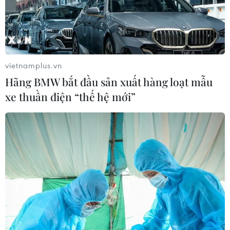
Google Wallet cho phép phụ huynh
thiết lập số dư an toàn của con cái
06/08/2026 23:44
vietnamplus.vn
Hãng BMW bắt đầu sản xuất hàng loạt mẫu
xe thuần điện “thế hệ mới”
NAPAS và KiotViet hợp tác mở rộng
hệ sinh thái thanh toán VietQR
06/08/2026 14:03
BIDV chốt ngày chia 498 triệu cổ
phiếu, tăng vốn điều lệ lên 77.783 tỷ
đồng
06/08/2026 13:42