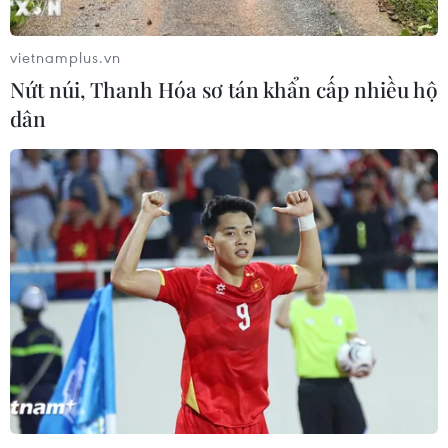
ca nghệ thuật về lực lượng An ninh
nhân dân
vietnamplus.vn
12/07/2026 15:21
Nứt núi, Thanh Hóa sơ tán khẩn cấp nhiều hộ
dân
Hàng nghìn người tham dự đại nhạc
hội "Eo Gió - Vũ điệu biển xanh"
11/07/2026 15:41
Chương trình hòa nhạc 'The
Symphony of Time' hội tụ ba nghệ sỹ
opera quốc tế
10/07/2026 15:34
Giọng ca 17 tuổi của Việt Nam giành