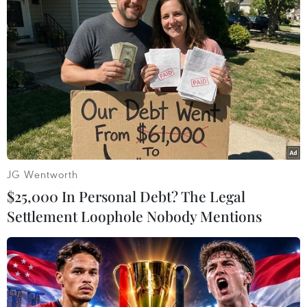
Mỹ
Theo dõi VietnamPlus
JG Wentworth
$25,000 In Personal Debt? The Legal
TIN LIÊN QUAN
Settlement Loophole Nobody Mentions