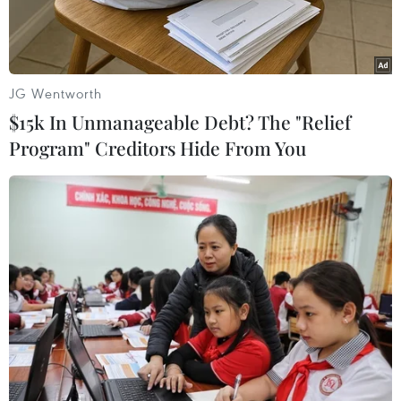
JG Wentworth
$15k In Unmanageable Debt? The "Relief
Program" Creditors Hide From You
Ca sỹ Sam Smith nhận được 4 giải thưởng Grammy 2015.
(Nguồn: WireImage)
Tối 8/2 theo giờ địa phương (sáng 9/2 giờ Việt