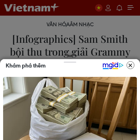
VĂN HÓA
ÂM NHẠC
[Infographics] Sam Smith
bội thu trong giải Grammy
2015
Khám phá thêm
09/02/2015 09:16
Nam ca sỹ người Anh Sam Smith đã giành được 4
giải thưởng của Grammy 2015, Nghệ sỹ mới xuất
sắc, Album nhạc Pop xuất sắc, Bài hát của năm và
Ghi âm của năm.