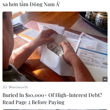
đồng quê xuất sắc
"Platinum"
của Miranda
xa hơn tầm Đông Nam Á'
Lambert.
JG Wentworth
Buried In $10,000+ Of High-Interest Debt?
(Nhấp chuột để xem kích thước chuẩn.)
Read Page 2 Before Paying