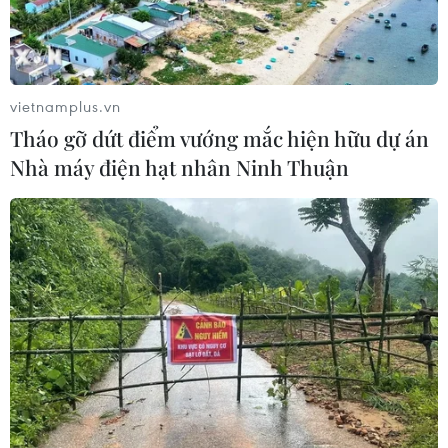
Giữ hồn tiếng sáo Bru Vân Kiều giữa
đại ngàn Trường Sơn
15/07/2026 09:42
vietnamplus.vn
Tháo gỡ dứt điểm vướng mắc hiện hữu dự án
Thành phố Hồ Chí Minh: Bền bỉ “giữ
Nhà máy điện hạt nhân Ninh Thuận
lửa” dòng nhạc cổ động trong kỷ
nguyên số
15/07/2026 07:52
Lớp học ca trù miễn phí góp phần
lan tỏa giá trị di sản trong cộng đồng
15/07/2026 03:45
Gala Tổ quốc bình yên - bản trường