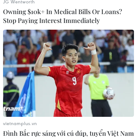
JG Wentworth
Owning $10k+ In Medical Bills Or Loans?
Stop Paying Interest Immediately
(Nhấp chuột vào ảnh để xem kích thước chuẩn)
Tổng số người tiếp xúc gần và nhập cảnh từ
vùng dịch đang được theo dõi sức khỏe (cách ly)
là 128.080 người, trong đó cách ly tập trung tại
bệnh viện 577 người; cách ly tập trung tại cơ sở
khác 15.230 người; cách ly tại nhà, nơi lưu trú
112.273 người./.
(TTXVN/Vietnam+)
vietnamplus.vn
Đình Bắc rực sáng với cú đúp, tuyển Việt Nam