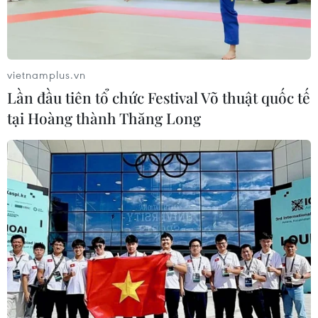
vietnamplus.vn
Lần đầu tiên tổ chức Festival Võ thuật quốc tế
tại Hoàng thành Thăng Long
Thủ tướng: Nỗ lực để có vắcxin phòng
dịch COVID-19 ngay trong tháng 2
15/02/2021 11:43
Chỉ đạo cuộc họp, Thủ tướng Nguyễn Xuân Phúc nhấn
mạnh vấn đề vắcxin đối với người dân lúc này là rất