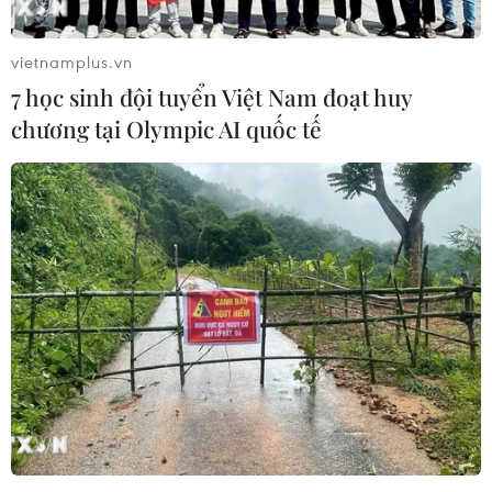
cấp bách. Ngành Y tế triển khai các biện pháp cần thiết
để có nguồn vắcxin trong tháng 2.
vietnamplus.vn
7 học sinh đội tuyển Việt Nam đoạt huy
chương tại Olympic AI quốc tế
Hà Nội nâng cao trách nhiệm hơn 10.000
tổ giám sát COVID-19 cộng đồng