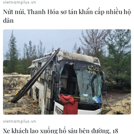
vietnamplus.vn
15/02/2021 13:04
Nứt núi, Thanh Hóa sơ tán khẩn cấp nhiều hộ
Chủ tịch UBND thành phố Hà Nội đề nghị các quận,
dân
huyện, thị xã chỉ đạo các xã, phường, thị trấn triển khai
ngay các biện pháp tăng cường kiểm soát, nắm chắc
tình hình di biến động trên địa bàn dân cư.
vietnamplus.vn
Xe khách lao xuống hố sâu bên đường, 18