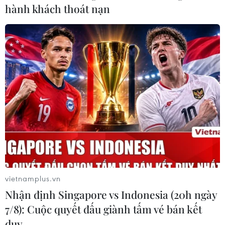
hành khách thoát nạn
Sáng mùng 5 Tết, có 2 ca mắc COVID-19
mới ở Hải Dương
15/02/2021 23:13
Cả 2 ca bệnh (BN2270-BN2271) đều là F1 đã được cách
ly trước đó, trong đó BN2270 liên quan ổ dịch huyện
Cẩm Giàng và BN2271 liên quan ổ dịch huyện Kinh
Môn.
vietnamplus.vn
Nhận định Singapore vs Indonesia (20h ngày
7/8): Cuộc quyết đấu giành tấm vé bán kết
duy …