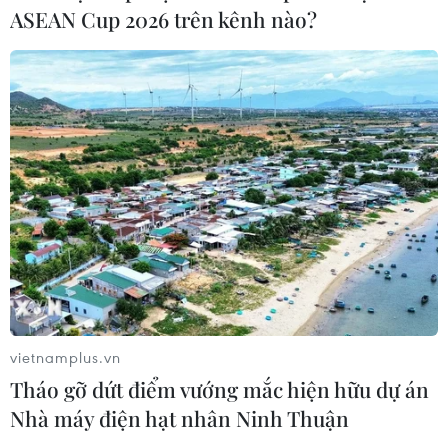
ASEAN Cup 2026 trên kênh nào?
CƠ QUAN CHỦ QUẢN: THÔNG TẤN XÃ VIỆT NAM
Tổng Biên tập: TRẦN TIẾN DUẨN
Phó Tổng Biên tập: NGUYỄN THỊ TÁM, KHÚC THANH
THỦY
Sở hữu trí tuệ
Quy định sử dụng
RSS
Hỗ trợ
vietnamplus.vn
Ngôn ngữ
TTXVN
Tháo gỡ dứt điểm vướng mắc hiện hữu dự án
Dịch vụ tin
Quảng cáo
Nhà máy điện hạt nhân Ninh Thuận
Liên hệ