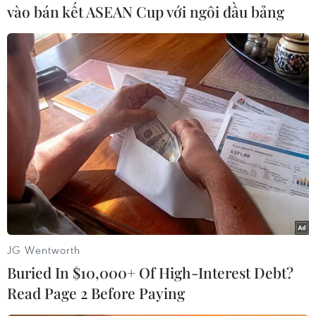
vào bán kết ASEAN Cup với ngôi đầu bảng
#COVID-19
#Ca mắc COVID-19
#Ca mắc mới
#Cách ly tập trung
JG Wentworth
Buried In $10,000+ Of High-Interest Debt?
Read Page 2 Before Paying
Theo dõi VietnamPlus