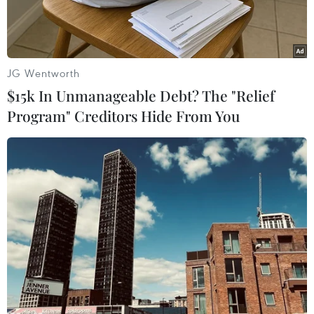
JG Wentworth
$15k In Unmanageable Debt? The "Relief
Program" Creditors Hide From You