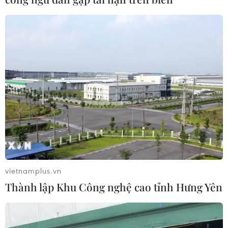
05/08/2026 02:26
Bác sỹ vượt biển giữa đêm cứu
thuyền viên người Nga nghi bị đột
quỵ
04/08/2026 13:21
Tháo gỡ "điểm nghẽn" dữ liệu: Bộ Y
tế tăng tốc chuyển đổi số toàn diện
04/08/2026 08:08
vietnamplus.vn
Thành lập Khu Công nghệ cao tỉnh Hưng Yên
Bộ Y tế ban hành Kế hoạch dự phòng
thương tích giai đoạn 2026-2030
04/08/2026 07:41