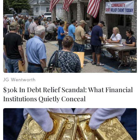
Bộ Y tế: Dịch COVID-19 tại TPHCM về cơ
bản đã được kiểm soát
15/02/2021 10:09
Tính đến thời điểm sáng 15/2, tình hình dịch bệnh trên
địa bàn Thành phố Hồ Chí Minh đã tương đối ổn định,
cơ bản đã được kiểm soát với 35 ca bệnh được ghi
nhận.
JG Wentworth
$30k In Debt Relief Scandal: What Financial
Institutions Quietly Conceal