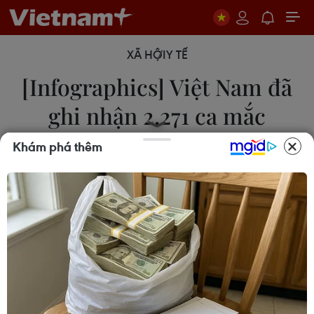
XÃ HỘI
Y TẾ
[Infographics] Việt Nam đã
ghi nhận 2.271 ca mắc
COVID-19
Khám phá thêm
16/02/2021 02:39
Tính đến 6h ngày 16/2, Việt Nam có tổng cộng
2.271 ca mắc COVID-19, trong đó 1.372 ca mắc
COVID-19 do lây nhiễm trong nước, số lượng ca
mắc mới tính từ ngày 27/1 đến nay là 679 ca.