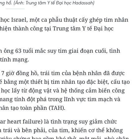
ng hồ. (Ảnh: Trung tâm Y tế Đại học Hadassah)
y học Israel, một ca phẫu thuật cấy ghép tim nhân
hiện thành công tại Trung tâm Y tế Đại học
ông 63 tuổi mắc suy tim giai đoạn cuối, tình
 tính mạng.
 7 giờ đồng hồ, trái tim của bệnh nhân đã được
ế bằng một thiết bị tim nhân tạo đặc biệt, cấu tạo
h học lấy từ động vật và hệ thống cảm biến công
mang tính đột phá trong lĩnh vực tim mạch và
hân tạo toàn phần (TAH).
lar heart failure) là tình trạng suy giảm chức
n trái và bên phải, của tim, khiến cơ thể không
riệu chứng bao gồm khó thở, mệt mỏi, phù chân