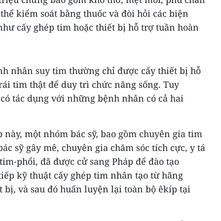
hể kiểm soát bằng thuốc và đòi hỏi các biện
hư cấy ghép tim hoặc thiết bị hỗ trợ tuần hoàn
ệnh nhân suy tim thường chỉ được cấy thiết bị hỗ
 trái tim thật để duy trì chức năng sống. Tuy
 có tác dụng với những bệnh nhân có cả hai
p này, một nhóm bác sỹ, bao gồm chuyên gia tim
bác sỹ gây mê, chuyên gia chăm sóc tích cực, y tá
 tim-phổi, đã được cử sang Pháp để đào tạo
tiếp kỹ thuật cấy ghép tim nhân tạo từ hãng
bị, và sau đó huấn luyện lại toàn bộ êkíp tại