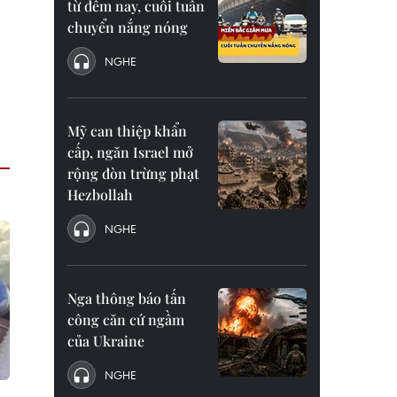
từ đêm nay, cuối tuần
chuyển nắng nóng
NGHE
Mỹ can thiệp khẩn
cấp, ngăn Israel mở
rộng đòn trừng phạt
Hezbollah
NGHE
Nga thông báo tấn
công căn cứ ngầm
của Ukraine
NGHE