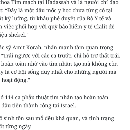
khoa Tim mạch tại Hadassah và là người chỉ đạo
ết: “Đây là một dấu mốc y học chưa từng có tại
rất kỹ lưỡng, từ khâu phê duyệt của Bộ Y tế và
 việc phối hợp với quỹ bảo hiểm y tế Clalit để
riệu shekel."
ác sỹ Amit Korah, nhấn mạnh tầm quan trọng
“Trái ngược với các ca trước, chỉ hỗ trợ thất trái,
g hoàn toàn nhờ vào tim nhân tạo mà không còn
 Đây là cơ hội sống duy nhất cho những người mà
 hoạt động."
 có 114 ca phẫu thuật tim nhân tạo hoàn toàn
 đầu tiên thành công tại Israel.
số sinh tồn sau mổ đều khả quan, và tình trạng
ốt từng ngày.