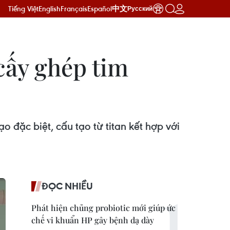
Tiếng Việt
English
Français
Español
中文
Русский
 cấy ghép tim
o đặc biệt, cấu tạo từ titan kết hợp với
ĐỌC NHIỀU
Phát hiện chủng probiotic mới giúp ức
chế vi khuẩn HP gây bệnh dạ dày