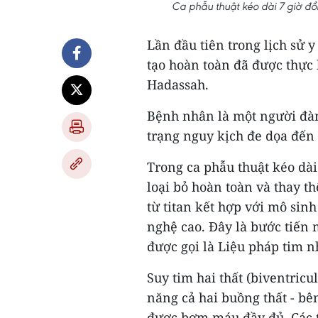
Ca phẫu thuật kéo dài 7 giờ đồ
Lần đầu tiên trong lịch sử 
tạo hoàn toàn đã được thực 
Hadassah.
Bệnh nhân là một người đàn 
trạng nguy kịch đe dọa đến
Trong ca phẫu thuật kéo dài
loại bỏ hoàn toàn và thay th
từ titan kết hợp với mô sin
nghệ cao. Đây là bước tiến 
được gọi là Liệu pháp tim n
Suy tim hai thất (biventricu
năng cả hai buồng thất - bê
được bơm máu đầy đủ. Các t