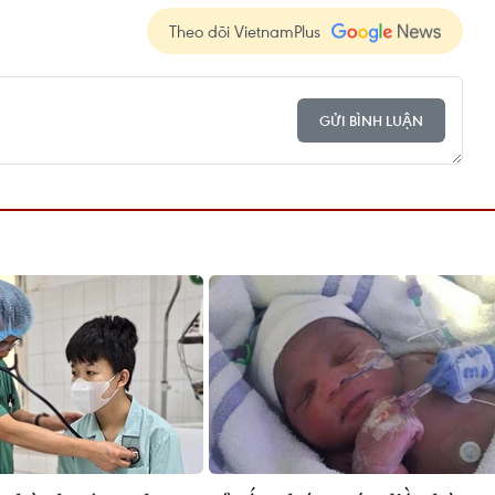
Theo dõi VietnamPlus
GỬI BÌNH LUẬN