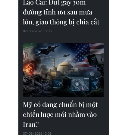
Lào Cai: Đứt gãy 30m
đường tỉnh 161 sau mưa
lớn, giao thông bị chia cắt
07/08/2026 10:08
Mỹ có đang chuẩn bị một
chiến lược mới nhằm vào
Iran?
07/08/2026 10:08