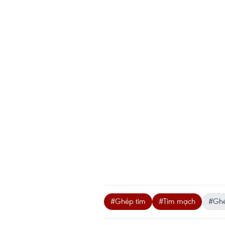
#Ghép tim
#Tim mạch
#Ghé