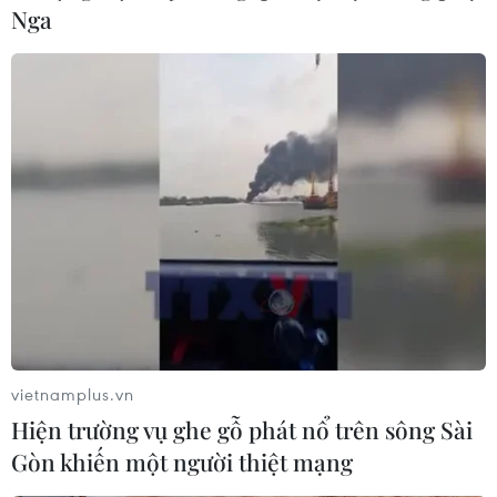
Nga
định vai trò quan trọng của hoạt động xúc tiến thương
mại, mở rộng thị trường khách du lịch.
vietnamplus.vn
Hiện trường vụ ghe gỗ phát nổ trên sông Sài
Hơn 300 doanh nghiệp tham gia Triển
Gòn khiến một người thiệt mạng
lãm quốc tế ASEAN về ngành gốm sứ và đá