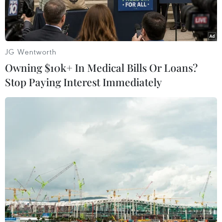
JG Wentworth
Owning $10k+ In Medical Bills Or Loans?
Stop Paying Interest Immediately
Chuỗi triển lãm IBTE 2024 và IGHE 2024 kéo dài đến ngày
20/12/2024. (Nguồn: Hiệp hội Thương mại điện tử Việt Nam)
Ngày 18/12, Công ty cổ phần Quảng cáo và Hội
chợ thương mại (Vinexad) và Công ty CHAOYU
EXPO phối hợp cùng một số đơn vị khác khai
mạc chuỗi Triển lãm quốc tế sản phẩm và đồ
chơi trẻ em Việt Nam (IBTE 2024), cùng Triển