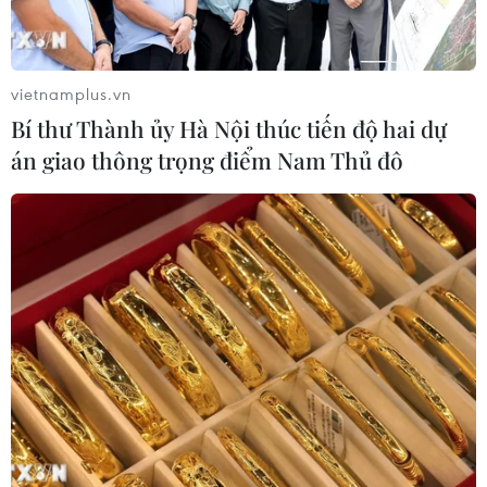
vietnamplus.vn
Bí thư Thành ủy Hà Nội thúc tiến độ hai dự
án giao thông trọng điểm Nam Thủ đô
TIN CÙNG CHUYÊN MỤC