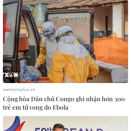
11/12/2024 07:49
Triển lãm quốc tế ASEAN CERAMICS & STONE 2024 về
máy móc, thiết bị và nguyên vật liệu cho ngành gốm sứ
và ngành đá, do Hiệp hội gốm sứ xây dựng Việt Nam
tổ chức diễn ra tại Thành phố Hồ Chí Minh.
vietnamplus.vn
Cộng hòa Dân chủ Congo ghi nhận hơn 300
trẻ em tử vong do Ebola