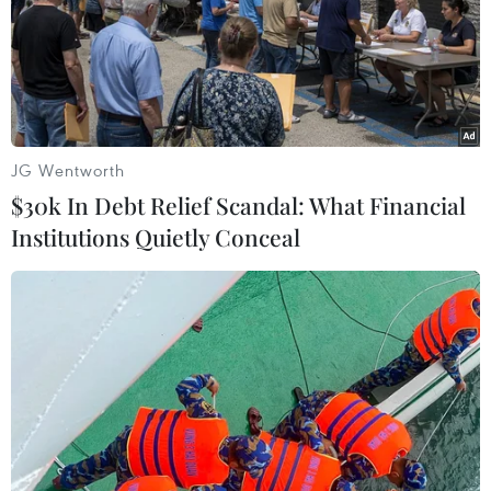
Độ nhằm giới thiệu các sản phẩm mới với chất
lượng cao.
(TTXVN/Vietnam+)
JG Wentworth
$30k In Debt Relief Scandal: What Financial
Institutions Quietly Conceal