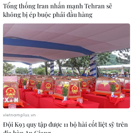
Tây Ninh thúc đẩy bình dân học vụ
Tổng thống Iran nhấn mạnh Tehran sẽ
số, tạo động lực phát triển kinh tế số
không bị ép buộc phải đầu hàng
07/08/2026 07:17
Hàn Quốc đầu tư xây “Thung lũng
K-Vietnam” gắn với hậu duệ dòng họ
Lý
07/08/2026 06:30
Xem thêm
vietnamplus.vn
Đội K93 quy tập được 11 bộ hài cốt liệt sỹ trên
địa bàn An Giang