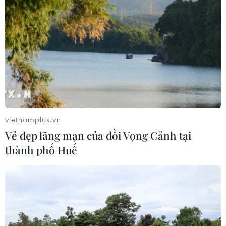
Canada
08/08/2026 00:39
Libya tiến gần hơn tới mục tiêu khai
thác 2 triệu thùng dầu mỗi ngày
08/08/2026 00:12
vietnamplus.vn
Việt Nam khẳng định vị thế tại triển
Vẻ đẹp lãng mạn của đồi Vọng Cảnh tại
lãm thương mại quốc tế của Ấn Độ
thành phố Huế
07/08/2026 23:08
Ngân hàng Trung ương Trung Quốc
mua thêm 20 tấn vàng trong tháng 7