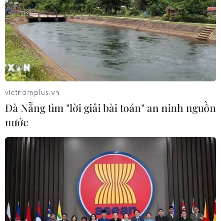
07/08/2026 15:21
Chuyên gia quốc tế đánh giá tích cực
về tiền đồng của Việt Nam
07/08/2026 12:46
vietnamplus.vn
Đà Nẵng tìm "lời giải bài toán" an ninh nguồn
Phép thử sức chống chịu của kinh tế
nước
ASEAN
07/08/2026 12:35
Thuế polysilicon: Doanh nghiệp Hàn
Quốc tại Mỹ có lợi thế
07/08/2026 12:17