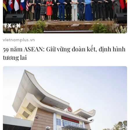
Tầm nhìn bán dẫn của Malaysia: Đi
từ thế mạnh sẵn có lên nấc thang giá
trị cao
vietnamplus.vn
07/08/2026 11:51
59 năm ASEAN: Giữ vững đoàn kết, định hình
tương lai
Đồng Nai cần chuyển dịch thu hút
đầu tư sang tổ chức chuỗi giá trị
07/08/2026 11:18
Có 50 cơ sở kiểm nghiệm được GACC
chấp nhận phục vụ xuất khẩu mít,
sầu riêng
07/08/2026 10:27