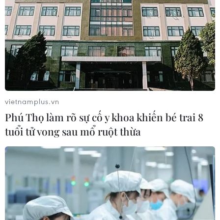
vietnamplus.vn
Phú Thọ làm rõ sự cố y khoa khiến bé trai 8
tuổi tử vong sau mổ ruột thừa