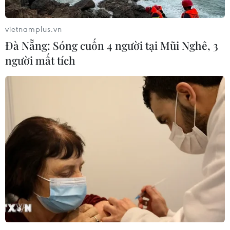
vietnamplus.vn
Đà Nẵng: Sóng cuốn 4 người tại Mũi Nghê, 3
người mất tích
Hội chợ Quà tặng & Đồ gia dụng lớn nhất
Châu Á đã chính thức được khai mạc vào
ngày hôm nay tại Thâm Quyến
20/10/2024 08:06