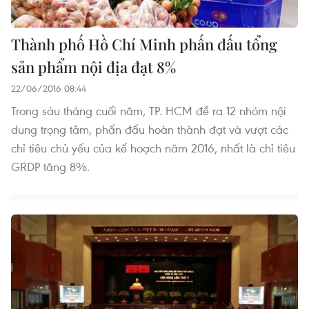
Thành phố Hồ Chí Minh phấn đấu tổng
sản phẩm nội địa đạt 8%
22/06/2016 08:44
Trong sáu tháng cuối năm, TP. HCM đề ra 12 nhóm nội
dung trọng tâm, phấn đấu hoàn thành đạt và vượt các
chỉ tiêu chủ yếu của kế hoạch năm 2016, nhất là chỉ tiêu
GRDP tăng 8%.