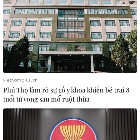
vietnamplus.vn
Phú Thọ làm rõ sự cố y khoa khiến bé trai 8
Trưng bày 200 tài liệu về quá trình 17 năm
tuổi tử vong sau mổ ruột thừa
Bác Hồ gắn bó với Thủ đô
16/05/2023 01:51
Trong suốt cuộc đời hoạt động cách mạng, Chủ tịch Hồ
Chí Minh đã ở và làm việc rất nhiều nơi, trong đó Thủ