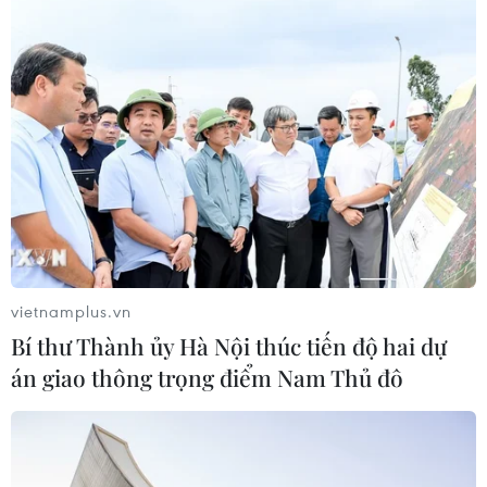
11/07/2026 15:40
Mãn nhãn màn trình diễn
trong đêm chung kết Lễ hội Pháo
hoa Quốc tế Đà Nẵng
11/07/2026 15:23
Xem thêm
vietnamplus.vn
Bí thư Thành ủy Hà Nội thúc tiến độ hai dự
án giao thông trọng điểm Nam Thủ đô
CƠ QUAN CHỦ QUẢN: THÔNG TẤN XÃ VIỆT NAM
Tổng Biên tập: TRẦN TIẾN DUẨN