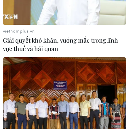
Lào Cai sắp tổ chức Lễ hội Cốm
"Hương sắc mùa thu Tú Lệ" năm
2026
31/07/2026 00:00
vietnamplus.vn
Giải quyết khó khăn, vướng mắc trong lĩnh
Hình thành chuỗi sản phẩm du lịch
vực thuế và hải quan
tại “Địa đạo Kỳ Anh-Bãi sậy sông
Đầm”
24/07/2026 16:00
Tưng bùng khai mạc Lễ hội Tận
hưởng Đà Nẵng 2026
23/07/2026 16:18
"Bữa tiệc" âm thanh và ánh