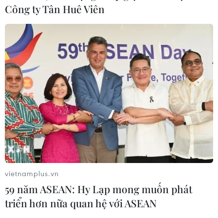
Công ty Tân Huê Viên
TIN CÙNG CHUYÊN MỤC
vietnamplus.vn
66 đoàn võ thuật lần đầu tiên
59 năm ASEAN: Hy Lạp mong muốn phát
hội tụ tại Festival Võ thuật quốc tế Hà
triển hơn nữa quan hệ với ASEAN
Nội 2026