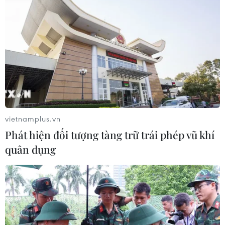
Phó Tổng Biên tập: NGUYỄN THỊ TÁM, KHÚC THANH
THỦY
Sở hữu trí tuệ
Quy định sử dụng
RSS
Hỗ trợ
Ngôn ngữ
TTXVN
Dịch vụ tin
Quảng cáo
vietnamplus.vn
Liên hệ
Phát hiện đối tượng tàng trữ trái phép vũ khí
quân dụng
Giấy phép số: 1374/GP-BTTTT do Bộ Thông tin và Truyền thông
cấp ngày 11/9/2008.
Quảng cáo: Phó TBT Nguyễn Thị Tám: 093.5958688, Email:
tamvna@gmail.com