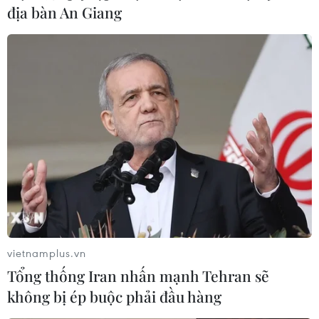
địa bàn An Giang
Long An: Công trình cầu dân sinh kỷ niệm
133 năm Ngày sinh Bác Hồ
14/05/2023 09:35
Cầu Kênh 30/4 xây mới dài 25m rộng 4m, trọng tải 5
tấn, là công trình giao thông quan trọng kết nối các xã,
các ấp, giúp cho việc đi lại và giao thương của người
dân được thuận tiện và an toàn.
vietnamplus.vn
Tổng thống Iran nhấn mạnh Tehran sẽ
không bị ép buộc phải đầu hàng