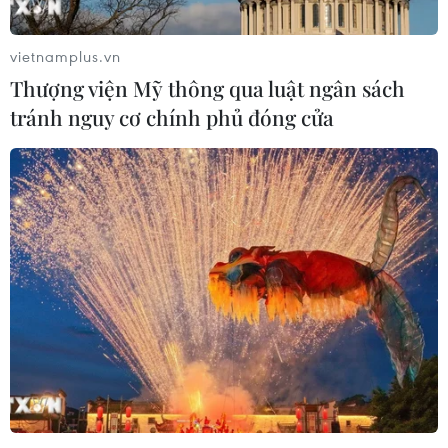
Ngày 19/5 tới, Lăng Chủ tịch Hồ Chí Minh mở cửa đón
tiếp nhân dân và khách quốc tế vào viếng Chủ tịch Hồ
vietnamplus.vn
Chí Minh trong thời gian từ 7h30 đến 11h.
Thượng viện Mỹ thông qua luật ngân sách
tránh nguy cơ chính phủ đóng cửa