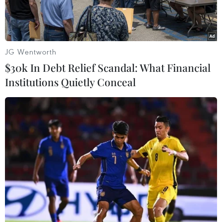
JG Wentworth
$30k In Debt Relief Scandal: What Financial
Institutions Quietly Conceal
Nhà lưu niệm thời niên thiếu của Chủ tịch Hồ Chí Minh tại làng
Dương Nỗ - nơi sẽ diễn ra nhiều hoạt động của lễ hội. (Nguồn:
Bảo tàng Hồ Chí Minh/Thành phố Huế)
Tối 16/5, tại đình làng Dương Nỗ, xã Phú Dương,
thành phố Huế, Sở Văn hóa và Thể thao tỉnh