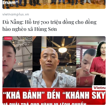
sáng khai màn Lễ hội Tận hưởng Đà
Nẵng 2026
vietnamplus.vn
23/07/2026 15:59
Đà Nẵng: Hỗ trợ 700 triệu đồng cho đồng
bào nghèo xã Hùng Sơn
Hấp dẫn sự kiện hội tụ quán bún bò
Huế tiêu biểu cả nước
23/07/2026 15:01
Rộn rã đêm hội Sâm Ngọc
Linh: Trải nghiệm văn hóa đại ngàn
giữa lòng Đà Nẵng
21/07/2026 16:24
Kể chuyện văn hóa xứ Quảng bằng