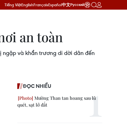
Tiếng Việt
English
Français
Español
中文
Русский
nơi an toàn
ị ngập và khẩn trương di dời dân đến
ĐỌC NHIỀU
Mường Than tan hoang sau lũ
quét, sạt lở đất