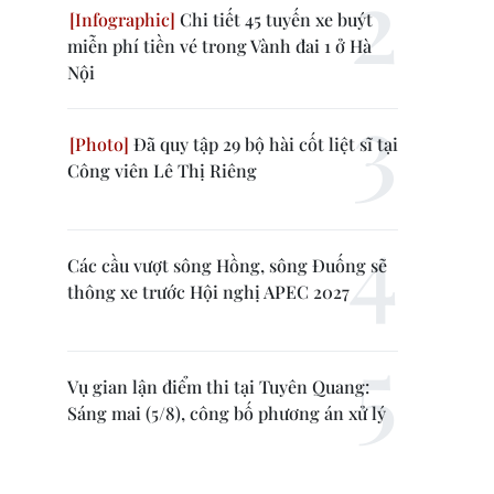
Chi tiết 45 tuyến xe buýt
miễn phí tiền vé trong Vành đai 1 ở Hà
Nội
Đã quy tập 29 bộ hài cốt liệt sĩ tại
Công viên Lê Thị Riêng
Các cầu vượt sông Hồng, sông Đuống sẽ
thông xe trước Hội nghị APEC 2027
Vụ gian lận điểm thi tại Tuyên Quang:
Sáng mai (5/8), công bố phương án xử lý