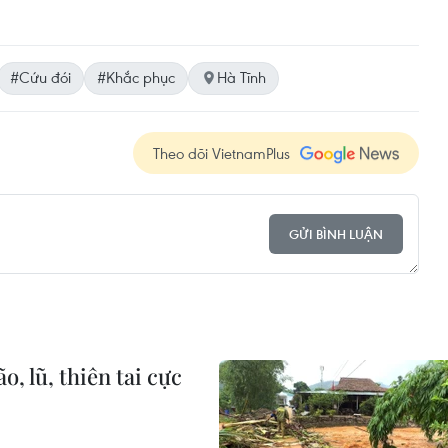
#Cứu đói
#Khắc phục
Hà Tĩnh
Theo dõi VietnamPlus
GỬI BÌNH LUẬN
, lũ, thiên tai cực