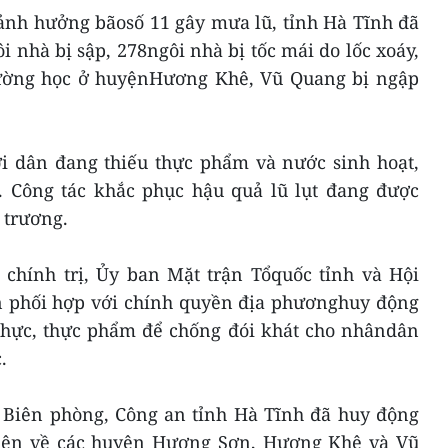
ảnh hưởng bãosố 11 gây mưa lũ, tỉnh Hà Tĩnh đã
ôi nhà bị sập, 278ngôi nhà bị tốc mái do lốc xoáy,
trường học ở huyệnHương Khê, Vũ Quang bị ngập
ời dân đang thiếu thực phẩm và nước sinh hoạt,
ộ. Công tác khắc phục hậu quả lũ lụt đang được
 trương.
 chính trị, Ủy ban Mặt trận Tổquốc tỉnh và Hội
n phối hợp với chính quyền địa phươnghuy động
 thực, thực phẩm để chống đói khát cho nhândân
.
i Biên phòng, Công an tỉnh Hà Tĩnh đã huy động
tiện về các huyện Hương Sơn, Hương Khê và Vũ