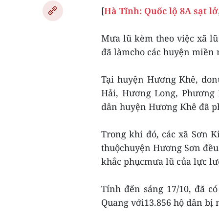
[
Hà Tĩnh: Quốc lộ 8A sạt l
Mưa lũ kèm theo việc xã l
đã làmcho các huyện miền 
Tại huyện Hương Khê, don
Hải, Hương Long, Phương 
dân huyện Hương Khê đã phả
Trong khi đó, các xã Sơn K
thuộchuyện Hương Sơn đều bị
khắc phụcmưa lũ của lực lư
Tính đến sáng 17/10, đã c
Quang với13.856 hộ dân bị 