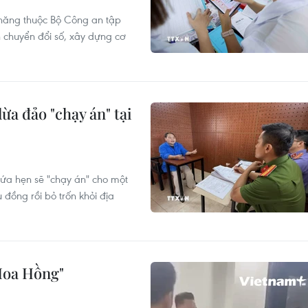
năng thuộc Bộ Công an tập
h chuyển đổi số, xây dựng cơ
ừa đảo "chạy án" tại
ứa hẹn sẽ "chạy án" cho một
 đồng rồi bỏ trốn khỏi địa
Hoa Hồng"