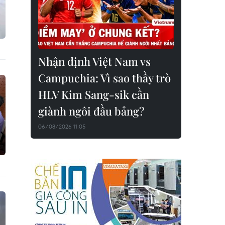
Nhận định Việt Nam vs
Campuchia: Vì sao thầy trò
HLV Kim Sang-sik cần
giành ngôi đầu bảng?
06/08/2026 11:05