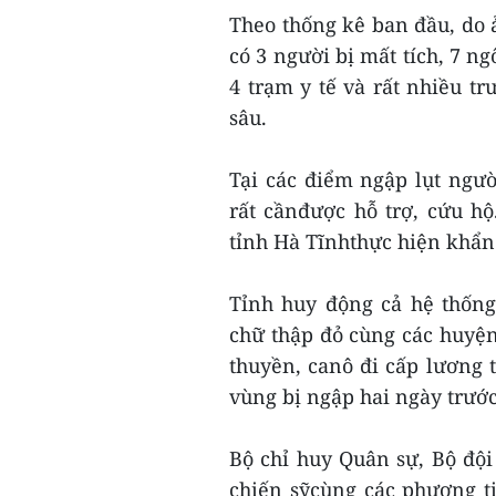
Theo thống kê ban đầu, do 
có 3 người bị mất tích, 7 ng
4 trạm y tế và rất nhiều 
sâu.
Tại các điểm ngập lụt ngư
rất cầnđược hỗ trợ, cứu h
tỉnh Hà Tĩnhthực hiện khẩn
Tỉnh huy động cả hệ thống
chữ thập đỏ cùng các huyệ
thuyền, canô đi cấp lương
vùng bị ngập hai ngày trước
Bộ chỉ huy Quân sự, Bộ độ
chiến sỹcùng các phương 