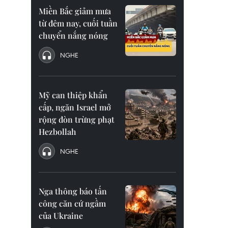
Miền Bắc giảm mưa
từ đêm nay, cuối tuần
chuyển nắng nóng
NGHE
Mỹ can thiệp khẩn
cấp, ngăn Israel mở
rộng đòn trừng phạt
Hezbollah
NGHE
Nga thông báo tấn
công căn cứ ngầm
của Ukraine