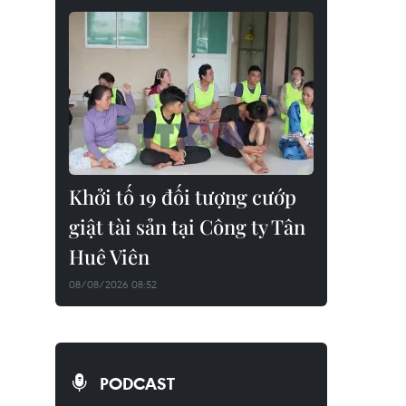
Khởi tố 19 đối tượng cướp
giật tài sản tại Công ty Tân
Huê Viên
08/08/2026 08:52
PODCAST