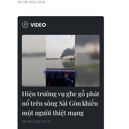
08/08/2026 03:52
VIDEO
Hiện trường vụ ghe gỗ phát
nổ trên sông Sài Gòn khiến
một người thiệt mạng
08/08/2026 09:03