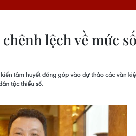
chênh lệch về mức số
iến tâm huyết đóng góp vào dự thảo các văn kiện 
dân tộc thiểu số.