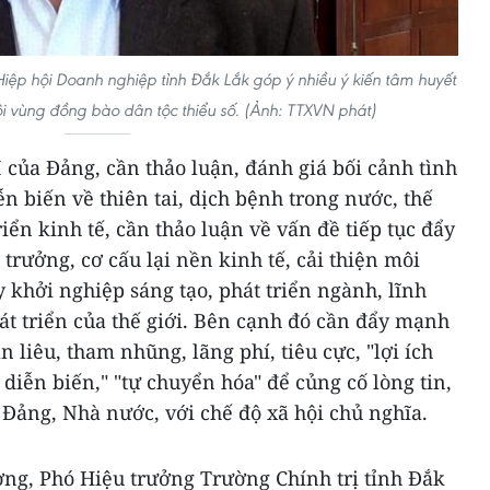
ệp hội Doanh nghiệp tỉnh Đắk Lắk góp ý nhiều ý kiến tâm huyết
hội vùng đồng bào dân tộc thiểu số. (Ảnh: TTXVN phát)
I của Đảng, cần thảo luận, đánh giá bối cảnh tình
ễn biến về thiên tai, dịch bệnh trong nước, thế
iển kinh tế, cần thảo luận về vấn đề tiếp tục đẩy
rưởng, cơ cấu lại nền kinh tế, cải thiện môi
 khởi nghiệp sáng tạo, phát triển ngành, lĩnh
át triển của thế giới. Bên cạnh đó cần đẩy mạnh
 liêu, tham nhũng, lãng phí, tiêu cực, "lợi ích
diễn biến," "tự chuyển hóa" để củng cố lòng tin,
Ðảng, Nhà nước, với chế độ xã hội chủ nghĩa.
ơng, Phó Hiệu trưởng Trường Chính trị tỉnh Đắk