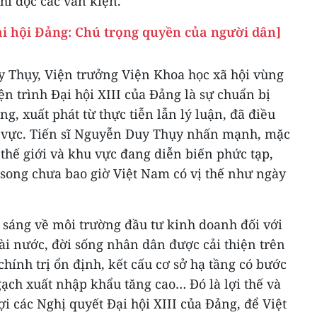
hi đọc các văn kiện.
ại hội Đảng: Chú trọng quyền của người dân]
y Thụy, Viện trưởng Viện Khoa học xã hội vùng
n trình Đại hội XIII của Đảng là sự chuẩn bị
g, xuất phát từ thực tiễn lẫn lý luận, đã điều
ĩnh vực. Tiến sĩ Nguyễn Duy Thụy nhấn mạnh, mặc
 thế giới và khu vực đang diễn biến phức tạp,
i song chưa bao giờ Việt Nam có vị thế như ngày
 sáng về môi trường đầu tư kinh doanh đối với
ài nước, đời sống nhân dân được cải thiện trên
 chính trị ổn định, kết cấu cơ sở hạ tầng có bước
ạch xuất nhập khẩu tăng cao… Đó là lợi thế và
ợi các Nghị quyết Đại hội XIII của Đảng, để Việt