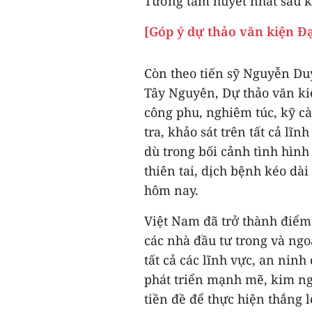
Tương tâm huyết nhất sau k
[Góp ý dự thảo văn kiện Đ
Còn theo tiến sỹ Nguyễn Du
Tây Nguyên, Dự thảo văn kiệ
công phu, nghiêm túc, kỹ càn
tra, khảo sát trên tất cả l
dù trong bối cảnh tình hình
thiên tai, dịch bệnh kéo dà
hôm nay.
Việt Nam đã trở thành điểm
các nhà đầu tư trong và ngo
tất cả các lĩnh vực, an ninh
phát triển mạnh mẽ, kim ng
tiền đề để thực hiện thắng l