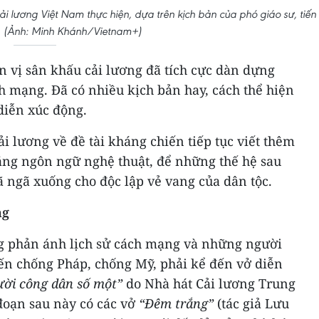
 lương Việt Nam thực hiện, dựa trên kịch bản của phó giáo sư, tiến 
. (Ảnh: Minh Khánh/Vietnam+)
 vị sân khấu cải lương đã tích cực dàn dựng
h mạng. Đã có nhiều kịch bản hay, cách thể hiện
iễn xúc động.
ải lương về đề tài kháng chiến tiếp tục viết thêm
ng ngôn ngữ nghệ thuật, để những thế hệ sau
 ngã xuống cho độc lập vẻ vang của dân tộc.
ng
g phản ánh lịch sử cách mạng và những người
ến chống Pháp, chống Mỹ, phải kể đến vở diễn
ời công dân số một”
do Nhà hát Cải lương Trung
đoạn sau này có các vở
“Đêm trắng”
(tác giả Lưu