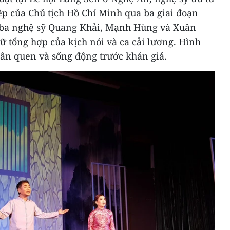
ệp của Chủ tịch Hồ Chí Minh qua ba giai đoạn
o ba nghệ sỹ Quang Khải, Mạnh Hùng và Xuân
 tổng hợp của kịch nói và ca cải lương. Hình
hân quen và sống động trước khán giả.