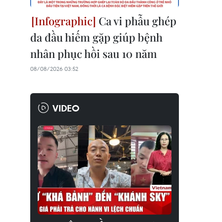
Ca vi phẫu ghép
da đầu hiếm gặp giúp bệnh
nhân phục hồi sau 10 năm
08/08/2026 03:52
VIDEO