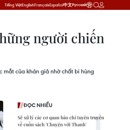
Tiếng Việt
English
Français
Español
中文
Русский
 những người chiến
c mắt của khán giả nhờ chất bi hùng
ĐỌC NHIỀU
Sẽ xử lý các cơ quan báo chí tuyên truyền
về cuốn sách 'Chuyện với Thanh'