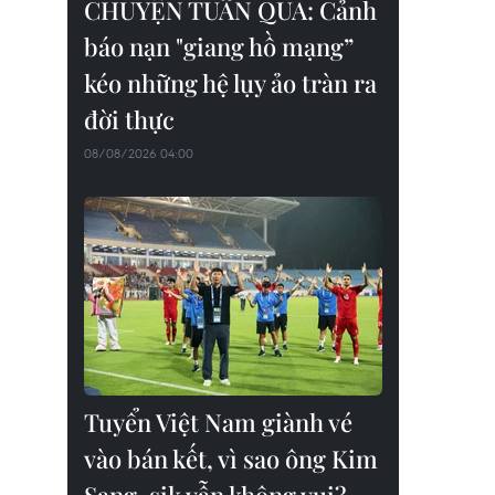
CHUYỆN TUẦN QUA: Cảnh
báo nạn "giang hồ mạng”
kéo những hệ lụy ảo tràn ra
đời thực
08/08/2026 04:00
Tuyển Việt Nam giành vé
vào bán kết, vì sao ông Kim