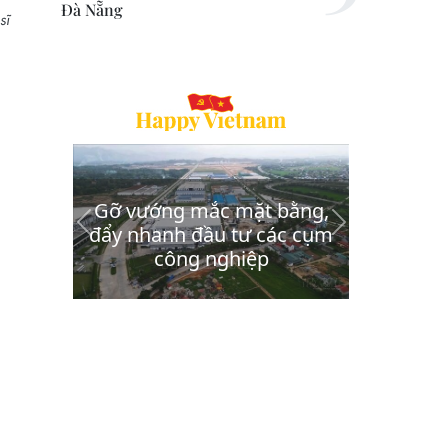
Đà Nẵng
sĩ