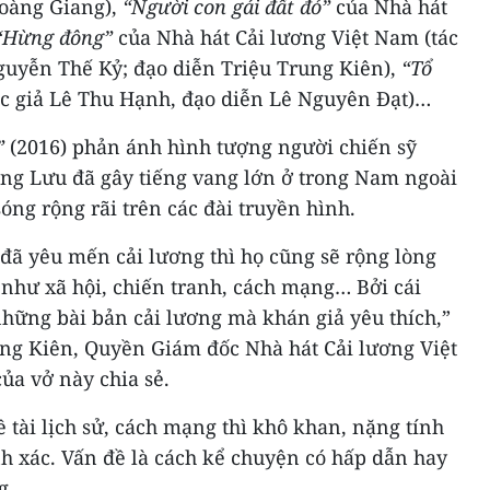
oàng Giang),
“Người con gái đất đỏ”
của Nhà hát
“Hừng đông”
của Nhà hát Cải lương Việt Nam (tác
 Nguyễn Thế Kỷ; đạo diễn Triệu Trung Kiên),
“Tổ
ác giả Lê Thu Hạnh, đạo diễn Lê Nguyên Đạt)…
”
(2016) phản ánh hình tượng người chiến sỹ
ng Lưu đã gây tiếng vang lớn ở trong Nam ngoài
óng rộng rãi trên các đài truyền hình.
 đã yêu mến cải lương thì họ cũng sẽ rộng lòng
 như xã hội, chiến tranh, cách mạng… Bởi cái
những bài bản cải lương mà khán giả yêu thích,”
ng Kiên, Quyền Giám đốc Nhà hát Cải lương Việt
ủa vở này chia sẻ.
tài lịch sử, cách mạng thì khô khan, nặng tính
h xác. Vấn đề là cách kể chuyện có hấp dẫn hay
g.