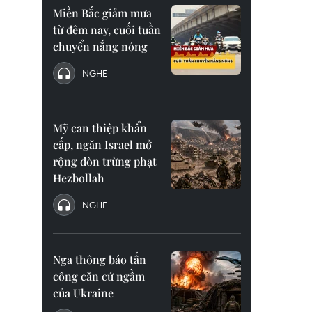
Miền Bắc giảm mưa
từ đêm nay, cuối tuần
chuyển nắng nóng
NGHE
Mỹ can thiệp khẩn
cấp, ngăn Israel mở
rộng đòn trừng phạt
Hezbollah
NGHE
Nga thông báo tấn
công căn cứ ngầm
của Ukraine