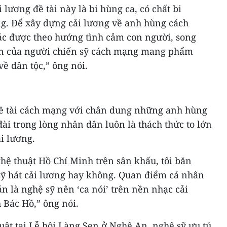
lương đề tài này là bi hùng ca, có chất bi
g. Để xây dựng cải lương về anh hùng cách
ác được theo hướng tình cảm con người, song
lớn của người chiến sỹ cách mạng mang phẩm
ề dân tộc,” ông nói.
đề tài cách mạng với chân dung những anh hùng
đài trong lòng nhân dân luôn là thách thức to lớn
ải lương.
hệ thuật Hồ Chí Minh trên sân khấu, tôi băn
sỹ hát cải lương hay không. Quan điểm cá nhân
n là nghệ sỹ nên ‘ca nói’ trên nền nhạc cải
 Bác Hồ,” ông nói.
ật tại Lễ hội Làng Sen ở Nghệ An, nghệ sỹ ưu tú