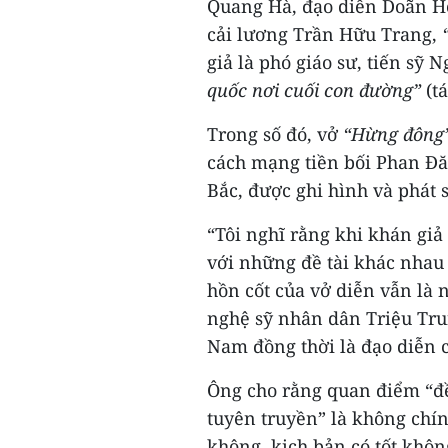
Quang Hà, đạo diễn Doãn H
cải lương Trần Hữu Trang,
giả là phó giáo sư, tiến sỹ
quốc nơi cuối con đường”
(t
Trong số đó, vở
“Hừng đông
cách mạng tiền bối Phan Đă
Bắc, được ghi hình và phát s
“Tôi nghĩ rằng khi khán giả
với những đề tài khác nhau
hồn cốt của vở diễn vẫn là 
nghệ sỹ nhân dân Triệu Tru
Nam đồng thời là đạo diễn c
Ông cho rằng quan điểm “đề 
tuyên truyền” là không chín
không, kịch bản có tốt khôn