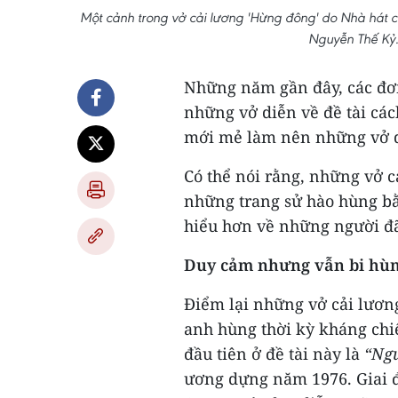
Một cảnh trong vở cải lương 'Hừng đông' do Nhà hát cải
Nguyễn Thế Kỷ
Những năm gần đây, các đơn
những vở diễn về đề tài các
mới mẻ làm nên những vở d
Có thể nói rằng, những vở c
những trang sử hào hùng bằ
hiểu hơn về những người đã
Duy cảm nhưng vẫn bi hù
Điểm lại những vở cải lươn
anh hùng thời kỳ kháng chi
đầu tiên ở đề tài này là
“Ngư
ương dựng năm 1976. Giai 