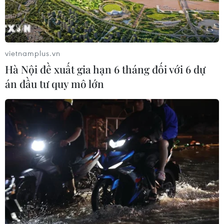
vietnamplus.vn
Hà Nội đề xuất gia hạn 6 tháng đối với 6 dự
án đầu tư quy mô lớn
TIN CÙNG CHUYÊN MỤC
Trung Quốc: Giá tiêu dùng và giá sản
xuất cùng giảm tốc trong tháng
7/2026
09/08/2026 14:40
Hàn Quốc và Đài Loan lần đầu tiên
vượt Nhật Bản về kim ngạch xuất
khẩu