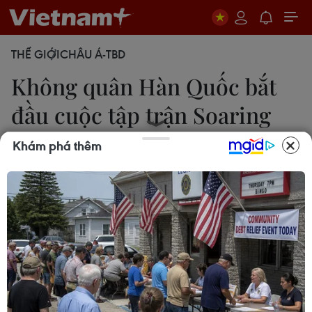
THẾ GIỚI
CHÂU Á-TBD
Không quân Hàn Quốc bắt
đầu cuộc tập trận Soaring
Eagle
Khám phá thêm
20/06/2022 02:18
Cuộc tập trận diễn ra tại căn cứ của Đơn vị Vũ khí
Máy bay chiến đấu Chiến thuật số 29 ở Cheongju,
cách thủ đô Seoul 137km về phía Nam, huy động
khoảng 200 nhân viên và khoảng 70 máy bay
chiến đấu.