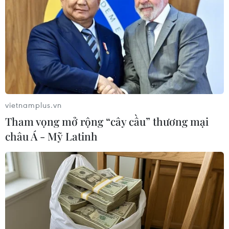
vietnamplus.vn
Tham vọng mở rộng “cây cầu” thương mại
châu Á - Mỹ Latinh
Hàn Quốc quyết định tập trận chung với
Mỹ như đã lên kế hoạch
08/08/2021 02:56
Cuộc tập trận mùa Hè của quân đội Hàn Quốc và Mỹ