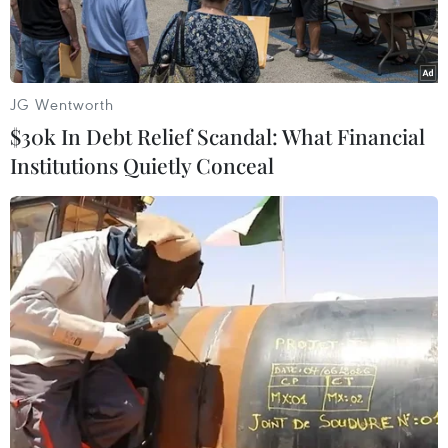
JG Wentworth
$30k In Debt Relief Scandal: What Financial
Institutions Quietly Conceal
Máy bay của Không quân Hàn Quốc. (Nguồn:
koreaherald.com)
Theo Yonhap, ngày 20/6, Không quân Hàn Quốc
đã bắt đầu cuộc diễn tập tác chiến trên không
định kỳ 6 tháng/lần, mang tên Soaring Eagle,