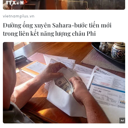
với sự tham gia của các chiến đấu cơ F-35A và
hàng chục máy bay chiến đấu khác, để đảm bảo
vietnamplus.vn
một thế trận sẵn sàng "vững chắc."
Đường ống xuyên Sahara-bước tiến mới
Cuộc tập trận kéo dài 5 ngày này diễn ra trong
trong liên kết năng lượng châu Phi
bối cảnh căng thẳng bắt nguồn từ loạt vụ phóng
tên lửa đạn đạo của Triều Tiên gần đây và đồn
đoán về khả năng Bình Nhưỡng hoàn tất công
tác chuẩn bị cho vụ thử hạt nhân thứ 7.
Theo Không quân, khóa huấn luyện đang diễn
ra tại căn cứ của Đơn vị Vũ khí Máy bay chiến
đấu Chiến thuật số 29 ở Cheongju, cách thủ đô
Seoul 137km về phía Nam, huy động khoảng
200 nhân viên và khoảng 70 máy bay chiến đấu,
bao gồm F-35A, F-15K, KF-16, F-4E, F-5, máy bay
kiểm soát và cảnh báo sớm E-737 và máy bay