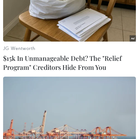
đã và đang thu hút sự theo dõi sát sao, đặc biệt sau khi
Triều Tiên cảnh báo sự kiện này sẽ ảnh hưởng xấu tới
bầu không khí hòa giải.
JG Wentworth
$15k In Unmanageable Debt? The "Relief
Program" Creditors Hide From You
Tàu sân bay của Anh tham gia diễn tập với