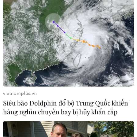
#Không quân Hàn Quốc
#Soaring Eagle
#chiến đấu cơ F-35A
#cuộc tập trận
Hàn Quốc
Theo dõi VietnamPlus
vietnamplus.vn
Siêu bão Doldphin đổ bộ Trung Quốc khiến
hàng nghìn chuyến bay bị hủy khẩn cấp
TIN LIÊN QUAN