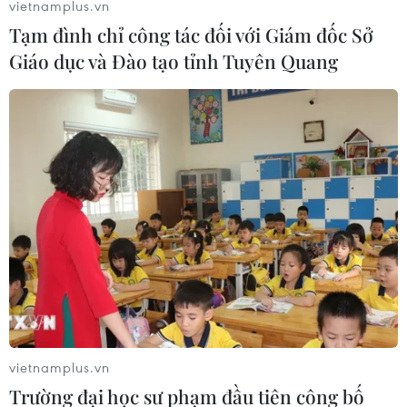
vietnamplus.vn
Tạm đình chỉ công tác đối với Giám đốc Sở
Giáo dục và Đào tạo tỉnh Tuyên Quang
Hàn Quốc và Mỹ tiến hành cuộc tập trận
không quân chung
07/06/2022 08:20
Hàn Quốc huy động 16 máy bay chiến đấu, gồm các
loại F-35 và F-15K và KF-16, trong khi phía Mỹ triển khai
4 chiến đấu cơ F-16 tham gia cuộc tập trận lần này.
vietnamplus.vn
Trường đại học sư phạm đầu tiên công bố