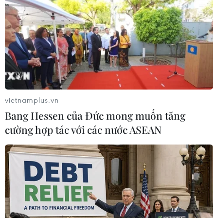
Theo dõi VietnamPlus
vietnamplus.vn
Bang Hessen của Đức mong muốn tăng
TIN LIÊN QUAN
cường hợp tác với các nước ASEAN