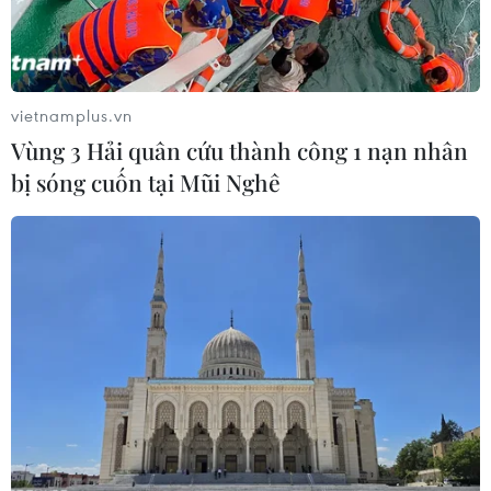
vietnamplus.vn
Vùng 3 Hải quân cứu thành công 1 nạn nhân
bị sóng cuốn tại Mũi Nghê
Bộ trưởng Nguyễn Mạnh Hùng: Việt Nam
không triển khai chậm mạng 5G
06/11/2020 08:45
“Khi triển khai diện rộng 5G, chúng ta sẽ có thiết bị 5G
Việt Nam, chắc chắn chất lượng tốt, giá rẻ hơn và tiết
kiệm chi phí cho nhà mạng," Bộ trưởng Nguyễn Mạnh
Hùng thông tin.