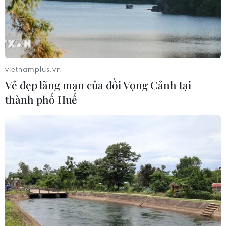
Trung Quốc vận hành giàn phát điện
gió nổi đầu tiên chịu được bão cấp 17
06/08/2026 11:20
vietnamplus.vn
Vẻ đẹp lãng mạn của đồi Vọng Cảnh tại
thành phố Huế
Cao điểm "100 ngày chuyển đổi số":
Chuyển động từ cơ sở
06/08/2026 09:48
Israel và Việt Nam hợp tác trong
ngành bán dẫn và công nghệ cao
06/08/2026 09:40