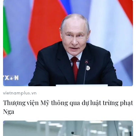
Trải nghiệm tốc độ mạng
5G Vinaphone tại Hà Nội, TP.HCM
20/12/2020 08:23
Ngày 19/12, Tập đoàn Bưu chính Viễn thông Việt Nam
(VNPT) chính thức công bố vùng phủ sóng VinaPhone
5G tại Hà Nội và Thành phố Hồ Chí Minh.
vietnamplus.vn
Thượng viện Mỹ thông qua dự luật trừng phạt
Nga