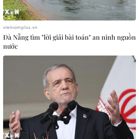
Meta tung công cụ AI lập trình tự
động cho nhà phát triển
vietnamplus.vn
06/08/2026 06:40
Đà Nẵng tìm "lời giải bài toán" an ninh nguồn
nước
Doanh thu AI của Microsoft phụ
thuộc phần lớn vào đối tác OpenAI
06/08/2026 06:31
Tây Ninh: Tạo điều kiện hình thành
doanh nghiệp công nghệ chiến lược
06/08/2026 04:45