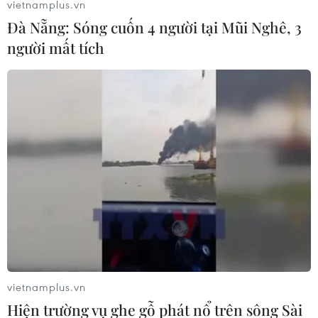
vietnamplus.vn
được xác lập “kỷ lục” mới vượt xa cả con số trên
Đà Nẵng: Sóng cuốn 4 người tại Mũi Nghê, 3
1,5Gbps công bố hôm 30/11, với kết quả cao nhất đạt
người mất tích
hơn 1,7Gbps.
vietnamplus.vn
Hiện trường vụ ghe gỗ phát nổ trên sông Sài
VNPT công bố phủ sóng VinaPhone 5G tại