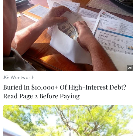
(TTXVN/Vietnam+)
JG Wentworth
Buried In $10,000+ Of High-Interest Debt?
Read Page 2 Before Paying
#Khu công nghiệp Yên Phong I
#mạng viễn thông 5G
#công nghệ xanh
#đầu tư FDI
Bắc Ninh