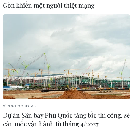
Gòn khiến một người thiệt mạng
Hà Nội, Thành phố Hồ Chí Minh
20/12/2020 06:30
Kể từ 19/12, khách hàng đã có thể trải nghiệm
VinaPhone 5G tại những khu vực trung tâm của 2 thành
phố Hà Nội và Hồ Chí Minh.
vietnamplus.vn
Dự án Sân bay Phú Quốc tăng tốc thi công, sẽ
cán mốc vận hành từ tháng 4/2027