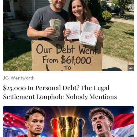
JG Wentworth
$25,000 In Personal Debt? The Legal
Settlement Loophole Nobody Mentions
#Ủy ban An toàn Giao thông Quốc gia
#Kiện toàn nhân sự
#Tai nạn giao thông
#Thủ tướng Chính phủ