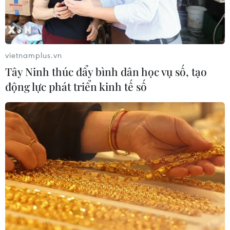
Đồng Nai yêu cầu đẩy nhanh tiến độ
dự án kết nối vùng, sân bay Long
Thành
06/08/2026 09:05
vietnamplus.vn
Tây Ninh thúc đẩy bình dân học vụ số, tạo
Cầu Đắk Lung sập sau cú
động lực phát triển kinh tế số
tông của xe tải cẩu, 2 người thoát
chết
06/08/2026 09:00
Dự án mở rộng đường Nguyễn Tuân
tăng kết nối khu vực phía Tây Nam
Hà Nội
06/08/2026 08:19