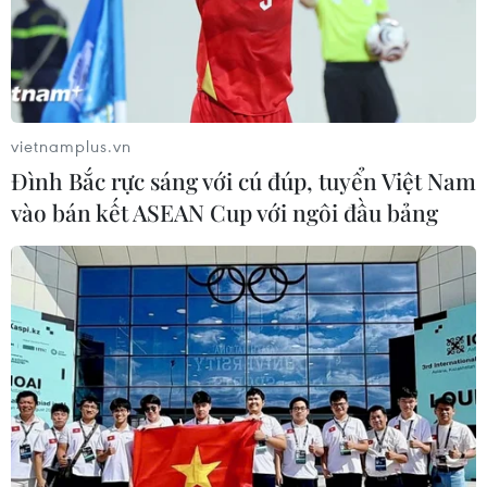
vietnamplus.vn
Đình Bắc rực sáng với cú đúp, tuyển Việt Nam
vào bán kết ASEAN Cup với ngôi đầu bảng
Gần 4.800 người chết vì tai
nạn trong 9 tháng
30/09/2023 02:12
Tính chung 9 tháng năm 2023, trên địa bàn cả nước xảy
ra 8.338 vụ tai nạn giao thông, làm 4.765 người chết;
bình quân mỗi ngày có 17 người chết vì tai nạn giao
thông.