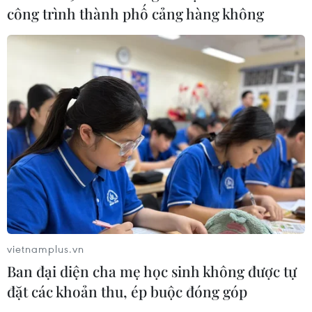
công trình thành phố cảng hàng không
nhiều tuyến giao thông trước mùa
mưa bão
06/08/2026 04:34
Đồng Nai cảnh báo người dân không
ném vật thể vào phương tiện trên cao
tốc
06/08/2026 04:24
Tăng tốc giải phóng mặt bằng mở
rộng cao tốc Cam Lộ-La Sơn qua
thành phố Huế
vietnamplus.vn
06/08/2026 03:01
Ban đại diện cha mẹ học sinh không được tự
đặt các khoản thu, ép buộc đóng góp
Xem thêm