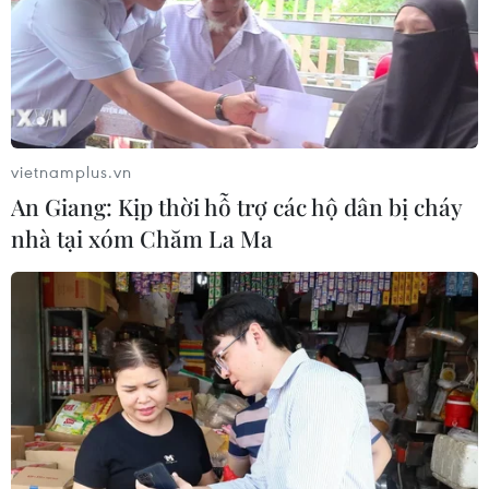
Tuyên Quang khẩn trương khắc
phục sạt lở trên các tuyến giao thông
06/08/2026 11:54
vietnamplus.vn
Thi công trở lại dự án sửa chữa Quốc
An Giang: Kịp thời hỗ trợ các hộ dân bị cháy
lộ 30 sau phản ánh của TTXVN
nhà tại xóm Chăm La Ma
06/08/2026 09:42
Hà Nội tăng tốc thi công
đường Vành đai 1 đoạn Hoàng Cầu-
Voi Phục
06/08/2026 09:07