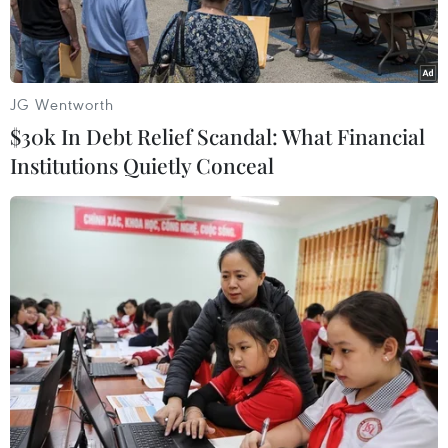
JG Wentworth
$30k In Debt Relief Scandal: What Financial
Institutions Quietly Conceal
Ông Nguyễn Tuấn Hùng, Phó Tổng Giám đốc Thông tấn xã Việt
Nam kiêm Ủy viên Ủy ban An toàn Giao thông Quốc gia.
(Nguồn: TTXVN)
Ngày 6/11, Phó Thủ tướng Chính phủ Trần Lưu
Quang ký Quyết định 1300/QĐ-TTg kiện toàn
nhân sự Ủy ban An toàn Giao thông Quốc gia.