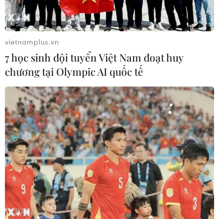
vietnamplus.vn
7 học sinh đội tuyển Việt Nam đoạt huy
chương tại Olympic AI quốc tế
Phiên toàn thể Hội nghị An toàn giao
thông Việt Nam năm 2023
12/10/2023 08:10
Hội nghị An toàn Giao thông Việt Nam được tổ chức hai