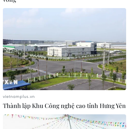
Bình quân 18 người chết vì
tai nạn giao thông mỗi ngày
31/10/2023 08:21
Trong 10 tháng năm 2023, trên địa bàn cả nước xảy ra
9.829 vụ tai nạn giao thông, làm 5.496 người chết; bình
quân 1 ngày có 18 người chết vì tai nạn giao thông.
vietnamplus.vn
Thành lập Khu Công nghệ cao tỉnh Hưng Yên