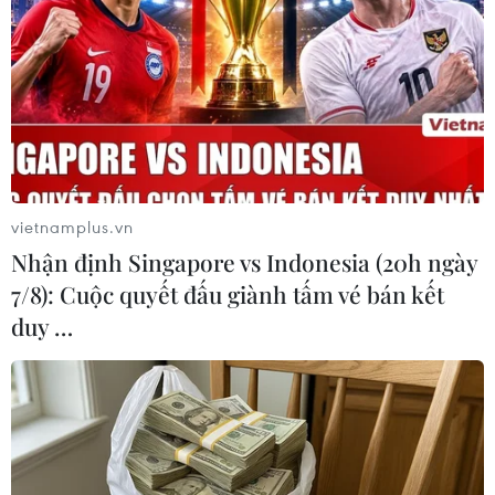
Theo dõi VietnamPlus
vietnamplus.vn
Nhận định Singapore vs Indonesia (20h ngày
TIN LIÊN QUAN
7/8): Cuộc quyết đấu giành tấm vé bán kết
duy …