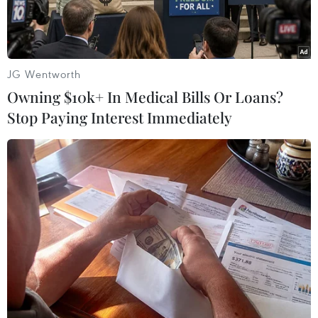
JG Wentworth
Owning $10k+ In Medical Bills Or Loans?
Stop Paying Interest Immediately
Sản xuất ôtô tại nhà máy ở Giang Tô (Trung Quốc). (Ảnh:
THX/TTXVN)
Một kỷ nguyên dài của lãi suất cực kỳ thấp đã
cho phép nhiều quốc gia đang phát triển chi
tiêu quá mức, làm gia tăng gánh nặng nợ toàn