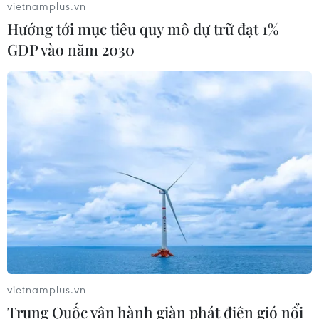
vietnamplus.vn
Hướng tới mục tiêu quy mô dự trữ đạt 1%
Tăng tốc giải ngân đầu tư công,
GDP vào năm 2030
chấm dứt tâm lý trông chờ
05/08/2026 07:39
Hoàn thiện khuôn khổ pháp lý về
ngân hàng và phòng, chống rửa tiền
05/08/2026 03:43
Cà Mau gỡ “điểm nghẽn” mặt bằng,
xây dựng kịch bản giải ngân
05/08/2026 01:18
vietnamplus.vn
Trung Quốc vận hành giàn phát điện gió nổi