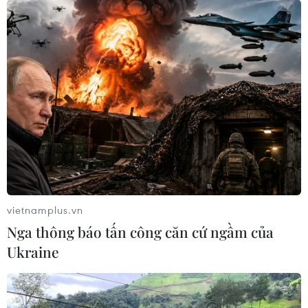
Theo dõi VietnamPlus
TIN LIÊN QUAN
vietnamplus.vn
Nga thông báo tấn công căn cứ ngầm của
Ukraine