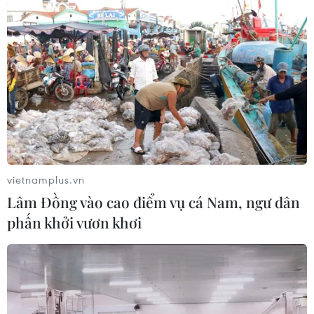
vietnamplus.vn
Lâm Đồng vào cao điểm vụ cá Nam, ngư dân
phấn khởi vươn khơi
TIN CÙNG CHUYÊN MỤC
NAPAS và KiotViet hợp tác mở rộng