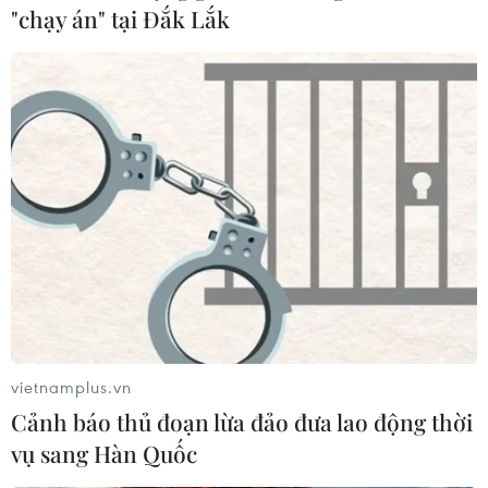
"chạy án" tại Đắk Lắk
(TTXVN/Vietnam+)
vietnamplus.vn
Cảnh báo thủ đoạn lừa đảo đưa lao động thời
#Nợ toàn cầu
#Nợ công toàn cầu
vụ sang Hàn Quốc
#Thị trường nợ toàn cầu