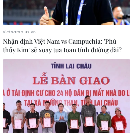
các cuộc bầu cử ở Pháp và Anh trong tuần tới đều tiềm
ẩn rủi ro.
vietnamplus.vn
Nhận định Việt Nam vs Campuchia: 'Phù
thủy Kim' sẽ xoay tua toan tính đường dài?