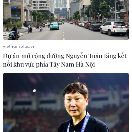
vietnamplus.vn
Dự án mở rộng đường Nguyễn Tuân tăng kết
nối khu vực phía Tây Nam Hà Nội
Ngân hàng Thanh toán Quốc tế cảnh báo
nợ công toàn cầu đang ở mức kỷ lục
01/07/2024 06:50
Nợ công trên toàn cầu đã ở các mức kỷ lục và các cuộc
bầu cử từ bầu cử Tổng thống Mỹ vào tháng 11 tới đến