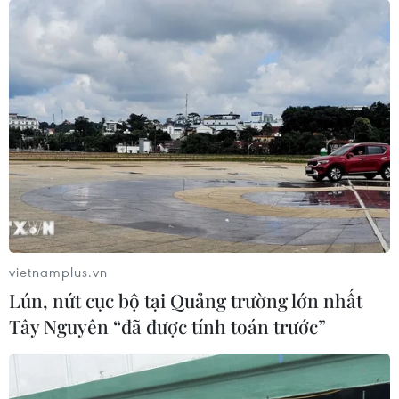
Anh Daisuke Hori, một người đàn ông 36 tuổi đến từ
Nhật Bản, cho biết chỉ ngủ 30 phút mỗi ngày mà không
hề cảm thấy mệt mỏi.
vietnamplus.vn
Lún, nứt cục bộ tại Quảng trường lớn nhất
Tây Nguyên “đã được tính toán trước”