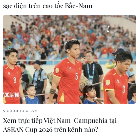
Hawaii.
sạc điện trên cao tốc Bắc-Nam
vietnamplus.vn
Người đàn ông chỉ ngủ 30 phút mỗi ngày
Xem trực tiếp Việt Nam-Campuchia tại
trong suốt 12 năm qua
ASEAN Cup 2026 trên kênh nào?
20/09/2021 12:00