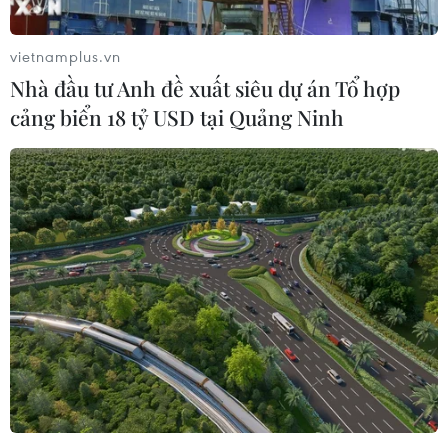
vietnamplus.vn
Nhà đầu tư Anh đề xuất siêu dự án Tổ hợp
cảng biển 18 tỷ USD tại Quảng Ninh
“Cụ rùa” già nhất thế giới vui hưởng cuộc
sống suốt gần 2 thế kỷ
16/09/2021 03:51
Theo tiến sỹ Rebecca Cairns-Wicks, việc cụ rùa Jonathan
đạt đến độ tuổi đặc biệt như vậy có thể là do tác dụng
của cây 'tai khỉ' Centella Asiatica, một loại thảo mộc phổ
biến trên đồng cỏ ở St.Helena.