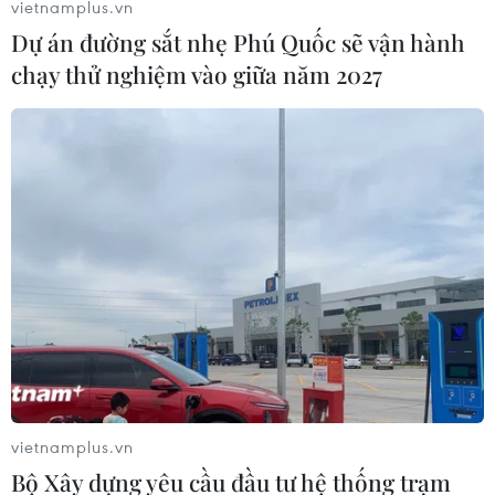
vietnamplus.vn
Dự án đường sắt nhẹ Phú Quốc sẽ vận hành
chạy thử nghiệm vào giữa năm 2027
Lời nhắn trong chai thủy tinh lênh đênh
trên biển gần 4 thập kỷ
18/09/2021 11:01
Chai thủy tinh do các học sinh trường trung học Choshi
của Nhật Bản thả xuống biển cách đây gần 40 năm, đã
vietnamplus.vn
được một bé gái phát hiện khi nó trôi dạt vào bờ biển
Bộ Xây dựng yêu cầu đầu tư hệ thống trạm