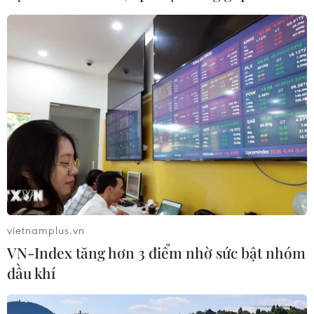
sinh nhập viện sau khi ăn pizza
17/02/2026 11:46
Anh: Có điều gì đặc biệt trong bữa ăn
trưa Chủ Nhật đắt hàng nhất thế
giới?
13/02/2026 22:08
Xem thêm
vietnamplus.vn
VN-Index tăng hơn 3 điểm nhờ sức bật nhóm
dầu khí
CƠ QUAN CHỦ QUẢN: THÔNG TẤN XÃ VIỆT NAM