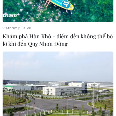
Xác lập kỷ lục "Bản đồ Việt Nam làm
từ xôi nước cốt dừa lớn nhất Việt
Nam"
vietnamplus.vn
26/04/2026 08:49
Khám phá Hòn Khô - điểm đến không thể bỏ
lỡ khi đến Quy Nhơn Đông
Phù hoa từ mảnh vụn:
Chuyện về ngôi chùa "tái chế" độc
nhất Việt Nam
21/04/2026 04:29
Cần Thơ: Xác lập kỷ lục Bản đồ Việt
Nam làm từ xôi nước cốt dừa lớn
nhất
14/04/2026 08:55