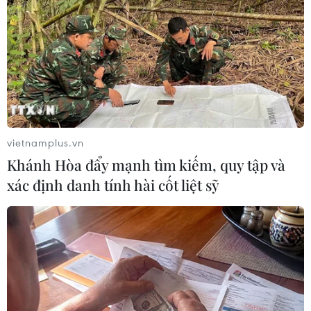
TIN LIÊN QUAN
vietnamplus.vn
Khánh Hòa đẩy mạnh tìm kiếm, quy tập và
xác định danh tính hài cốt liệt sỹ
Nhà hàng đề nghị chi gần 50 triệu đồng