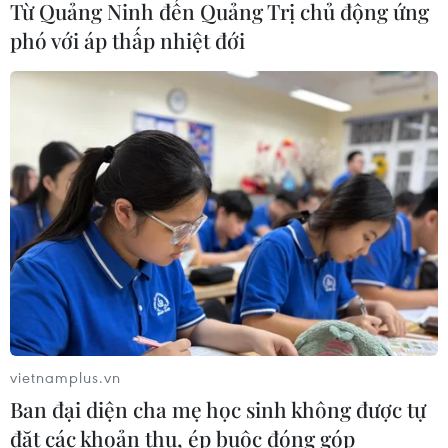
Nam Phi lần đầu thực hiện thủ thuật
Từ Quảng Ninh đến Quảng Trị chủ động ứng
đổi màu mắt vĩnh viễn
phó với áp thấp nhiệt đới
24/03/2026 06:38
Cho kẹo dẻo vào tủ đông: Trào lưu
ăn vặt thú vị của giới trẻ Hàn Quốc
11/03/2026 10:15
Johatsu: Chuyện về những người
"mất tích tự nguyện" tại Nhật Bản
10/03/2026 04:44
vietnamplus.vn
Ban đại diện cha mẹ học sinh không được tự
Chuyện hi hữu tại Nhật Bản: 6 học
đặt các khoản thu, ép buộc đóng góp