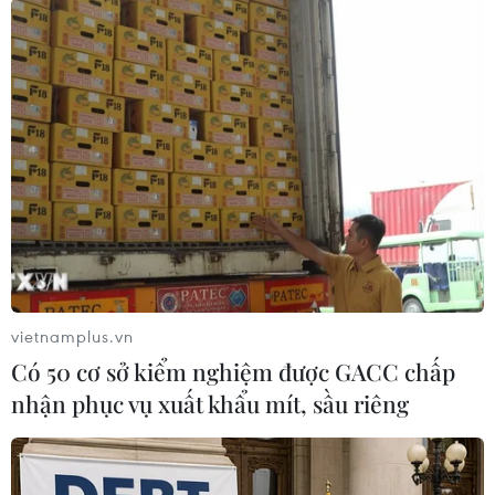
nhưng là một cách để họ bớt chi phí mua thực
phẩm trong thời gian khó khăn này.
Ông Thapakorn nói: “Vườn rau vừa là một hành
động kêu gọi trợ giúp của chính phủ vừa là một
cách để nuôi sống nhân viên của tôi trong thời
gian khó khăn. Thái Lan đã trải qua bất ổn
trong nhiều năm, kể cả trận lụt lớn vào năm
2011, nhưng hoạt động kinh doanh chưa bao giờ
khủng khiếp như lúc này"./.
vietnamplus.vn
(Vietnam+)
Có 50 cơ sở kiểm nghiệm được GACC chấp
nhận phục vụ xuất khẩu mít, sầu riêng