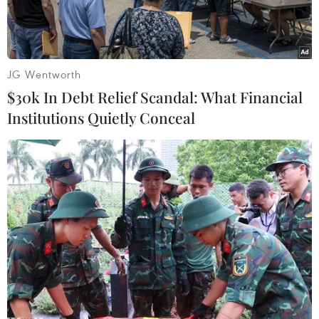
JG Wentworth
$30k In Debt Relief Scandal: What Financial
Institutions Quietly Conceal
(Nguồn: AP)
Người lao động thuộc hai hãng taxi ở Thái Lan
đã lắp đặt các vườn rau thu nhỏ trên nóc xe của
họ, bằng cách sử dụng các túi rác màu đen căng
quanh khung tre, sau đó thêm đất vào. Họ cũng
trồng nhiều loại cây như cà chua, dưa chuột và
đậu que ở các vườn rau này.