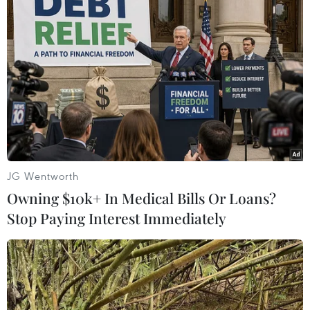
#Thái Lan
#Taxi
#Vườn rau
#Dịch COVID-19
JG Wentworth
#Thực phẩm
Thái Lan
Owning $10k+ In Medical Bills Or Loans?
Stop Paying Interest Immediately
Theo dõi VietnamPlus