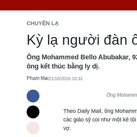
CHUYỆN LẠ
Kỳ lạ người đàn ô
Ông Mohammed Bello Abubakar, 92 t
ông kết thúc bằng ly dị.
Phạm Mai
21/10/2016 10:31
Ông Mohammed
Theo Daily Mail, ông Mohamme
các giáo sỹ coi như một kẻ tội
vợ.