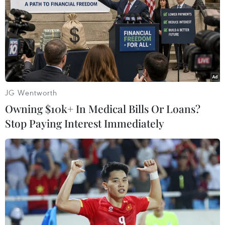
JG Wentworth
Owning $10k+ In Medical Bills Or Loans?
Stop Paying Interest Immediately
Đức kêu gọi nỗ lực toàn cầu về phòng
chống dịch COVID-19
22/11/2020 01:30