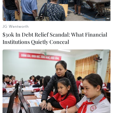
người.
JG Wentworth
$30k In Debt Relief Scandal: What Financial
Institutions Quietly Conceal
Các nhà lãnh đạo tham dự Hội nghị thượng đỉnh G20, được tổ
chức trực tuyến, ngày 21/11/2020. (Ảnh: AFP/TTXVN)
Lãnh đạo G20 - nhóm các nước phát triển và
mới nổi hàng đầu thế giới - ngày 22/11 cam kết