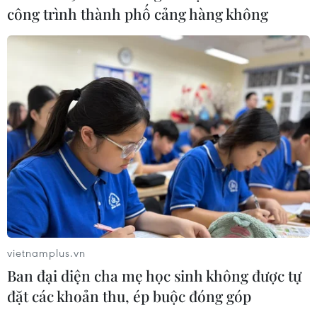
công trình thành phố cảng hàng không
17/07/2026 01:00
Xem thêm
CƠ QUAN CHỦ QUẢN: THÔNG TẤN XÃ VIỆT NAM
Tổng Biên tập: TRẦN TIẾN DUẨN
Phó Tổng Biên tập: NGUYỄN THỊ TÁM, KHÚC THANH
THỦY
vietnamplus.vn
Ban đại diện cha mẹ học sinh không được tự
Sở hữu trí tuệ
Quy định sử dụng
đặt các khoản thu, ép buộc đóng góp
RSS
Hỗ trợ