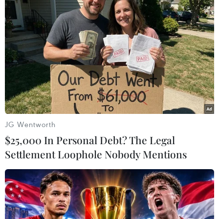
#Hội nghị thượng đỉnh G20
#COVID-19
#Vắcxin
#Kinh tế thế giới
#Họp trực tuyến
Theo dõi VietnamPlus
JG Wentworth
$25,000 In Personal Debt? The Legal
Settlement Loophole Nobody Mentions
TIN LIÊN QUAN