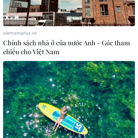
vietnamplus.vn
Chính sách nhà ở của nước Anh - Góc tham
chiếu cho Việt Nam