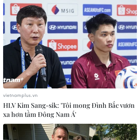
Tới nay, các quốc gia G20 đã đóng góp hơn 21 tỷ
USD cho cuộc chiến chống lại đại dịch COVID-19
trên toàn cầu, đồng thời đã "bơm" 11.000 tỷ USD
để bảo vệ nền kinh tế thế giới trước "sự tấn
công" của dịch bệnh nói trên./.
(TTXVN/Vietnam+)
vietnamplus.vn
HLV Kim Sang-sik: 'Tôi mong Đình Bắc vươn
xa hơn tầm Đông Nam Á'