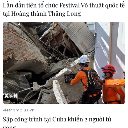
Lần đầu tiên tổ chức Festival Võ thuật quốc tế
tại Hoàng thành Thăng Long
G20: Nga sẵn sàng cung cấp vắcxin ngừa
COVID-19 cho tất cả các nước
22/11/2020 11:04
Nhà lãnh đạo Nga thừa nhận sự cạnh tranh trên thị
trường vắcxin là không thể tránh khỏi, nhưng việc đầu tư
vào nghiên cứu, sản xuất vắcxin cần xuất phát từ mục
vietnamplus.vn
tiêu nhân đạo.
Sập công trình tại Cuba khiến 2 người tử
vong