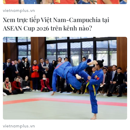
vietnamplus.vn
Xem trực tiếp Việt Nam-Campuchia tại
ASEAN Cup 2026 trên kênh nào?
Châu Âu có thể sẽ vượt châu Á về số ca
nhiễm COVID-19
22/11/2020 10:28
Với tốc độ gia tăng số ca nhiễm mới hiện nay, châu Âu
nhiều khả năng sớm trở thành "tâm chấn" dịch bệnh,
bất chấp nhiều nước đã đẩy mạnh các biện pháp ứng
phó.
vietnamplus.vn