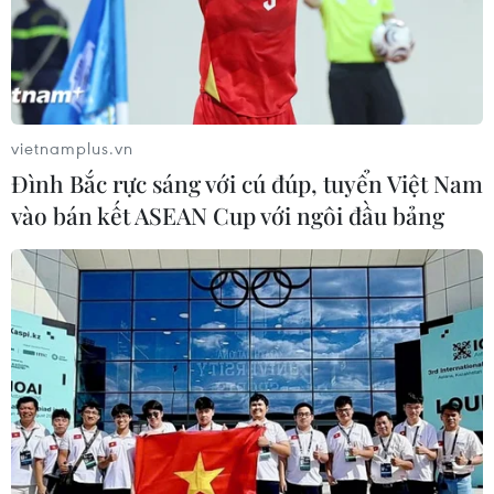
Thủ tướng Merkel nhấn mạnh, chỉ với nỗ lực toàn cầu,
thế giới mới có thể vượt qua được những thách thức lớn
như đại dịch COVID-19, trong đó mọi quốc gia phải
được tiếp cận vắcxin với giá phải chăng.
vietnamplus.vn
Đình Bắc rực sáng với cú đúp, tuyển Việt Nam
vào bán kết ASEAN Cup với ngôi đầu bảng