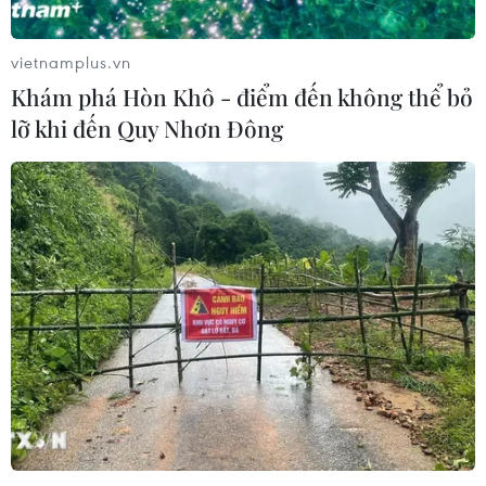
vietnamplus.vn
Khám phá Hòn Khô - điểm đến không thể bỏ
lỡ khi đến Quy Nhơn Đông
TIN CÙNG CHUYÊN MỤC
Ớt nhập khẩu từ Mexico khiến hàng
trăm người tiêu dùng Mỹ nhiễm
khuẩn Salmonella
07/08/2026 00:43
Nước thải từ máy bay có thể giúp