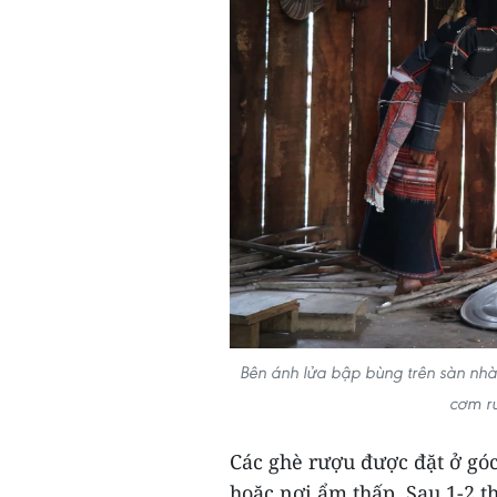
Bên ánh lửa bập bùng trên sàn nhà
cơm r
Các ghè rượu được đặt ở góc
hoặc nơi ẩm thấp. Sau 1-2 t