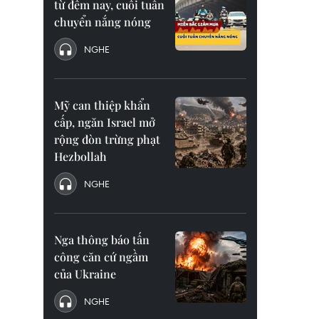
từ đêm nay, cuối tuần
chuyển nắng nóng
NGHE
Mỹ can thiệp khẩn
cấp, ngăn Israel mở
rộng đòn trừng phạt
Hezbollah
NGHE
Nga thông báo tấn
công căn cứ ngầm
của Ukraine
NGHE