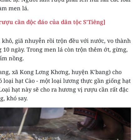
làm men lá.
 rượu cần độc đáo của dân tộc S'Tiêng]
 khô, giã nhuyễn rồi trộn đều với nước, vo thành
 10 ngày. Trong men lá còn trộn thêm ớt, gừng,
 ấm nồng.
iang, xã Kong Lơng Khơng, huyện K'bang) cho
 loại hạt Cào - một loại lương thực gần giống hạt
Loại hạt này sẽ cho ra hương vị rượu cần rất đặc
g, khó say.