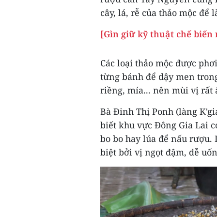
cây, lá, rễ của thảo mộc để 
[Gìn giữ kỹ thuật chế biến
Các loại thảo mộc được phơi
từng bánh để dậy men trong
riềng, mía... nên mùi vị rất
Bà Đinh Thị Ponh (làng K'g
biết khu vực Đông Gia Lai có
bo bo hay lúa để nấu rượu. 
biệt bởi vị ngọt đậm, dễ uốn