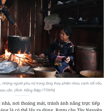
, những người phụ nữ trong làng thay phiên nhau canh nồi nấu
ượu cần. (Ảnh: Hồng Điệp/TTXVN)
 nhà, nơi thoáng mát, tránh ánh nắng trực tiếp
háng là có thể lấy ra dùng. Rượu cần Tây Nguyên