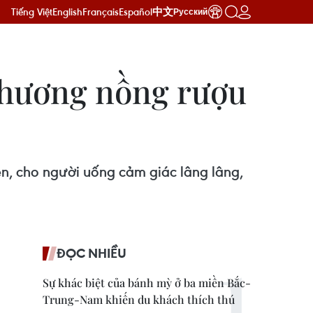
Tiếng Việt
English
Français
Español
中文
Русский
 hương nồng rượu
n, cho người uống cảm giác lâng lâng,
ĐỌC NHIỀU
Sự khác biệt của bánh mỳ ở ba miền Bắc-
Trung-Nam khiến du khách thích thú