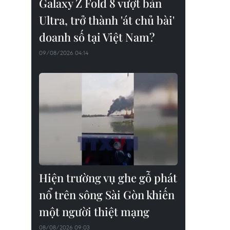
Galaxy Z Fold 8 vượt bản
Ultra, trở thành 'át chủ bài'
doanh số tại Việt Nam?
09/08/2026 04:14
Hiện trường vụ ghe gỗ phát
nổ trên sông Sài Gòn khiến
một người thiệt mạng
08/08/2026 09:03