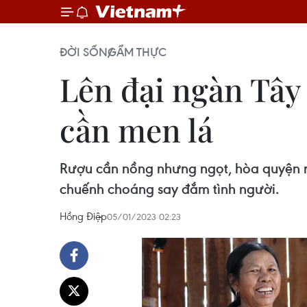
ĐỜI SỐNG
ẨM THỰC
Lên đại ngàn Tây
cần men lá
Rượu cần nồng nhưng ngọt, hòa quyện rấ
chuếnh choáng say đắm tình người.
Hồng Điệp
05/01/2023 02:23