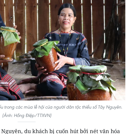
u trong các mùa lễ hội của người dân tộc thiểu số Tây Nguyên.
(Ảnh: Hồng Điệp/TTXVN)
 Nguyên, du khách bị cuốn hút bởi nét văn hóa