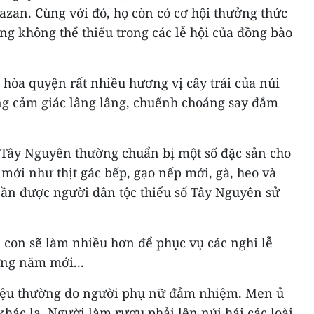
azan. Cùng với đó, họ còn có cơ hội thưởng thức
ng không thể thiếu trong các lễ hội của đồng bào
hòa quyện rất nhiều hương vị cây trái của núi
ng cảm giác lâng lâng, chuếnh choáng say đắm
 Tây Nguyên thường chuẩn bị một số đặc sản cho
mới như thịt gác bếp, gạo nếp mới, gà, heo và
cần được người dân tộc thiểu số Tây Nguyên sử
 con sẽ làm nhiều hơn để phục vụ các nghi lễ
ừng năm mới...
liệu thường do người phụ nữ đảm nhiệm. Men ủ
ác lạ. Người làm rượu phải lên núi hái các loài