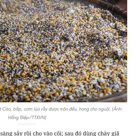
 Cào, bắp, cơm lúa rẫy được trộn đều, hong cho nguội. (Ảnh:
Hồng Điệp/TTXVN)
sàng sảy rồi cho vào cối; sau đó dùng chày giã