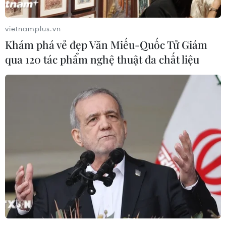
vietnamplus.vn
Khám phá vẻ đẹp Văn Miếu-Quốc Tử Giám
qua 120 tác phẩm nghệ thuật đa chất liệu
LG sẽ ra mắt mẫu điện thoại V60 ThinQ
màn hình kép tại MWC 2020
27/12/2019 09:22
Yonhap dẫn các nguồn tin giấu tên cho biết gã khổng lồ
điện tử Hàn Quốc dự kiến sẽ tiết lộ điện thoại 5G mới,
V60 ThinQ, tại MWC Barcelona 2020, hỗ trợ mạng
không dây cực nhanh.