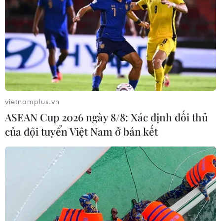
inch mới với nhiều nâng cấp
05/12/2019 14:20
Mẫu máy tính xách tay LG Gram 17 mới nhất đi kèm bộ
xử lý Intel Ice Lake thế hệ thứ 10 với hiệu năng đồ họa
tốt gấp đôi so với phiên bản 2019.
vietnamplus.vn
ASEAN Cup 2026 ngày 8/8: Xác định đối thủ
của đội tuyển Việt Nam ở bán kết