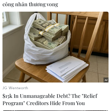
công nhân thương vong
Kwon cho biết hãng có "câu hỏi" về các sản
phẩm có thể gập lại.
Ông cho rằng các đối thủ cạnh tranh của LG
ELectronics có những suy nghĩ khác biệt về các
sản phẩm có thể gập lại.
Trong khi đó, LG đang chuẩn bị cho một sản
phẩm có thể thay đổi thị trường cao cấp dù sẽ
mất thời gian./.
(TTXVN/Vietnam+)
JG Wentworth
$15k In Unmanageable Debt? The "Relief
Program" Creditors Hide From You