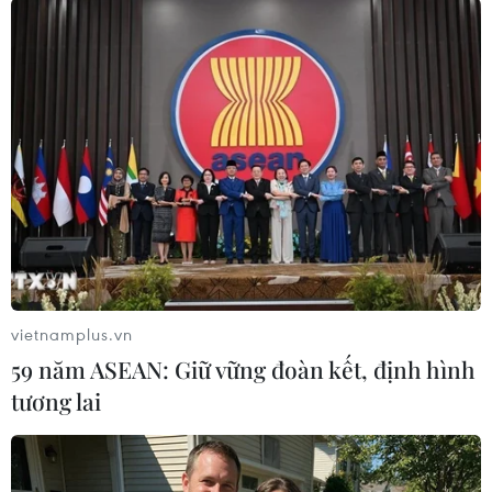
#smartphone
#LG ELectronics
#TV OLED
#màn hình Diod hữu cơ
#CES
#màn hình hiển thị OLED
Hàn Quốc
vietnamplus.vn
59 năm ASEAN: Giữ vững đoàn kết, định hình
tương lai
Theo dõi VietnamPlus