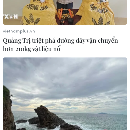
vietnamplus.vn
Quảng Trị triệt phá đường dây vận chuyển
hơn 210kg vật liệu nổ
TIN CÙNG CHUYÊN MỤC
Xe điện Trung Quốc mở rộng
cuộc đua công nghệ ra Đông Nam Á
08/08/2026 03:00