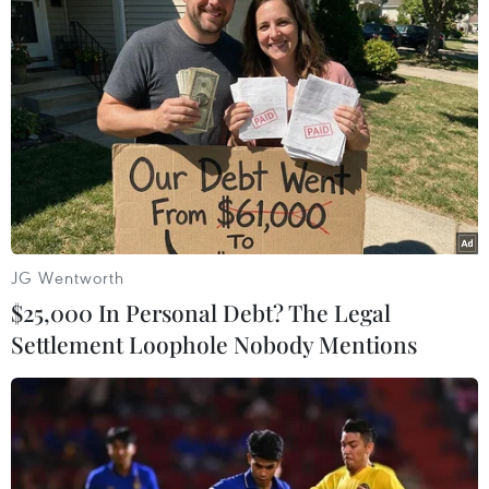
TIN LIÊN QUAN
JG Wentworth
$25,000 In Personal Debt? The Legal
Settlement Loophole Nobody Mentions
LG phát hành mẫu máy tính xách tay 17