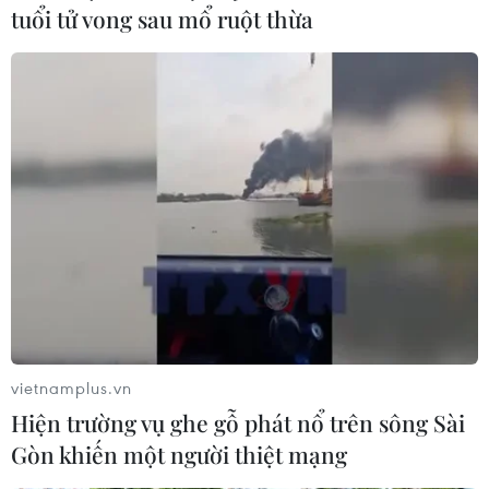
doanh nghiệp trên toàn cầu để giới thiệu các thành tựu
tuổi tử vong sau mổ ruột thừa
mới nhất trong lĩnh vực công nghệ tiên tiến.
vietnamplus.vn
Hiện trường vụ ghe gỗ phát nổ trên sông Sài
Gòn khiến một người thiệt mạng