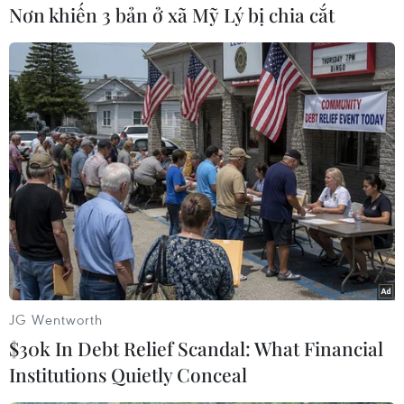
Nơn khiến 3 bản ở xã Mỹ Lý bị chia cắt
#Libya
#Xung đột
#Cứu trợ
#Tài chính
#Y tế
#Vượt biên
Libya
JG Wentworth
$30k In Debt Relief Scandal: What Financial
Institutions Quietly Conceal
Theo dõi VietnamPlus