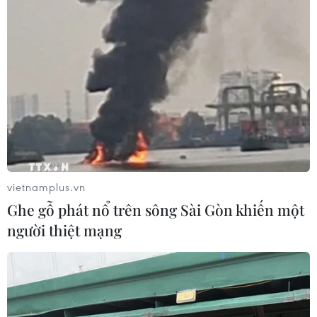
CƠ QUAN CHỦ QUẢN: THÔNG TẤN XÃ VIỆT NAM
Tổng Biên tập: TRẦN TIẾN DUẨN
Phó Tổng Biên tập: NGUYỄN THỊ TÁM, KHÚC THANH
THỦY
vietnamplus.vn
Ghe gỗ phát nổ trên sông Sài Gòn khiến một
Sở hữu trí tuệ
Quy định sử dụng
người thiệt mạng
RSS
Hỗ trợ
Ngôn ngữ
TTXVN
Dịch vụ tin
Quảng cáo