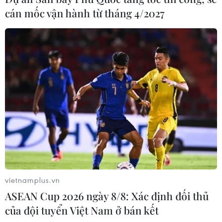
cán mốc vận hành từ tháng 4/2027
Cairo - thành phố mang màu của sa
mạc
24/07/2026 01:47
Điện mừng kỷ niệm lần thứ 74 Ngày
Quốc khánh Cộng hòa Arab Ai Cập
24/07/2026 00:00
Thảm sát ở Tây Bắc Nigeria, ít nhất
24 người đã thiệt mạng
vietnamplus.vn
23/07/2026 22:47
ASEAN Cup 2026 ngày 8/8: Xác định đối thủ
của đội tuyển Việt Nam ở bán kết