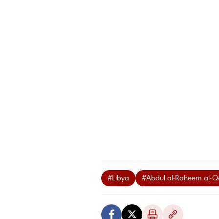
#Libya
#Abdul al-Raheem al-