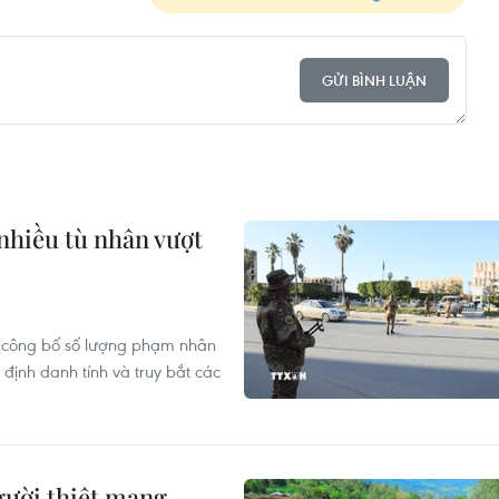
GỬI BÌNH LUẬN
 nhiều tù nhân vượt
a công bố số lượng phạm nhân
 định danh tính và truy bắt các
người thiệt mạng