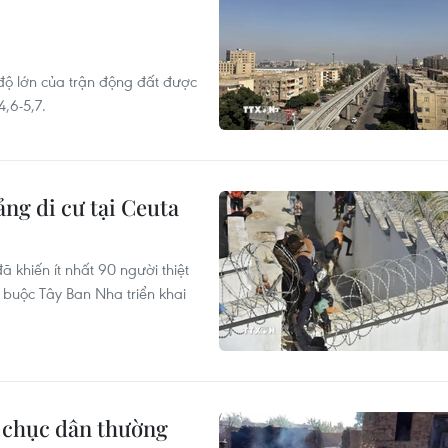
 độ lớn của trận động đất được
,6-5,7.
ng di cư tại Ceuta
 khiến ít nhất 90 người thiệt
buộc Tây Ban Nha triển khai
g chục dân thường