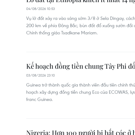
04/08/2026 10:53
Vụ lở đất xảy ra vào sáng sớm 3/8 ở Sela Dingay, cá
200 km về phía Đông Bắc; bùn đất đổ xuống sườn đồi đ
Chính thống giáo Tsadkane Mariam.
Kế hoạch đồng tiền chung Tây Phi đố
03/08/2026 23:10
Guinea trở thành quốc gia thành viên đầu tiên chính t
hoạch xây dựng đồng tiền chung Eco của ECOWAS, lựa c
franc Guinea.
Nigeria: Hơn 100 người bị bắt cóc ở