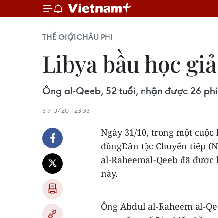
THẾ GIỚI
CHÂU PHI
Libya bầu học giả
Ông al-Qeeb, 52 tuổi, nhận được 26 phi
31/10/2011 23:33
Ngày 31/10, trong một cuộc 
đồngDân tộc Chuyển tiếp (N
al-Raheemal-Qeeb đã được b
này.
Ông Abdul al-Raheem al-Qee