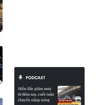
PODCAST
Miền Bắc giảm mưa
từ đêm nay, cuối tuần
chuyển nắng nóng