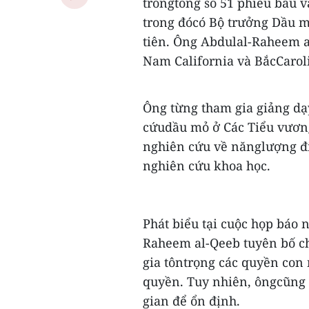
trongtổng số 51 phiếu bầu v
trong đócó Bộ trưởng Dầu m
tiên. Ông Abdulal-Raheem al
Nam California và BắcCarol
Ông từng tham gia giảng dạy
cứudầu mỏ ở Các Tiểu vươn
nghiên cứu về nănglượng điệ
nghiên cứu khoa học.
Phát biểu tại cuộc họp báo 
Raheem al-Qeeb tuyên bố c
gia tôntrọng các quyền co
quyền. Tuy nhiên, ôngcũng
gian để ổn định.