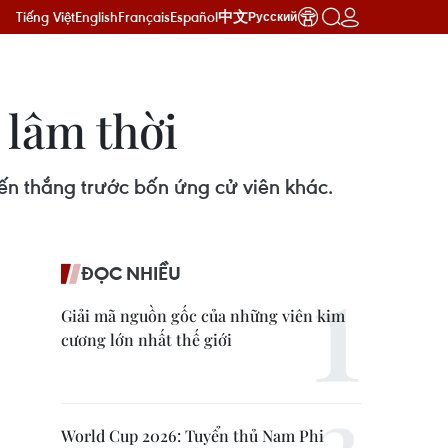
Tiếng Việt
English
Français
Español
中文
Русский
 lâm thời
ến thắng trước bốn ứng cử viên khác.
ĐỌC NHIỀU
Giải mã nguồn gốc của những viên kim
cương lớn nhất thế giới
World Cup 2026: Tuyển thủ Nam Phi