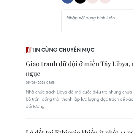
TIN CÙNG CHUYÊN MỤC
Giao tranh dữ dội ở miền Tây Libya,
ngục
05/08/2026 05:58
Nhà chức trách Libya đã mở cuộc điều tra nhưng chư
bỏ trốn, đồng thời thành lập lực lượng đặc trách để xác
đối tượng.
Lở đất tại Ethiopia khiến ít nhất 14 