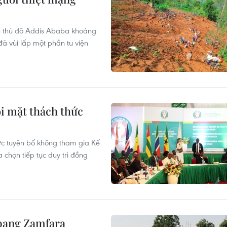
ch thủ đô Addis Ababa khoảng
ã vùi lấp một phần tu viện
i mặt thách thức
hức tuyên bố không tham gia Kế
họn tiếp tục duy trì đồng
 bang Zamfara