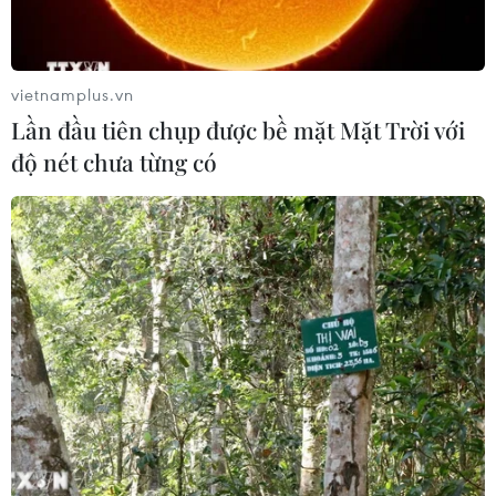
vietnamplus.vn
Lần đầu tiên chụp được bề mặt Mặt Trời với
độ nét chưa từng có
LienVietPostBank và VNI cung cấp dịch vụ
bảo hiểm xe máy
06/09/2019 08:23
Mua bảo hiểm xe máy qua Ví Việt sẽ bồi thường những
thiệt hại do cháy, nổ, mất cắp, mất trộm toàn bộ xe hoặc
đâm va, lật đổ, tai nạn bất khả kháng trong khi tham
gia giao thông.