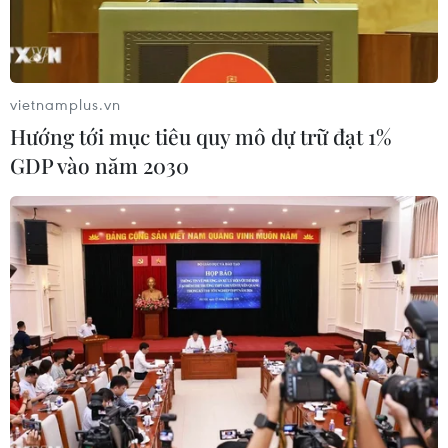
vietnamplus.vn
Hướng tới mục tiêu quy mô dự trữ đạt 1%
GDP vào năm 2030
Lãnh đạo hai bên tham gia ký kết. (Ảnh: CTV)
Ngày 19/9 tại Thành phố Hồ Chí Minh, Ngân
hàng Thương mại cổ phần Bưu điện Liên Việt
(LienVietPostBank) ký kết thỏa thuận hợp tác