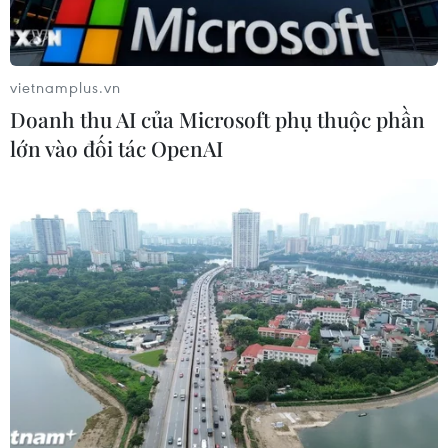
Xem thêm
vietnamplus.vn
Doanh thu AI của Microsoft phụ thuộc phần
lớn vào đối tác OpenAI
CƠ QUAN CHỦ QUẢN: THÔNG TẤN XÃ VIỆT NAM
Tổng Biên tập: TRẦN TIẾN DUẨN
Phó Tổng Biên tập: NGUYỄN THỊ TÁM, KHÚC THANH
THỦY
Sở hữu trí tuệ
Quy định sử dụng
RSS
Hỗ trợ