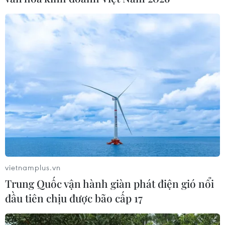
tế nông nghiệp vừa thể hiện đúng xu hướng
hiện đại vừa giúp LienVietPostBank và Xelex
giới thiệu các sản phẩm “make in Vietnam” đến
với đông đảo khách hàng. Trong thời gian tới,
LienVietPostBank sẽ tiếp tục đồng hành cùng
Xelex cung cấp máy tính bảng cho lĩnh vực giáo
dục, y tế và cộng đồng doanh nghiệp.
Tính đến hết tháng Tám, Ví Việt đã có hơn
32.000 điểm chấp nhận thanh toán với hơn 2,6
triệu người sử dụng Ví Việt trên toàn quốc./.
(Vietnam+)
vietnamplus.vn
Trung Quốc vận hành giàn phát điện gió nổi
đầu tiên chịu được bão cấp 17