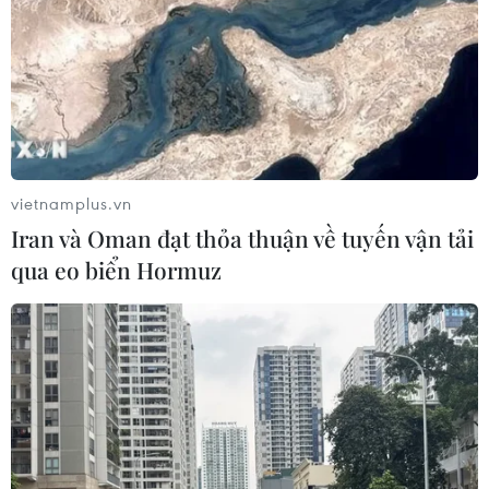
đồng
03/08/2026 13:47
TotalEnergies thâu tóm một phần
mảng năng lượng tái tạo của Shell
03/08/2026 10:33
vietnamplus.vn
Iran và Oman đạt thỏa thuận về tuyến vận tải
qua eo biển Hormuz
Xây dựng thương hiệu mạnh cho
doanh nghiệp Việt
03/08/2026 03:14
Savan 1 và hành trình 25 năm của
một tài sản nhiều tỷ đô