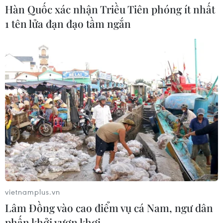
Hàn Quốc xác nhận Triều Tiên phóng ít nhất
Thẻ tín dụng Cake 2in1: Cho phép
1 tên lửa đạn đạo tầm ngắn
đặc quyền thiết kế của người dùng
05/08/2026 09:48
Nhà bán lẻ thời trang trực tuyến lớn
nhất châu Âu thu hẹp dự báo lợi
nhuận
05/08/2026 08:55
Lợi nhuận doanh nghiệp tăng tốc tạo
nền tảng cho thị trường chứng
khoán
vietnamplus.vn
05/08/2026 08:44
Lâm Đồng vào cao điểm vụ cá Nam, ngư dân
phấn khởi vươn khơi