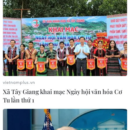
#LienVietPostBank
#Xelex
#Máy tính bảng
#Nông nghiệp
#hỗ trợ trực tuyến nhu cầu vay vốn
vietnamplus.vn
Tp. Hồ Chí Minh
Xã Tây Giang khai mạc Ngày hội văn hóa Cơ
Tu lần thứ 1
Theo dõi VietnamPlus