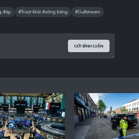
g đáp
#Trượt khỏi đường băng
#Gulfstream
GỬI BÌNH LUẬN