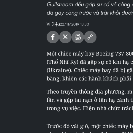
Gulfstream đều gặp sự cố về càng đ
đã gãy càng trước và trật khỏi đườ
Vi Diệu
22/11/2019 13:30
Một chiếc máy bay Boeing 737-80
(Thổ Nhĩ Kỳ) đã gặp sự cố khi hạ
(Ukraine). Chiếc máy bay đã bị g
băng, khiến các hành khách phải 
Theo truyền thông địa phương, m
lần và gặp tai nạn ở lần hạ cánh 
trong vụ việc. Hiện nhà chức trá
Trước đó vài giờ, một chiếc máy 