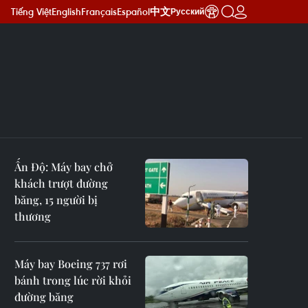
Tiếng Việt
English
Français
Español
中文
Русский
Ấn Độ: Máy bay chở
khách trượt đường
băng, 15 người bị
thương
Máy bay Boeing 737 rơi
bánh trong lúc rời khỏi
đường băng