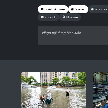
#Turkish Airlines
#Odessa
#Gãy càn
#Hạ cánh
Ukraine