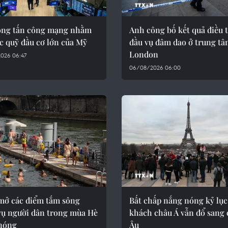
óng tấn công mạng nhằm
Anh công bố kết quả điều 
c quỹ đầu cơ lớn của Mỹ
đầu vụ đâm dao ở trung t
London
026 06:47
06/08/2026 06:00
mở các điểm tắm sông
Bất chấp nắng nóng kỷ lục
vụ người dân trong mùa Hè
khách châu Á vẫn đổ sang
nóng
Âu