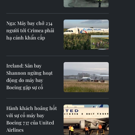
Nga: Máy bay chở 234
người tới Crimea phải
hạ cánh khẩn cấp
Ireland: Sân bay
Shannon ngừng hoạt
động do máy bay
Boeing gặp sự cố
Hành khách hoảng hốt
với sự cố máy bay
Boeing 737 của United
Airlines