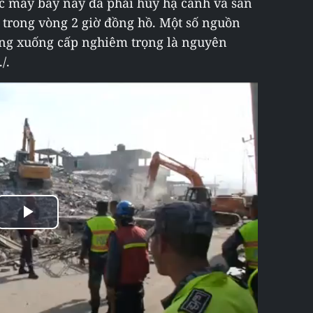
ếc máy bay này đã phải hủy hạ cánh và sân
trong vòng 2 giờ đồng hồ. Một số nguồn
ăng xuống cấp nghiêm trọng là nguyên
/.
Play
Video