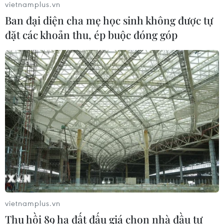
đuổi dòng chảy bền vững cùng di
vietnamplus.vn
sản
Ban đại diện cha mẹ học sinh không được tự
08/06/2026 05:32
đặt các khoản thu, ép buộc đóng góp
Áo dài tỏa sáng tại đêm hội đậm sắc
màu văn hóa Việt tại châu Âu
07/06/2026 04:26
Cơ hội cho người mẫu Việt sải bước
trên sàn diễn Milan Fashion Week
04/06/2026 02:56
Lộ diện các NTK quốc tế tham gia
vietnamplus.vn
Vietnam International Fashion Week
Thu hồi 89 ha đất đấu giá chọn nhà đầu tư