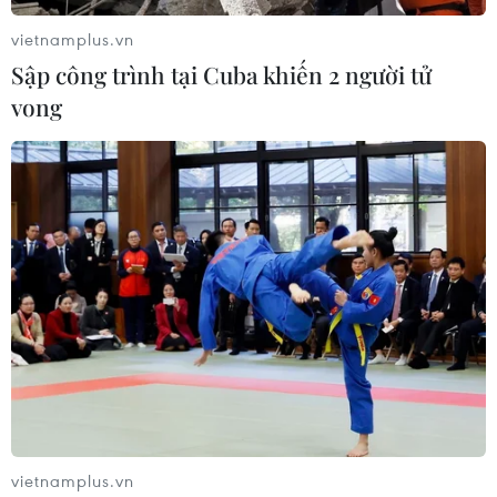
vietnamplus.vn
Sập công trình tại Cuba khiến 2 người tử
vong
Công ty khởi nghiệp Tây Ban Nha gây sốc
với sản phẩm "bít tết in 3D"
13/08/2021 04:55
Giám đốc phát triển kinh doanh Alexandre Campos của
Novameat cho biết, công ty có kế hoạch bán loại bít tết
in 3D trực tiếp cho người tiêu dùng quan tâm đến sản
xuất thịt làm từ thực vật.
vietnamplus.vn