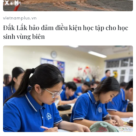
đầu “chào sân” Vietnam
International Fashion Week
vietnamplus.vn
15/06/2026 08:03
Đắk Lắk bảo đảm điều kiện học tập cho học
sinh vùng biên
NTK Đỗ Mạnh Cường cùng 120 người
mẫu sẽ “độc chiếm” bế mạc Tuần
thời trang quốc tế
11/06/2026 10:26
The Face Vietnam 2026 khởi động
“đường đua” mới với những cá tính
ấn tượng
08/06/2026 05:39
Các nhà tạo mẫu trẻ Việt Nam theo