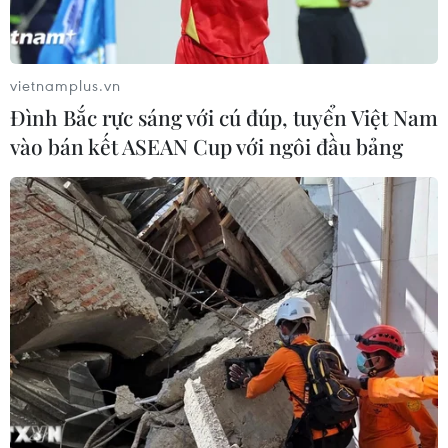
vietnamplus.vn
Đình Bắc rực sáng với cú đúp, tuyển Việt Nam
Độc đáo mẫu du thuyền 'trong suốt' nhờ
vào bán kết ASEAN Cup với ngôi đầu bảng
công nghệ in 3D
30/03/2023 03:11
Một nhà thiết kế du thuyền vừa gây chú ý khi giới thiệu
mẫu du thuyền hạng sang mang tên Pegasus, với hình
dáng độc đáo và sử dụng công nghệ ít gây hại tới môi
trường.