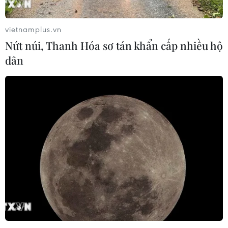
vietnamplus.vn
Nứt núi, Thanh Hóa sơ tán khẩn cấp nhiều hộ
dân