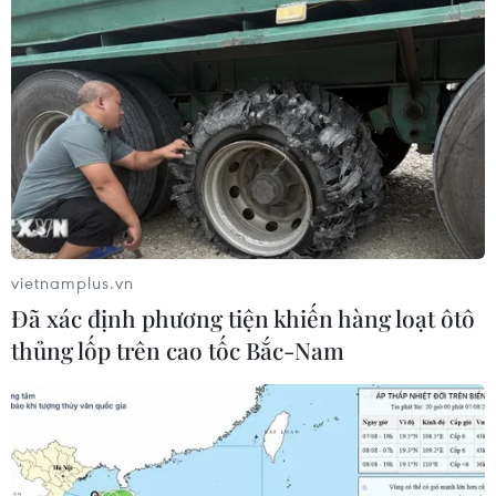
vô cùng chân thực của thai nhi
15/03/2018 03:10
Công ty Embryo 3D sử dụng công nghệ in 3D để giúp
các bậc phụ huynh có thể sở hữu được mô hình của thai
nhi cũng như tiện cho việc theo dõi những dấu hiệu bất
thường trên cơ thể của bé.
vietnamplus.vn
Đã xác định phương tiện khiến hàng loạt ôtô
thủng lốp trên cao tốc Bắc-Nam