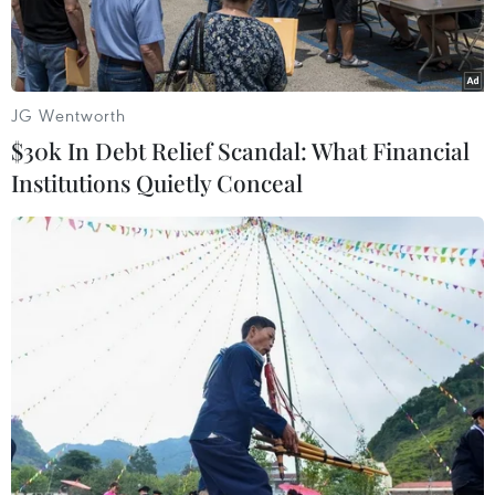
JG Wentworth
$30k In Debt Relief Scandal: What Financial
Institutions Quietly Conceal
Một số phụ kiện thời trang được tạo ra bằng công nghệ in 3D.
(Nguồn: Flux)
Công nghệ in 3D đang được ngày càng nhiều
nhà thiết kế thời trang nổi tiếng hiện nay sử
dụng. Với độ chính xác cao, giúp tiết kiệm thời
gian và công sức, công nghệ in 3D đã và đang
thay đổi ngành công nghiệp thời trang toàn thế