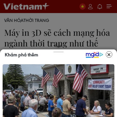
VĂN HÓA
THỜI TRANG
Máy in 3D sẽ cách mạng hóa
ngành thời trang như thế
nào?
Khám phá thêm
26/11/2023 23:13
Với độ chính xác cao, giúp tiết kiệm thời gian và
công sức, công nghệ in 3D đã và đang thay đổi
ngành công nghiệp thời trang toàn thế giới.