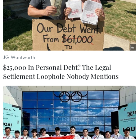
phát triển hơn nữa trong tương lai./.
(Vietnam+)
JG Wentworth
$25,000 In Personal Debt? The Legal
Settlement Loophole Nobody Mentions
#thời trang
#in 3d
#công nghệ mới
Mỹ