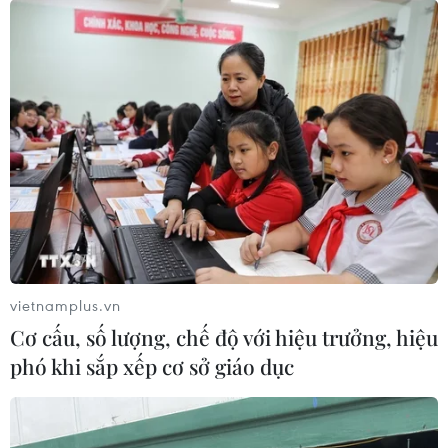
béo từ dừa và dầu hướng dương, cùng công nghệ in
3D, món "Alt-Steak" này có hương vị, kết cấu và hình
thức giống hệt như món thịt bò thực sự.
vietnamplus.vn
Cơ cấu, số lượng, chế độ với hiệu trưởng, hiệu
phó khi sắp xếp cơ sở giáo dục
Công nghệ in 3D đem tới mô hình