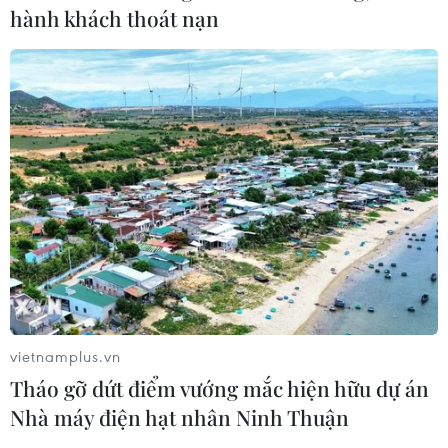
TIN CÙNG CHUYÊN MỤC
hành khách thoát nạn
Model Kid Vietnam 2026 "tiếp lửa"
cho thí sinh nhí khu vực phía Nam
27/07/2026 07:48
VPBank và Coolmate nâng trải
nghiệm tại VPBank Hanoi
International Marathon
24/07/2026 08:40
Chanel, Bulgari và hàng loạt hãng xa
vietnamplus.vn
xỉ tại Italy bị khám xét văn phòng
Tháo gỡ dứt điểm vướng mắc hiện hữu dự án
17/07/2026 08:26
Nhà máy điện hạt nhân Ninh Thuận