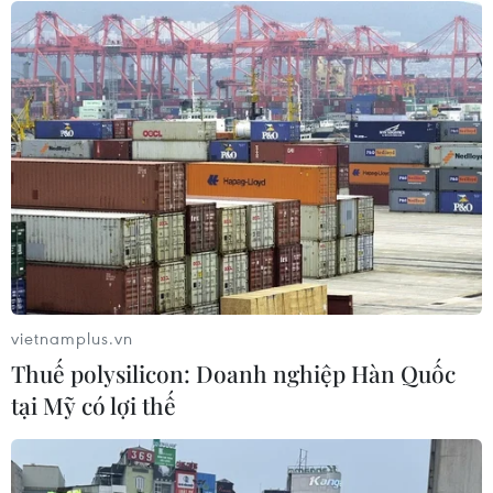
27/05/2026 01:03
Siêu mẫu Võ Hoàng Yến thần
thái "ngút ngàn" sau thời gian "ở ẩn"
26/05/2026 07:04
Dàn Hoa hậu "thị phạm" tại
casting Tuần lễ thời trang Quốc tế
Việt Nam 2026
vietnamplus.vn
25/05/2026 07:02
Thuế polysilicon: Doanh nghiệp Hàn Quốc
tại Mỹ có lợi thế
Xem thêm