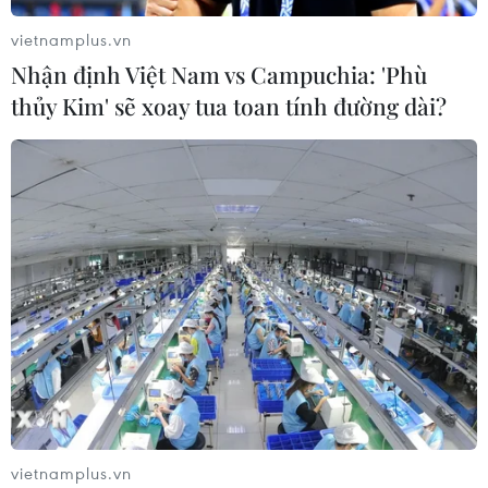
vietnamplus.vn
Nhận định Việt Nam vs Campuchia: 'Phù
thủy Kim' sẽ xoay tua toan tính đường dài?
TIN CÙNG CHUYÊN MỤC
Meta tung công cụ AI lập trình tự
động cho nhà phát triển
06/08/2026 06:40
vietnamplus.vn