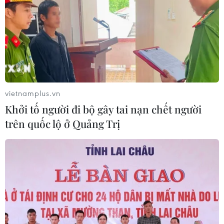
nền tảng cho thị trường chứng
khoán
05/08/2026 08:44
Công nghệ AI từ OPES gây ấn tượng
tại Vietnam Insurance Summit 2026
vietnamplus.vn
05/08/2026 08:10
Khởi tố người đi bộ gây tai nạn chết người
trên quốc lộ ở Quảng Trị
Từ thương cảng Sài Gòn đến trung
tâm tài chính quốc tế nhìn từ
Vietcombank Tower
05/08/2026 08:09
Gia Lai chấp thuận hai dự án chăn