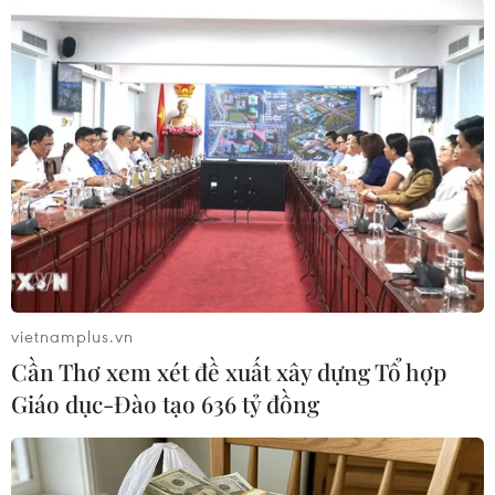
hiệp ước chia sẻ dữ liệu sẽ cung cấp các biện
pháp bảo vệ pháp lý mới cho Meta để tiếp tục
chuyển dữ liệu người dùng giữa Mỹ và châu Âu.
Một thỏa thuận sơ bộ đã được công bố năm
ngoái./.
(TTXVN/Vietnam+)
vietnamplus.vn
Cần Thơ xem xét đề xuất xây dựng Tổ hợp
Giáo dục-Đào tạo 636 tỷ đồng