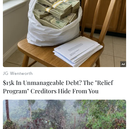
#Ủy ban Bảo vệ Dữ liệu Ireland
#Meta
#Dữ liệu người dùng
#Cơ quan gián điệp
Theo dõi VietnamPlus
JG Wentworth
$15k In Unmanageable Debt? The "Relief
Program" Creditors Hide From You
TIN LIÊN QUAN