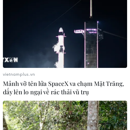
hơn 180.000 người dùng trên toàn cầu đã báo cáo
không thể truy cập mạng xã hội này.
vietnamplus.vn
Mảnh vỡ tên lửa SpaceX va chạm Mặt Trăng,
dấy lên lo ngại về rác thải vũ trụ