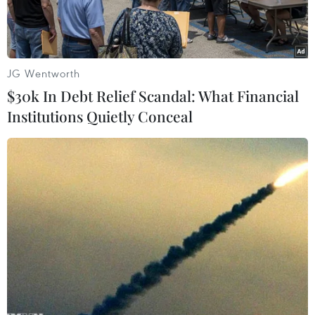
pháp bảo vệ pháp lý mới cho Meta để tiếp tục
chuyển dữ liệu người dùng giữa Mỹ và châu Âu.
JG Wentworth
$30k In Debt Relief Scandal: What Financial
Institutions Quietly Conceal
Biểu tượng của Công ty Meta, đơn vị chủ quản mạng xã hội
Facebook, tại trụ sở công ty ở Menlo Park, California (Mỹ). (Ảnh:
AP/TTXVN)
Ngày 22/5, Ủy ban Bảo vệ Dữ liệu Ireland (DPC)