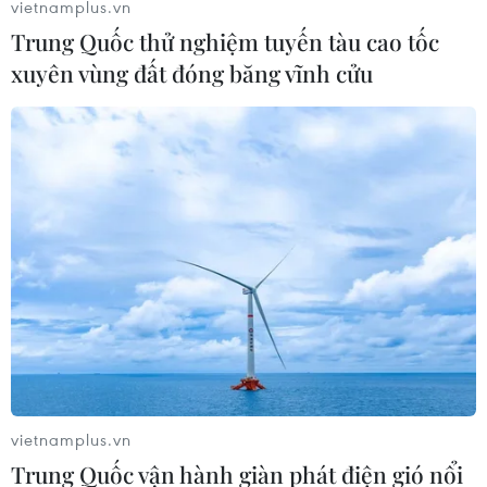
vietnamplus.vn
Trung Quốc thử nghiệm tuyến tàu cao tốc
xuyên vùng đất đóng băng vĩnh cửu
Meta đối mặt với án phạt kỷ lục về quyền
riêng tư của EU
18/05/2023 04:30
Mức án phạt nhằm vào Meta, công ty mẹ của
Facebook, dự kiến sẽ cao hơn khoản phạt kỷ lục cũ 746
triệu euro (821,20 triệu USD) đối với Amazon trước đó.
vietnamplus.vn
Trung Quốc vận hành giàn phát điện gió nổi