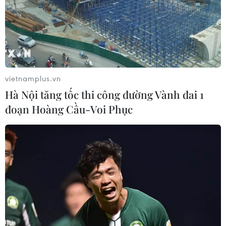
cấm tại thị trường EU.
vietnamplus.vn
Hà Nội tăng tốc thi công đường Vành đai 1
đoạn Hoàng Cầu-Voi Phục
Meta cảnh báo tin tặc lợi dụng "cơn sốt" AI
để gia tăng tấn công mạng
03/05/2023 22:55