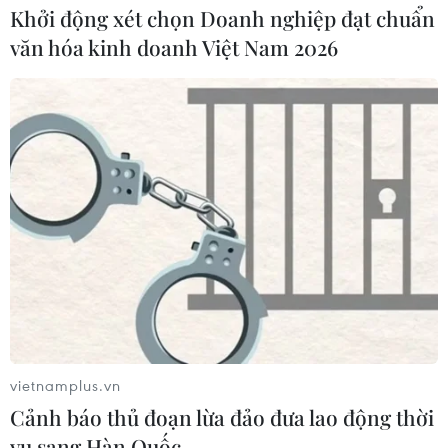
Khởi động xét chọn Doanh nghiệp đạt chuẩn
văn hóa kinh doanh Việt Nam 2026
Doanh thu AI của Microsoft phụ
thuộc phần lớn vào đối tác OpenAI
06/08/2026 06:31
Tây Ninh: Tạo điều kiện hình thành
doanh nghiệp công nghệ chiến lược
06/08/2026 04:45
Từ mở rộng số lượng đến nâng cao
chất lượng doanh nghiệp tư nhân ở
vietnamplus.vn
Tây Ninh
Cảnh báo thủ đoạn lừa đảo đưa lao động thời
06/08/2026 04:23
vụ sang Hàn Quốc