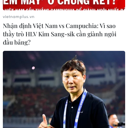
vietnamplus.vn
Nhận định Việt Nam vs Campuchia: Vì sao
thầy trò HLV Kim Sang-sik cần giành ngôi
đầu bảng?