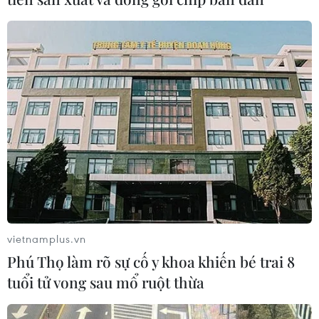
TIN CÙNG CHUYÊN MỤC
vietnamplus.vn
Khám phá vẻ đẹp Văn Miếu-Quốc Tử
Phú Thọ làm rõ sự cố y khoa khiến bé trai 8
Giám qua 120 tác phẩm nghệ thuật
đa chất liệu
tuổi tử vong sau mổ ruột thừa
08/08/2026 11:27