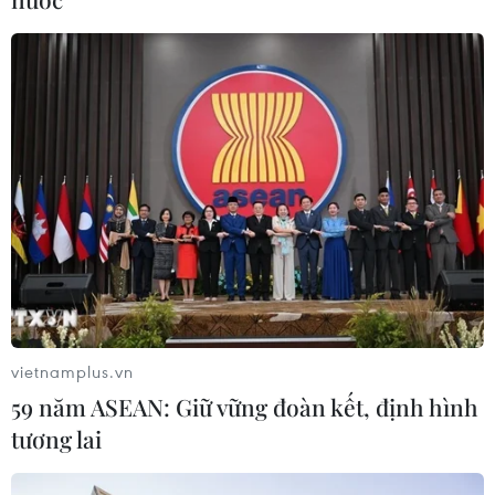
06/08/2026 04:25
Quảng Trị bảo tồn di tích và hệ thống
mạch nước ngầm ở 14 giếng cổ xã
Cồn Tiên
06/08/2026 03:01
Phát động Cuộc thi Sáng tạo Video
2026 cho công dân Pháp ngữ
06/08/2026 02:29
vietnamplus.vn
59 năm ASEAN: Giữ vững đoàn kết, định hình
Đà Nẵng lần đầu đăng cai chung kết
tương lai
Hoa hậu Di sản toàn cầu 2026
05/08/2026 11:01