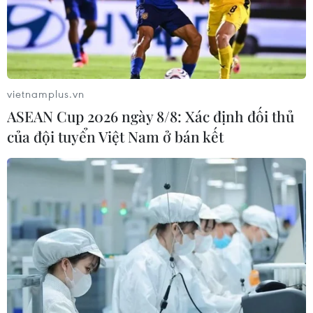
vietnamplus.vn
ASEAN Cup 2026 ngày 8/8: Xác định đối thủ
của đội tuyển Việt Nam ở bán kết
Thí sinh Miss World Vietnam mang niềm
vui đến bệnh nhi xương thủy tinh
07/07/2022 08:15
Dự án Người đẹp Nhân ái của 8 thí sinh Miss World
Vietnam 2022 tiếp theo tuần này là dành cho các bệnh
nhi mắc căn bệnh hiểm nghèo xương thủy tinh với tên
gọi “Giấc mơ kim cương.”