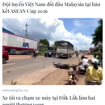
cực chất diễu hành carnival
Đội tuyển Việt Nam đối đầu Malaysia tại bán
20/07/2022 03:47
kết ASEAN Cup 2026
Thí sinh Miss World Vietnam 2022 lên đồ rực rỡ cho sự
kiện Diễu hành đường phố - một trong những hoạt động
thuộc khuôn khổ vòng chung kết cuộc thi năm nay sẽ
diễn ra vào 21/7, tại Quy Nhơn.
vietnamplus.vn
Xe tải va chạm xe máy tại Đắk Lắk làm hai
người thương vong