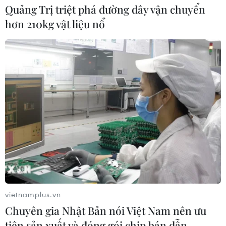
Quảng Trị triệt phá đường dây vận chuyển
hơn 210kg vật liệu nổ
vietnamplus.vn
Chuyên gia Nhật Bản nói Việt Nam nên ưu
tiên sản xuất và đóng gói chip bán dẫn