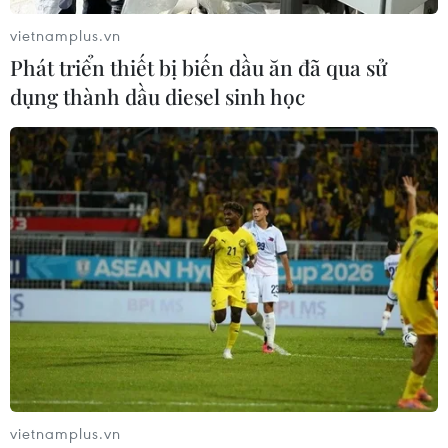
hình dáng khác nhau, bao phủ toàn bộ khung vương
vietnamplus.vn
miện, được nghệ nhân chế tác trong 2.160 giờ.
Phát triển thiết bị biến dầu ăn đã qua sử
dụng thành dầu diesel sinh học
Thí sinh Miss World Vietnam 2022 lên đồ
vietnamplus.vn