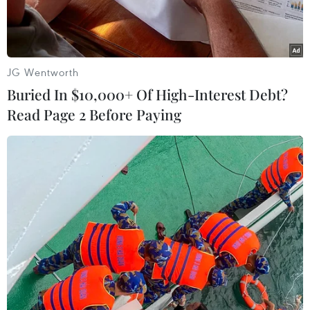
trường xúc động.
JG Wentworth
Buried In $10,000+ Of High-Interest Debt?
Read Page 2 Before Paying
Các thí sinh Miss World Vietnam 2022 tiếp xúc với các em nhỏ
đoàn lân Long Nhi Đường và tìm hiểu hoàn cảnh gia đình.
(Ảnh: CTV/Vietnam+)
Hành trình của dự án Người đẹp nhân ái thuộc
khuôn khổ cuộc thi Miss World Vietnam 2022
chính thức đến hồi kết với dự án cuối cùng