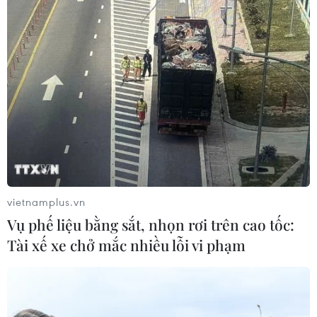
Thánh đường Emir
Abdelkader - biểu tượng văn hóa,
tôn giáo của Constantine
08/08/2026 08:35
Trưng bày sách, báo, ảnh khắc họa
chân dung người chiến sỹ Công an
Thủ đô
08/08/2026 02:52
vietnamplus.vn
Vụ phế liệu bằng sắt, nhọn rơi trên cao tốc:
66 đoàn võ thuật lần đầu tiên
Tài xế xe chở mắc nhiều lỗi vi phạm
hội tụ tại Festival Võ thuật quốc tế Hà
Nội 2026
08/08/2026 02:26