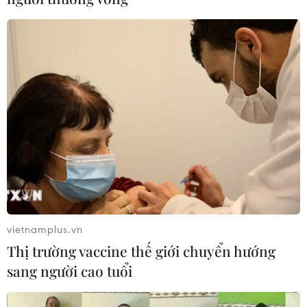
Thí sinh Miss World VN đội mưa chuyển
đồ đến lớp tình thương trên sông
23/07/2022 05:54
Trải qua điều kiện thời tiết lẫn di chuyển đều khó khăn,
“Gieo chữ gặt yêu thương” được xem là một trong
những dự án nhân ái “chật vật” nhất của 8 thí sinh tham
gia Miss World Vietnam 2022.
vietnamplus.vn
Thị trường vaccine thế giới chuyển hướng
sang người cao tuổi