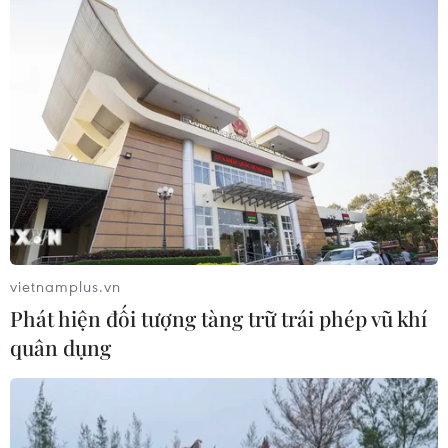
Đà Nẵng chi gần 38 tỷ đồng trang trí
Tết Đinh Mùi 2027
05/08/2026 10:58
Giới thiệu Bộ sách Tuyển tập các tác
phẩm chọn lọc của Tổng Tư lệnh
Fidel Castro Ruz
vietnamplus.vn
05/08/2026 10:10
Phát hiện đối tượng tàng trữ trái phép vũ khí
quân dụng
Đưa tranh AI vào nhóm nguy cơ cần
ngăn chặn để bảo vệ di sản nghề làm
tranh Đông Hồ
05/08/2026 08:38