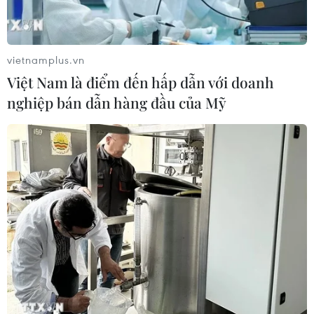
vietnamplus.vn
Việt Nam là điểm đến hấp dẫn với doanh
nghiệp bán dẫn hàng đầu của Mỹ
Miss World Vietnam 2022: Hé lộ hình ảnh
3 vương miện dành cho top 3
12/07/2022 09:25
Chiếc vương miện dành cho tân hoa hậu được chế tác
từ 4.528 viên đá quý thượng hạng, với các kích cỡ và