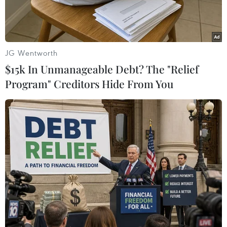
JG Wentworth
$15k In Unmanageable Debt? The "Relief
Program" Creditors Hide From You
Hiện trường vụ xả súng. (Nguồn: abcnews)
Ít nhất 4 người đã thiệt mạng, bao gồm nghi
phạm, và 2 sỹ quan cảnh sát bị thương trong
một vụ xả súng xảy ra ngày 15/5 (theo giờ địa
phương) tại thành phố Farmington thuộc hạt
San Juan, bang New Mexico, Tây Nam nước Mỹ.