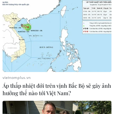
khí tấn công và băng đạn dung lượng lớn, yêu
cầu chủ sở hữu súng cất giữ vũ khí an toàn, yêu
cầu kiểm tra lý lịch người sở hữu súng và chấm
dứt quyền miễn trừ đối với các nhà sản xuất
súng./.
(TTXVN/Vietnam+)
vietnamplus.vn
Áp thấp nhiệt đới trên vịnh Bắc Bộ sẽ gây ảnh
hưởng thế nào tới Việt Nam?