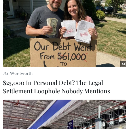
#Farmington
#New Mexico
#Xả súng
#Thương vong
#Nghi phạm
#Bạo lực súng đạn
Mỹ
Theo dõi VietnamPlus
JG Wentworth
$25,000 In Personal Debt? The Legal
Settlement Loophole Nobody Mentions
TIN LIÊN QUAN