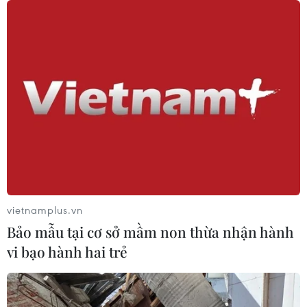
07/08/2026 00:33
Cựu Giám đốc Viện Quốc gia về Dị
ứng của Mỹ bị buộc tội khinh thường
Quốc hội
07/08/2026 00:25
Mexico triển khai hàng nghìn binh sỹ
bảo vệ các vùng trồng bơ trọng điểm
07/08/2026 00:09
vietnamplus.vn
Bảo mẫu tại cơ sở mầm non thừa nhận hành
vi bạo hành hai trẻ
Mỹ: Lãi suất thế chấp tăng lên mức
cao nhất kể từ tháng Bảy năm ngoái
07/08/2026 00:05