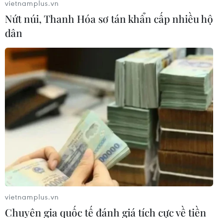
vietnamplus.vn
Nứt núi, Thanh Hóa sơ tán khẩn cấp nhiều hộ
dân
Mỹ: Vụ xả súng ở bang Texas làm 9 người
thiệt mạng, 7 người bị thương
07/05/2023 03:25
Phát biểu họp báo, Giám đốc Sở Cảnh sát thành phố
Allen - ông Brian Harvey, cho biết thủ phạm đã bị cảnh
sát tiêu diệt sau khi đối tượng nã đạn ở bên ngoài trung
tâm mua sắm Allen Premium Outlets.
vietnamplus.vn
Chuyên gia quốc tế đánh giá tích cực về tiền