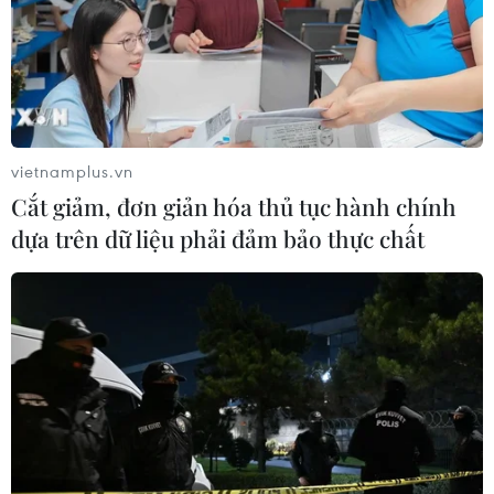
cửa hàng McDonald’s, sau đó hắn tự sát.
vietnamplus.vn
Cắt giảm, đơn giản hóa thủ tục hành chính
dựa trên dữ liệu phải đảm bảo thực chất
Mỹ: Xả súng tại một khu mua sắm, nhiều
nạn nhân bị bắn trúng