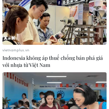
vietnamplus.vn
Indonesia không áp thuế chống bán phá giá
với nhựa từ Việt Nam
Mỹ: Bốn người thiệt mạng sau vụ xả súng
tại bang Georgia
05/05/2023 02:51
Giám đốc Phòng khám nghiệm tử thi Hạt Colquitt, cho
biết nghi phạm đã bắn mẹ ruột và bà ngoại tại 2 căn
nhà liền kề nhau và bắn thêm một phụ nữ làm việc ở