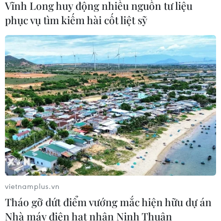
Vĩnh Long huy động nhiều nguồn tư liệu
Cuba cho đối tác
phục vụ tìm kiếm hài cốt liệt sỹ
05/08/2026 02:27
CELAC lần đầu tổ chức đối thoại giữa
các ứng cử viên Tổng Thư ký Liên
hợp quốc
04/08/2026 23:08
Mỹ trục xuất gần 1,5 triệu người nhập
cư trái phép trong 12 tháng
04/08/2026 22:43
vietnamplus.vn
Tháo gỡ dứt điểm vướng mắc hiện hữu dự án
Động đất tại Venezuela: Số người
Nhà máy điện hạt nhân Ninh Thuận