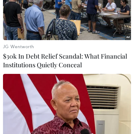
JG Wentworth
$30k In Debt Relief Scandal: What Financial
Institutions Quietly Conceal
Biến thể Omicron hoành hành tại Ấn Độ,
Philippines và Hungary
19/01/2022 11:11
Ấn Độ ghi nhận ngày có số ca mắc COVID-19 mới cao
nhất trong 8 tháng; Philippines phát hiện hiều ca nhiễm
biến thể Omicron, trong khi đó Hungary thông báo số ca
mắc mới theo ngày cao mức kỷ lục.