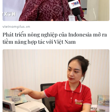
vietnamplus.vn
Phát triển nông nghiệp của Indonesia mở ra
tiềm năng hợp tác với Việt Nam
Mỹ phát hiện thêm các ca nhiễm cúm gia
cầm ở chim hoang dã
19/01/2022 11:34
Hai ca nhiễm cúm gia cầm mới được phát hiện ở hạt