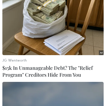
Philippines ghi nhận 2 ca đầu tiên tử vong
do nhiễm biến thể Omicron
19/01/2022 06:58
Trong số các ca nhiễm mới biến thể Omicron tại
Philippines có 332 ca lây nhiễm trong cộng đồng và 160
ca là người Philippines trở về từ nước ngoài.
JG Wentworth
$15k In Unmanageable Debt? The "Relief
Program" Creditors Hide From You