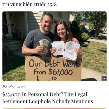
trú vùng biên trước 25/8
#COVID-19
#Chính phủ Mỹ
#Khẩu trang N95
Mỹ
JG Wentworth
$25,000 In Personal Debt? The Legal
Settlement Loophole Nobody Mentions