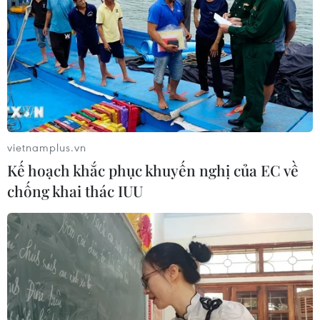
vietnamplus.vn
Kế hoạch khắc phục khuyến nghị của EC về
chống khai thác IUU