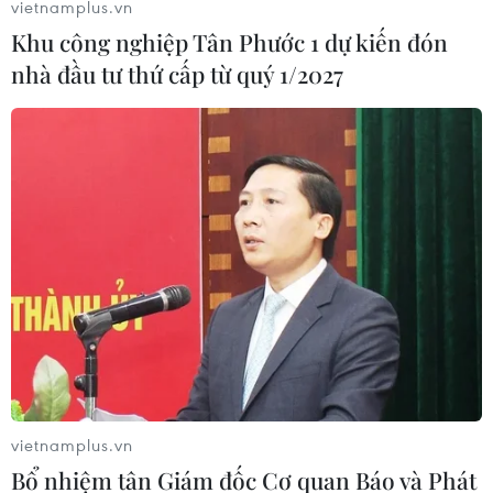
vietnamplus.vn
nghiêm trọng ở trẻ tiêm vaccine
Khu công nghiệp Tân Phước 1 dự kiến đón
19/01/2022 12:00
nhà đầu tư thứ cấp từ quý 1/2027
Đối với trẻ trên 12 tuổi, HSA nhận được báo cáo về 1.170
trường hợp có phản ứng phụ (với 83 trường hợp có
phản ứng nghiêm trọng), chiếm 0,18% trong tổng số
663.000 liều vaccine được tiêm.
vietnamplus.vn
Bổ nhiệm tân Giám đốc Cơ quan Báo và Phát