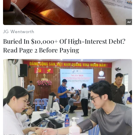
JG Wentworth
Buried In $10,000+ Of High-Interest Debt?
Read Page 2 Before Paying
Người dân xếp hàng chờ xét nghiệm COVID-19 tại New York,
Mỹ, ngày 29/12/2021. (Ảnh: THX/TTXVN)
Ngày 19/1, Nhà Trắng thông báo Chính phủ Mỹ
sẽ xuất 400 triệu khẩu trang N95 sẵn có trong
kho dự trữ chiến lược quốc gia để cung cấp