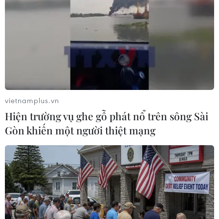
#Hypergrid
#Fermi America
#tổ hợp năng lượng
Mỹ
vietnamplus.vn
Hiện trường vụ ghe gỗ phát nổ trên sông Sài
Gòn khiến một người thiệt mạng
Theo dõi VietnamPlus