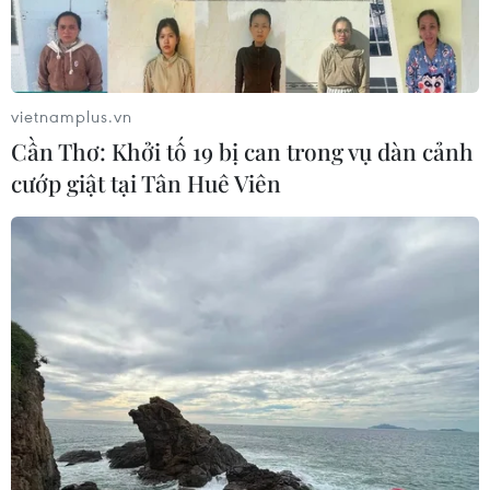
vietnamplus.vn
Cần Thơ: Khởi tố 19 bị can trong vụ dàn cảnh
TIN CÙNG CHUYÊN MỤC
cướp giật tại Tân Huê Viên
Sửa đổi Luật Dầu khí: Phân cấp,
phân quyền nhưng phải kiểm soát
rủi ro
08/08/2026 11:05
Giải quyết khó khăn, vướng mắc
trong lĩnh vực thuế và hải quan
08/08/2026 09:54