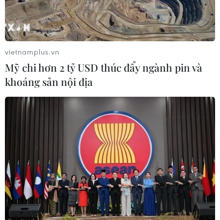
Trong số các khoản tài trợ bị hủy có gần 332 triệu USD
cho dự án tại khu phức hợp lọc dầu Baytown của
ExxonMobil ở Texas, 500 triệu USD cho Heidelberg
Materials tại bang Louisiana...
vietnamplus.vn
Mỹ chi hơn 2 tỷ USD thúc đẩy ngành pin và
khoáng sản nội địa