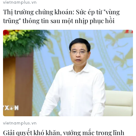
vietnamplus.vn
Thị trường chứng khoán: Sức ép từ "vùng
trũng" thông tin sau một nhịp phục hồi
Mỹ tức tốc giải bài toán năng lượng cho
phát triển trí tuệ nhân tạo
15/02/2025 03:05
Hội đồng ưu thế năng lượng quốc gia Mỹ sẽ điều phối
chính sách năng lượng giữa các cơ quan liên bang,
đồng thời đơn giản hóa quy trình cấp phép, khai thác
và phân phối các nguồn tài nguyên năng lượng.
vietnamplus.vn
Giải quyết khó khăn, vướng mắc trong lĩnh