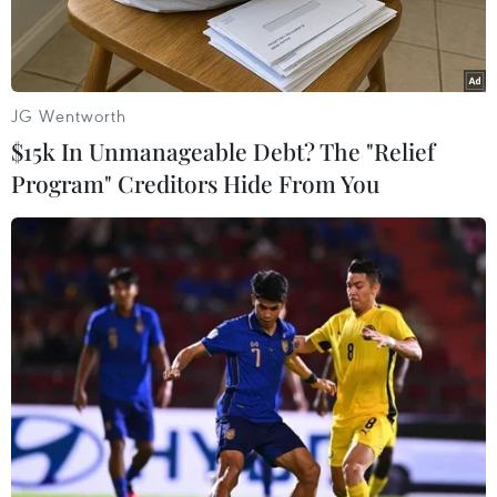
JG Wentworth
$15k In Unmanageable Debt? The "Relief
Program" Creditors Hide From You
Tổ hợp Hypergrid. (Nguồn: Fermi America)
Fermi America, công ty có trụ sở tại Texas do
cựu Bộ trưởng Năng lượng Mỹ Rick Perry đồng