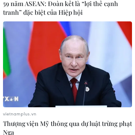
59 năm ASEAN: Đoàn kết là “lợi thế cạnh
tranh” đặc biệt của Hiệp hội
Xem thêm
CƠ QUAN CHỦ QUẢN: THÔNG TẤN XÃ VIỆT NAM
Tổng Biên tập: TRẦN TIẾN DUẨN
Phó Tổng Biên tập: NGUYỄN THỊ TÁM, KHÚC THANH
THỦY
Sở hữu trí tuệ
Quy định sử dụng
vietnamplus.vn
RSS
Hỗ trợ
Thượng viện Mỹ thông qua dự luật trừng phạt
Nga
Ngôn ngữ
TTXVN