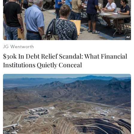
TIN LIÊN QUAN
JG Wentworth
$30k In Debt Relief Scandal: What Financial
Institutions Quietly Conceal
Mỹ hủy tài trợ cho 24 dự án năng lượng
xanh: Động thái gây tranh cãi
31/05/2025 08:26