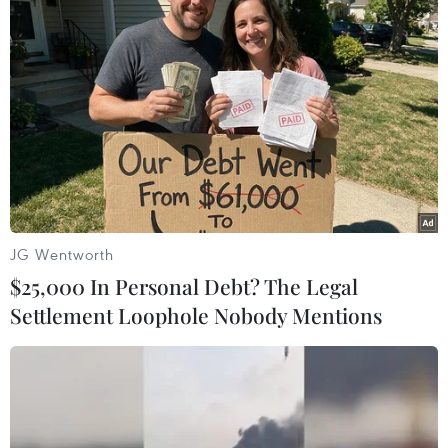
lượng hạt nhân của Mỹ
Tổng thống Mỹ Donald Trump
khẳng định "đang ký những sắc
lệnh hành pháp tuyệt vời" và điều
này sẽ biến Mỹ thành cường quốc
thực sự trong ngành công nghiệp
hạt nhân.
JG Wentworth
(TTXVN/Vietnam+)
$25,000 In Personal Debt? The Legal
Settlement Loophole Nobody Mentions