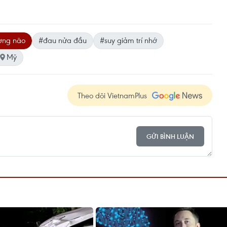
ơng não
#đau nửa đầu
#suy giảm trí nhớ
Mỹ
Theo dõi VietnamPlus
GỬI BÌNH LUẬN