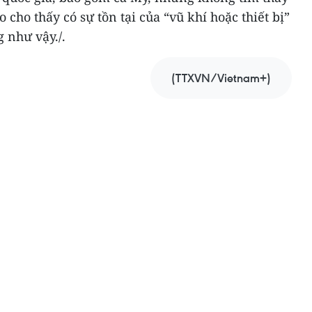
cho thấy có sự tồn tại của “vũ khí hoặc thiết bị”
g như vậy./.
(TTXVN/Vietnam+)