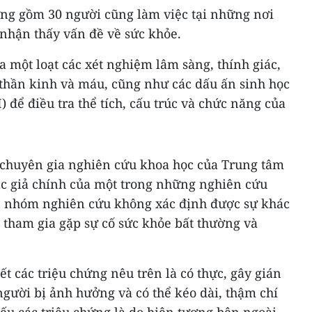
hứng gồm 30 người cũng làm việc tại những nơi
nhận thấy vấn đề về sức khỏe.
 một loạt các xét nghiệm lâm sàng, thính giác,
ý thần kinh và máu, cũng như các dấu ấn sinh học
 để điều tra thể tích, cấu trúc và chức năng của
 chuyên gia nghiên cứu khoa học của Trung tâm
ác giả chính của một trong những nghiên cứu
, nhóm nghiên cứu không xác định được sự khác
 tham gia gặp sự cố sức khỏe bất thường và
t các triệu chứng nêu trên là có thực, gây gián
gười bị ảnh hưởng và có thể kéo dài, thậm chí