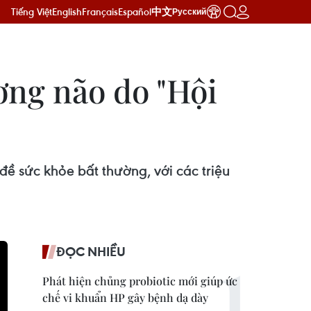
Tiếng Việt
English
Français
Español
中文
Русский
ơng não do "Hội
 sức khỏe bất thường, với các triệu
ĐỌC NHIỀU
Phát hiện chủng probiotic mới giúp ức
chế vi khuẩn HP gây bệnh dạ dày