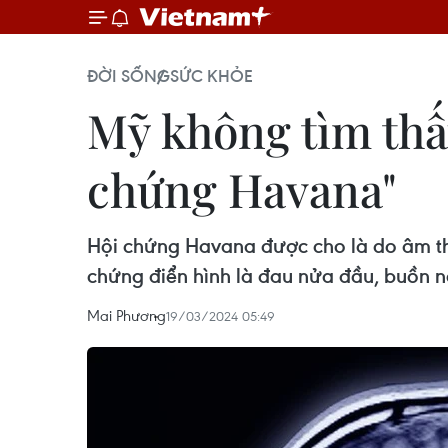
ĐỜI SỐNG
SỨC KHỎE
Mỹ không tìm thấ
chứng Havana"
Hội chứng Havana được cho là do âm th
chứng điển hình là đau nửa đầu, buồn nô
Mai Phương
19/03/2024 05:49