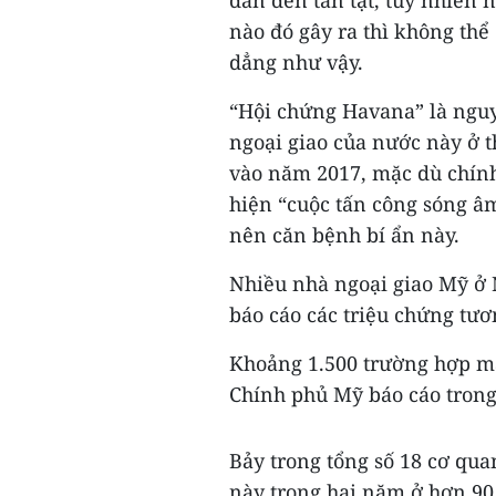
dẫn đến tàn tật, tuy nhiên 
nào đó gây ra thì không thể
dẳng như vậy.
“Hội chứng Havana” là ngu
ngoại giao của nước này ở 
vào năm 2017, mặc dù chính 
hiện “cuộc tấn công sóng â
nên căn bệnh bí ẩn này.
Nhiều nhà ngoại giao Mỹ ở N
báo cáo các triệu chứng tư
Khoảng 1.500 trường hợp m
Chính phủ Mỹ báo cáo trong
Bảy trong tổng số 18 cơ qua
này trong hai năm ở hơn 90