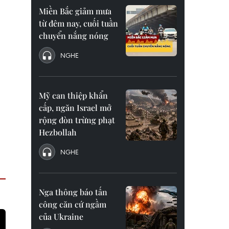
Miền Bắc giảm mưa
từ đêm nay, cuối tuần
chuyển nắng nóng
NGHE
Mỹ can thiệp khẩn
cấp, ngăn Israel mở
rộng đòn trừng phạt
Hezbollah
NGHE
Nga thông báo tấn
công căn cứ ngầm
của Ukraine