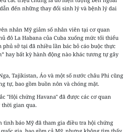
nếu các triệu chứng là do hiện tượng bên ngoài
 dẫn đến những thay đổi sinh lý và bệnh lý dai
yên nhân Mỹ giảm số nhân viên tại cơ quan
thủ đô La Habana của Cuba xuống mức tối thiểu
phủ sở tại đã nhiều lần bác bỏ cáo buộc thực
m” hay bất kỳ hành động nào khác tương tự gây
ga, Tajikistan, Áo và một số nước châu Phi cũng
ơng tự, bao gồm buồn nôn và chóng mặt.
ắc "Hội chứng Havana" đã được các cơ quan
 thời gian qua.
n tình báo Mỹ đã tham gia điều tra hội chứng
 quốc gia, bao gồm cả Mỹ, nhưng không tìm thấy