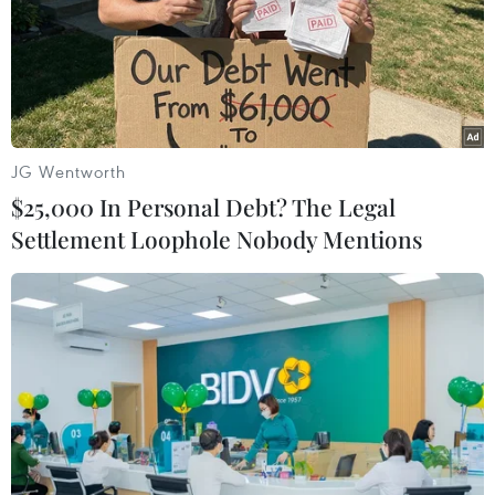
JG Wentworth
$25,000 In Personal Debt? The Legal
Settlement Loophole Nobody Mentions
LHQ kêu gọi ngừng bắn nhân đạo giữa các
phe phái đối địch tại Libya
09/08/2019 06:44
Phái bộ Hỗ trợ của Liên hợp quốc tại Libya (UNSMIL)
"kêu gọi tất cả các bên chấp nhận ngừng bắn nhân
đạo trong dịp lễ Eid al-Adha của người Hồi giáo, bắt
đầu từ ngày 11/8 tới.”