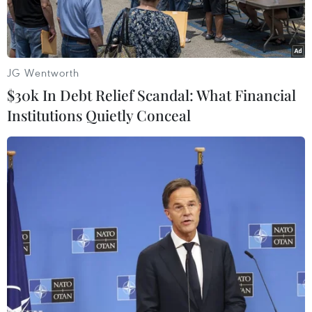
dài.
JG Wentworth
$30k In Debt Relief Scandal: What Financial
Institutions Quietly Conceal
Lực lượng tự xưng Quân đội Quốc gia Libya (LNA) tại Tripoli,
Libya, ngày 26/5/2019. (Ảnh: AFP/TTXVN)
Ngày 11/8, Mỹ, Anh, Pháp, Italy và Các Tiểu
vương quốc Arab Thống nhất (UAE) đã kêu gọi
các bên tham gia xung đột tại Libya ngừng bắn