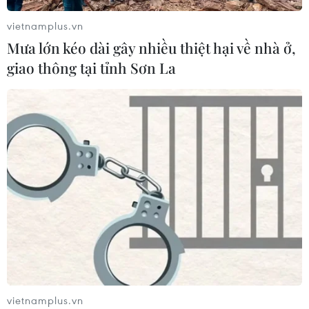
Dịch Ebola: Số ca tử vong ở châu Phi
vietnamplus.vn
tăng lên hơn 1.000 người
Mưa lớn kéo dài gây nhiều thiệt hại về nhà ở,
22/07/2026 22:56
giao thông tại tỉnh Sơn La
Tỷ phú Bill Gates nhấn mạnh tầm
quan trọng của đầu tư vào con người
và công nghệ
22/07/2026 06:02
Xem thêm
vietnamplus.vn