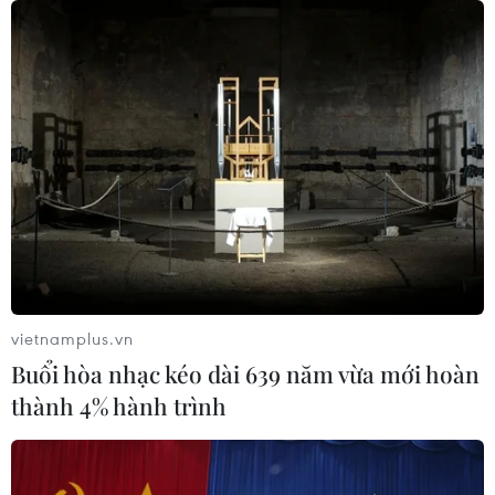
Tổng thống Mỹ: Sự cố cháy tàu ở Ai
Cập có liên quan đến xung đột tại
Trung Đông
30/07/2026 07:38
Cháy lớn chưa rõ nguyên nhân tại
cảng Damietta của Ai Cập
30/07/2026 00:58
Việt Nam-Burundi thúc đẩy hợp tác
vietnamplus.vn
giữa hai Đảng và trên nhiều lĩnh vực
Buổi hòa nhạc kéo dài 639 năm vừa mới hoàn
29/07/2026 11:02
thành 4% hành trình
Phố Main ở Johannesburg: Từ "Wall