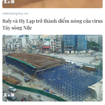
ngày 10 và kết thúc vào 13/8, bao gồm cả một lệnh cấm
không kích vì lý do nhân đạo.
vietnamplus.vn
Italy và Hy Lạp trở thành điểm nóng của virus
Tây sông Nile
Libya: Tướng Haftar nhất trí với thỏa