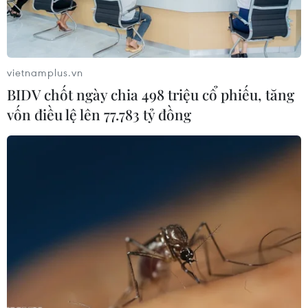
vietnamplus.vn
BIDV chốt ngày chia 498 triệu cổ phiếu, tăng
vốn điều lệ lên 77.783 tỷ đồng
Chính phủ Libya chấp nhận đề xuất
ngừng bắn của Liên hợp quốc
10/08/2019 04:27
Lệnh ngừng bắn nhân lễ Eid al-Adha, sẽ bắt đầu từ