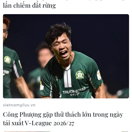
lấn chiếm đất rừng
Liên hợp quốc tuyên bố không sơ tán nhân
viên khỏi Libya
11/08/2019 00:03
Trợ lý của Tổng thư ký cho biết “Liên hợp quốc không có
kế hoạch sơ tán nhân viên khỏi Libya. Trong tương lai, vị
trí của chúng tôi là ở bên cạnh người dân Libya."
vietnamplus.vn
Công Phượng gặp thử thách lớn trong ngày
tái xuất V-League 2026/27