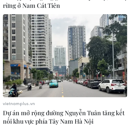
rừng ở Nam Cát Tiên
90 người thiệt mạng trong khủng
hoảng di cư tại Ceuta
02/08/2026 23:08
Giao tranh tại Sudan leo thang, hàng
chục dân thường thương vong
31/07/2026 11:24
WTO: Cơ hội lớn để châu Phi tham
gia sâu hơn vào chuỗi giá trị toàn cầu
vietnamplus.vn
30/07/2026 15:53
Dự án mở rộng đường Nguyễn Tuân tăng kết
nối khu vực phía Tây Nam Hà Nội