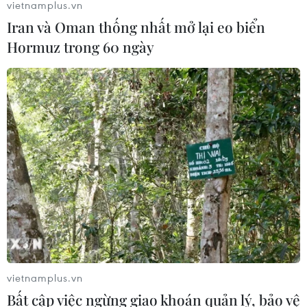
vietnamplus.vn
Iran và Oman thống nhất mở lại eo biển
Nigeria: Hơn 100 người bị bắt cóc ở
Hormuz trong 60 ngày
bang Zamfara
03/08/2026 11:32
Châu Phi tận dụng lợi thế quang điện
cho ngành xe điện
03/08/2026 09:46
Động đất mạnh làm rung chuyển
nhiều khu vực tại Ai Cập
03/08/2026 03:11
vietnamplus.vn
Bất cập việc ngừng giao khoán quản lý, bảo vệ