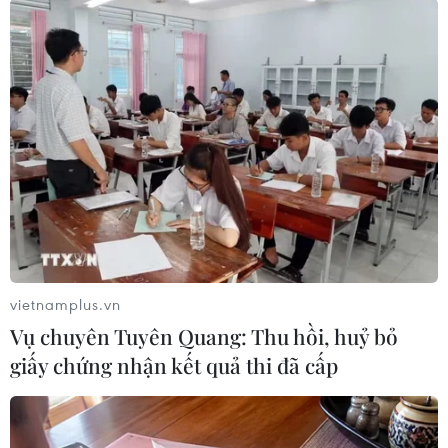
(TTXVN/Vietnam+)
vietnamplus.vn
Vụ chuyên Tuyên Quang: Thu hồi, huỷ bỏ
giấy chứng nhận kết quả thi đã cấp
#Thỏa thuận ngừng bắn
#Libya
#Dầu mỏ
#Vụ nổ
#Tướng Khalifa Haftar
Libya