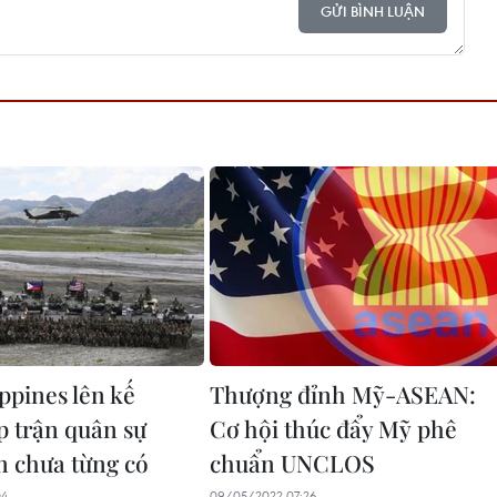
GỬI BÌNH LUẬN
ppines lên kế
Thượng đỉnh Mỹ-ASEAN:
p trận quân sự
Cơ hội thúc đẩy Mỹ phê
n chưa từng có
chuẩn UNCLOS
04
09/05/2022 07:26