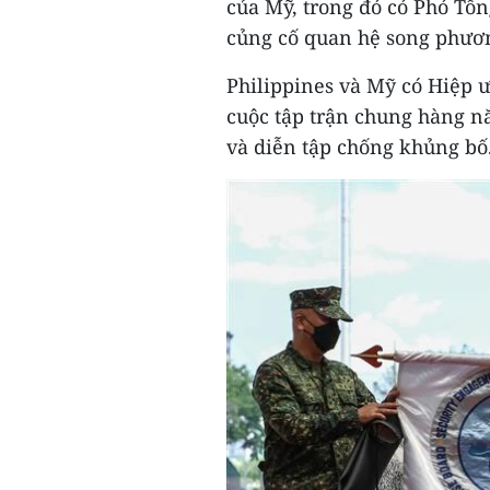
của Mỹ, trong đó có Phó Tổ
củng cố quan hệ song phươ
Philippines và Mỹ có Hiệp ư
cuộc tập trận chung hàng n
và diễn tập chống khủng bố.