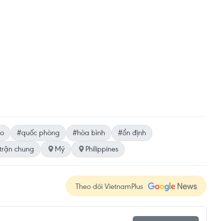
ao
#quốc phòng
#hòa bình
#ổn định
trận chung
Mỹ
Philippines
Theo dõi VietnamPlus