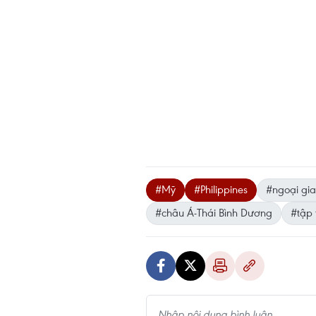
#Mỹ
#Philippines
#ngoại gi
#châu Á-Thái Bình Dương
#tập 