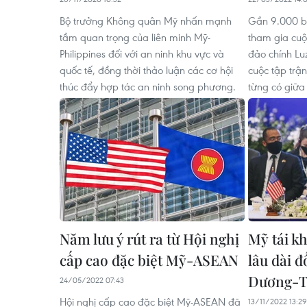
Bộ trưởng Không quân Mỹ nhấn mạnh
Gần 9.000 bi
tầm quan trọng của liên minh Mỹ-
tham gia cuộ
Philippines đối với an ninh khu vực và
đảo chính Lu
quốc tế, đồng thời thảo luận các cơ hội
cuộc tập trậ
thúc đẩy hợp tác an ninh song phương.
từng có giữa
Năm lưu ý rút ra từ Hội nghị
Mỹ tái k
cấp cao đặc biệt Mỹ-ASEAN
lâu dài đ
Dương-T
24/05/2022 07:43
Hội nghị cấp cao đặc biệt Mỹ-ASEAN đã
13/11/2022 13:29