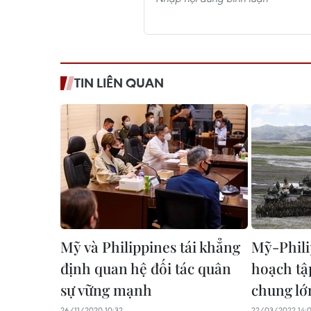
TIN LIÊN QUAN
Mỹ và Philippines tái khẳng
Mỹ-Phili
định quan hệ đối tác quân
hoạch tậ
sự vững mạnh
chung lớ
26/11/2020 10:32
22/03/2022 14: