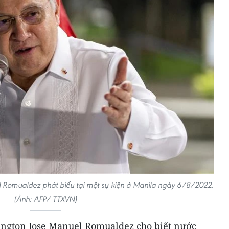
el Romualdez phát biểu tại một sự kiện ở Manila ngày 6/8/2022.
(Ảnh: AFP/ TTXVN)
hington Jose Manuel Romualdez cho biết nước