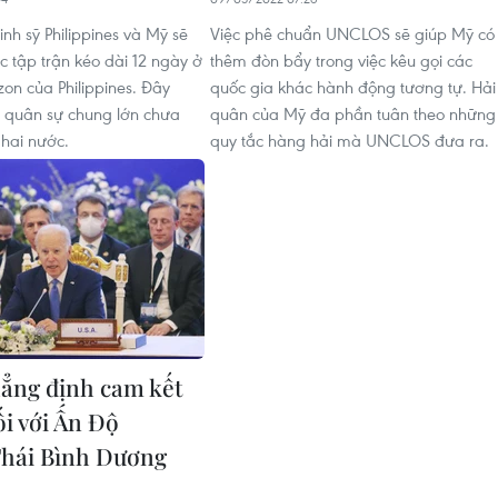
nh sỹ Philippines và Mỹ sẽ
Việc phê chuẩn UNCLOS sẽ giúp Mỹ có
c tập trận kéo dài 12 ngày ở
thêm đòn bẩy trong việc kêu gọi các
zon của Philippines. Đây
quốc gia khác hành động tương tự. Hải
n quân sự chung lớn chưa
quân của Mỹ đa phần tuân theo những
 hai nước.
quy tắc hàng hải mà UNCLOS đưa ra.
hẳng định cam kết
ối với Ấn Độ
hái Bình Dương