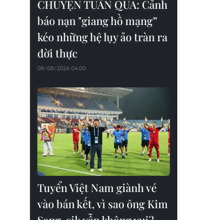
CHUYỆN TUẦN QUA: Cảnh
báo nạn "giang hồ mạng”
kéo những hệ lụy ảo tràn ra
đời thực
08/08/2026 04:00
Tuyển Việt Nam giành vé
vào bán kết, vì sao ông Kim