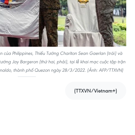
an của Philippines, Thiếu Tướng Charlton Sean Gaerlan (trái) và
tướng Jay Bargeron (thứ hai, phải), tại lễ khai mạc cuộc tập trận
uinaldo, thành phố Quezon ngày 28/3/2022. (Ảnh: AFP/TTXVN)
(TTXVN/Vietnam+)