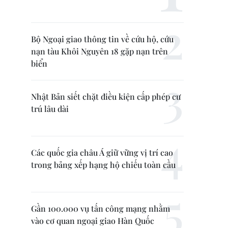
Bộ Ngoại giao thông tin về cứu hộ, cứu
nạn tàu Khôi Nguyên 18 gặp nạn trên
biển
Nhật Bản siết chặt điều kiện cấp phép cư
trú lâu dài
Các quốc gia châu Á giữ vững vị trí cao
trong bảng xếp hạng hộ chiếu toàn cầu
Gần 100.000 vụ tấn công mạng nhằm
vào cơ quan ngoại giao Hàn Quốc