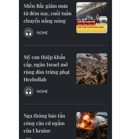
Miền Bắc giảm mưa
từ đêm nay, cuối tuần
chuyển nắng nóng
NGHE
Mỹ can thiệp khẩn
cấp, ngăn Israel mở
rộng đòn trừng phạt
Hezbollah
NGHE
Nga thông báo tấn
công căn cứ ngầm
của Ukraine