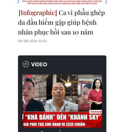
Ca vi phẫu ghép
da đầu hiếm gặp giúp bệnh
nhân phục hồi sau 10 năm
08/08/2026 03:52
VIDEO