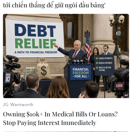
tới chiến thắng để giữ ngôi đầu bảng'
#Myanmar
#Nhật báo
#Tư nhân
#Kiểm duyệt
Áo
Myanmar
JG Wentworth
Theo dõi VietnamPlus
Owning $10k+ In Medical Bills Or Loans?
Stop Paying Interest Immediately