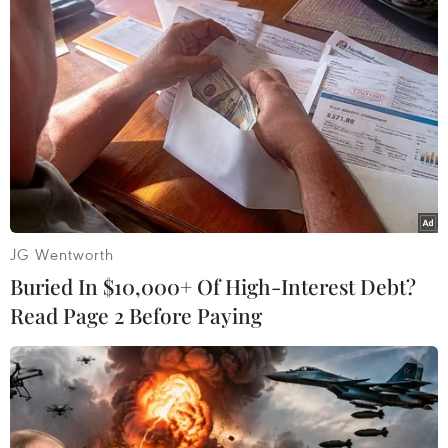
Nam 2026
06/08/2026 10:42
Xã Tây Giang khai mạc Ngày hội văn
hóa Cơ Tu lần thứ 1
06/08/2026 10:38
Thanh Hóa dự kiến bắn pháo hoa vào
JG Wentworth
dịp Quốc khánh 2/9
Buried In $10,000+ Of High-Interest Debt?
06/08/2026 09:58
Read Page 2 Before Paying
Tà áo truyền thống “đan kết” tình
hữu nghị 50 năm Việt Nam-Thái Lan
06/08/2026 07:30