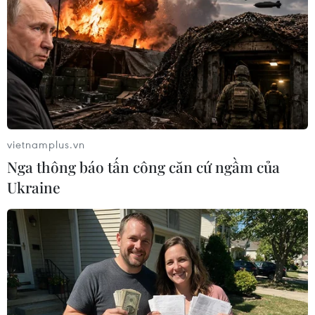
Nâng cấp Quảng Ninh, Bắc Ninh:
Tạo tiền đề phát triển văn hóa du lịch
địa phương
06/08/2026 07:30
vietnamplus.vn
Chủ tịch Quốc hội Thái Lan dự khai
Nga thông báo tấn công căn cứ ngầm của
mạc Triển lãm 50 năm quan hệ ngoại
Ukraine
giao Việt Nam-Thái Lan
06/08/2026 05:48
Hà Nội: 'Đánh thức' di sản văn hóa,
mở đường cho sáng tạo
06/08/2026 04:25