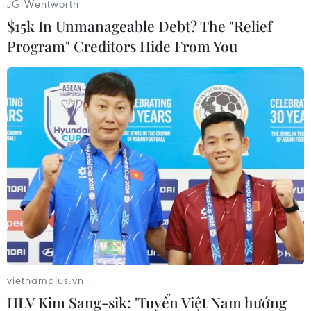
JG Wentworth
$15k In Unmanageable Debt? The "Relief
Program" Creditors Hide From You
Các phóng viên bị tống giam dưới thời chính
quyền quân sự trước đây cũng được trả tự do,
hoạt động kiểm duyệt được nới lỏng và các tờ
tuần báo tư nhân ra đời đã bàn về hàng loạt vấn
đề gai góc, trong khi các tờ nhật báo chính
thống thậm chí đã đưa cả những tin đồn mới
nhất ở Hollywood./.
Linh Vũ (Vietnam+)
vietnamplus.vn
HLV Kim Sang-sik: 'Tuyển Việt Nam hướng