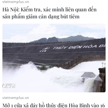
vietnamplus.vn
mang đồng thời hai đột biến gen
Hà Nội: Kiểm tra, xác minh liên quan đến
hiếm gặp
sản phẩm giảm cân dạng bút tiêm
02/08/2026 05:58
Giao chỉ tiêu bao phủ bảo hiểm y tế
toàn quốc đạt 100% vào năm 2030
02/08/2026 04:54
Tạo đột phá từ y tế cơ sở đến phát
triển nguồn nhân lực
02/08/2026 03:25
vietnamplus.vn
Báo động cận thị học đường khi
Mở 1 cửa xả đáy hồ thủy điện Hòa Bình vào 16