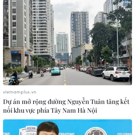
#Thuốc giả
#Thuốc nhái
#Hội thảo quốc tế
#Đại học Dược Hà Nội
vietnamplus.vn
Theo dõi VietnamPlus
Dự án mở rộng đường Nguyễn Tuân tăng kết
nối khu vực phía Tây Nam Hà Nội