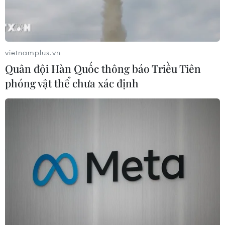
thuốc của Hoa Kỳ tổ chức hội thảo quốc tế
"Thuốc giả: Từ thực tiễn đếnhành động."
Phát biểu tại hội thảo, Thứ trưởng Bộ Y tế Cao
vietnamplus.vn
Minh Quang khẳng định, khi kỹthuật công nghệ
Quân đội Hàn Quốc thông báo Triều Tiên
ngày càng phát triển thì tình trạng thuốc giả,
phóng vật thể chưa xác định
thuốc nhái nhãnhiệu phổ biến ngày càng nhiều.
Ông Quang dẫn chứng, theo Tổ chức Y tế Thế
giới, đã có sự bùng nổ thuốc giả trênphạm vi
toàn cầu và thuốc giả chiếm tới 10% thị trường
dược phẩm thế giới. Đặc biệt, hiện nay nhiều
loại thuốc chống sốt rét trên thế giới bị làm giả
khá nhiều. Thuốc chống bệnh sốt rét bị làm giả
nhiều nhất và đang xuất hiện ở nhiều nước
thuộc khu vực châu Á.