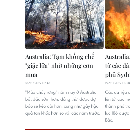
Australia: Tạm khống chế
Australia
"giặc lửa" nhờ những cơn
từ các đ
mưa
phủ Syd
18/11/2019 07:43
19/11/2019 02:3
"Mùa cháy rừng" năm nay ở Australia
Các dữ liệu 
bắt đầu sớm hơn, đồng thời được dự
lên tới các m
báo sẽ kéo dài hơn, cũng như gây hậu
thành phố tr
quả tàn khốc hơn so với các năm trước.
lục 186 được 
Bắc.