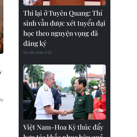
Thi lại ở Tuyên Quang: Thí
sinh vẫn được xét tuyển đại
học theo nguyện vọng đã
đăng ký
05/08/2026 11:02
n
y
ày
Việt Nam-Hoa Kỳ thúc đẩy