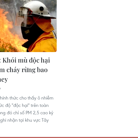
: Khói mù độc hại
ám cháy rừng bao
ney
4
chính thức cho thấy ô nhiễm
ức độ "độc hại" trên toàn
ong đó chỉ số PM 2,5 cao kỷ
ghi nhận tại khu vực Tây