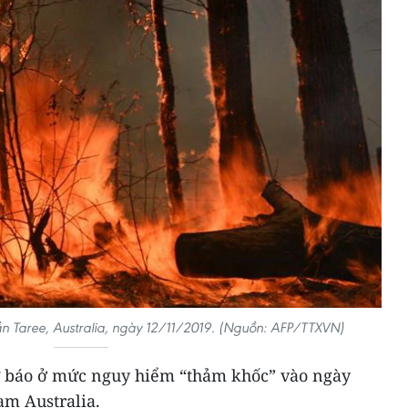
n Taree, Australia, ngày 12/11/2019. (Nguồn: AFP/TTXVN)
 báo ở mức nguy hiểm “thảm khốc” vào ngày
am Australia.