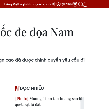
Tiếng Việt
English
Français
Español
中文
Русский
hốc đe dọa Nam
ạn cao đã được chính quyền yêu cầu đi
ĐỌC NHIỀU
Mường Than tan hoang sau lũ
quét, sạt lở đất