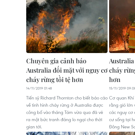
Chuyên gia cảnh báo
Australia
Australia đối mặt với nguy cơ
cháy rừn
cháy rừng tồi tệ hơn
hơn
14/11/2019 01:48
15/11/2019 09:0
Tiến sỹ Richard Thornton cho biết báo cáo
Cơ quan Khí 
về tình hình cháy rừng ở Australia được
rằng gió lớn
công bố vào tháng Tám vừa qua đã vẽ
các nguy cơ 
ra một bức tranh đáng lo ngại cho thời
cư sống tại 
gian tới.
Đông New So