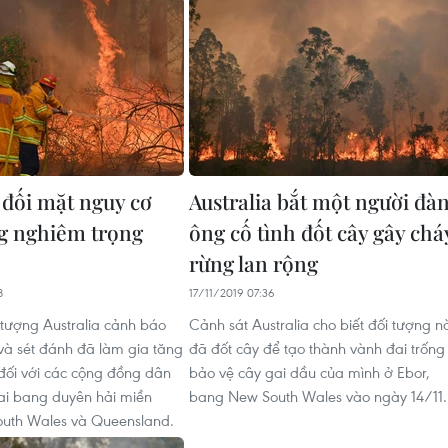
 đối mặt nguy cơ
Australia bắt một người đà
g nghiêm trọng
ông cố tình đốt cây gây chá
rừng lan rộng
8
17/11/2019 07:36
tượng Australia cảnh báo
Cảnh sát Australia cho biết đối tượng n
 và sét đánh đã làm gia tăng
đã đốt cây để tạo thành vành đai trống
đối với các cộng đồng dân
bảo vệ cây gai dầu của mình ở Ebor,
hai bang duyên hải miền
bang New South Wales vào ngày 14/11.
uth Wales và Queensland.