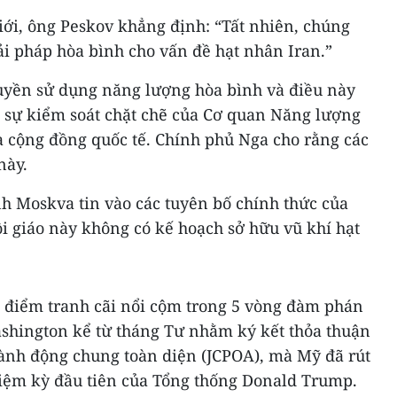
iới, ông Peskov khẳng định: “Tất nhiên, chúng
ải pháp hòa bình cho vấn đề hạt nhân Iran.”
quyền sử dụng năng lượng hòa bình và điều này
i sự kiểm soát chặt chẽ của Cơ quan Năng lượng
à cộng đồng quốc tế. Chính phủ Nga cho rằng các
này.
 Moskva tin vào các tuyên bố chính thức của
i giáo này không có kế hoạch sở hữu vũ khí hạt
à điểm tranh cãi nổi cộm trong 5 vòng đàm phán
ashington kể từ tháng Tư nhằm ký kết thỏa thuận
ành động chung toàn diện (JCPOA), mà Mỹ đã rút
iệm kỳ đầu tiên của Tổng thống Donald Trump.