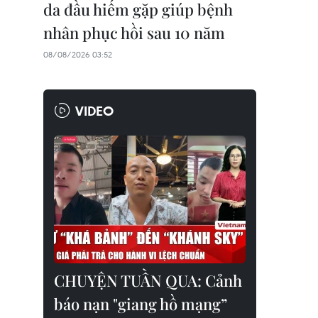
da đầu hiếm gặp giúp bệnh
nhân phục hồi sau 10 năm
08/08/2026 03:52
VIDEO
CHUYỆN TUẦN QUA: Cảnh
báo nạn "giang hồ mạng”