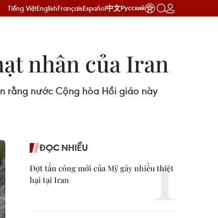
Tiếng Việt
English
Français
Español
中文
Русский
hạt nhân của Iran
an rằng nước Cộng hòa Hồi giáo này
ĐỌC NHIỀU
Đợt tấn công mới của Mỹ gây nhiều thiệt
hại tại Iran