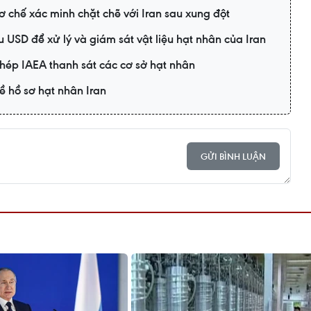
 chế xác minh chặt chẽ với Iran sau xung đột
u USD để xử lý và giám sát vật liệu hạt nhân của Iran
phép IAEA thanh sát các cơ sở hạt nhân
ề hồ sơ hạt nhân Iran
GỬI BÌNH LUẬN