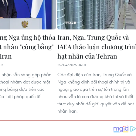
ng Nga ủng hộ thỏa
Iran, Nga, Trung Quốc và
t nhân "công bằng"
IAEA thảo luận chương trì
Iran
hạt nhân của Tehran
07
25/04/2025 04:01
c nhận sẵn sàng góp phần
Các đại diện của Iran, Trung Quốc và
 thoại nhằm đạt được một
Nga khẳng định đối thoại chính trị và
ông bằng dựa trên các
ngoại giao dựa trên sự tôn trọng lẫn
ủa luật pháp quốc tế.
nhau vẫn là con đường khả thi và thiết
thực duy nhất để giải quyết vấn đề hạt
nhân Iran.