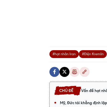
#hạt nhân Iran
#Điện Kremlin
Vấn đề hạt nhâ
Mỹ, Đức tái khẳng định lập