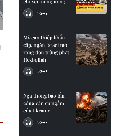
chuyển nắng nóng
NGHE
Mỹ can thiệp khẩn
cấp, ngăn Israel mở
nh
rộng đòn trừng phạt
Hezbollah
NGHE
Nga thông báo tấn
công căn cứ ngầm
của Ukraine
NGHE