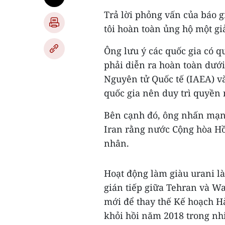
Trả lời phỏng vấn của báo g
tôi hoàn toàn ủng hộ một gi
Ông lưu ý các quốc gia có 
phải diễn ra hoàn toàn dướ
Nguyên tử Quốc tế (IAEA) v
quốc gia nên duy trì quyền 
Bên cạnh đó, ông nhấn mạnh
Iran rằng nước Cộng hòa Hồ
nhân.
Hoạt động làm giàu urani l
gián tiếp giữa Tehran và W
mới để thay thế Kế hoạch H
khỏi hồi năm 2018 trong nh