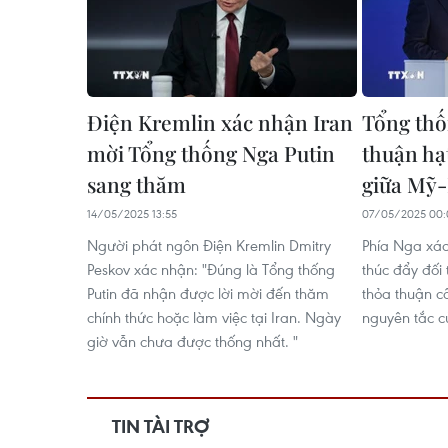
Điện Kremlin xác nhận Iran
Tổng thố
mời Tổng thống Nga Putin
thuận hạ
sang thăm
giữa Mỹ-
14/05/2025 13:55
07/05/2025 00:
Người phát ngôn Điện Kremlin Dmitry
Phía Nga xá
Peskov xác nhận: "Đúng là Tổng thống
thúc đẩy đối
Putin đã nhận được lời mời đến thăm
thỏa thuận c
chính thức hoặc làm việc tại Iran. Ngày
nguyên tắc c
giờ vẫn chưa được thống nhất. "