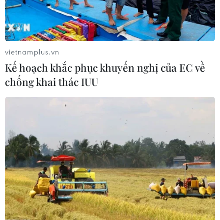
13/01/2024 13:02
Ngày 12/1, Chính phủ Italy từ chối tham gia hành động
quân sự của Washington và London chống lại phong
trào Houthi ở Yemen bởi nước này muốn theo đuổi chính
vietnamplus.vn
sách “giữ bình tĩnh” ở Biển Đỏ.
Kế hoạch khắc phục khuyến nghị của EC về
chống khai thác IUU