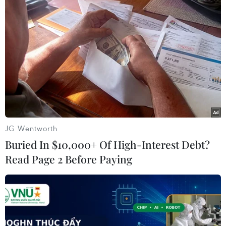
(TTXVN/Vietnam+)
#Trung Đông
#Yemen
#Houthi
#Ngoại trưởng Nga Sergei Lavrov
#Hossein Amirabdollahian
#Iran
#tấn công Houthi
Anh
Iran
Mỹ
Nga
Yemen
JG Wentworth
Buried In $10,000+ Of High-Interest Debt?
Read Page 2 Before Paying
Theo dõi VietnamPlus
CĂNG THẲNG TẠI BIỂN ĐỎ