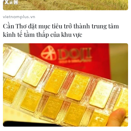
Quân đội Mỹ tiến hành vụ không kích mới
vietnamplus.vn
tấn công lực lượng Houthi tại Yemen
Cần Thơ đặt mục tiêu trở thành trung tâm
13/01/2024 02:43
kinh tế tầm thấp của khu vực
Quân đội Mỹ đã thực hiện một cuộc tấn công mới nhằm
vào lực lượng Houthi, một ngày sau khi phát động đợt
tấn công vào 28 địa điểm ở Yemen, nhằm làm suy giảm
khả năng tấn công của phong trào này.
TIN CÙNG CHUYÊN MỤC
Xung đột Hamas-Israel: Ai Cập kêu
gọi các bên tuân thủ kế hoạch hòa
bình Gaza
10/08/2026 04:22