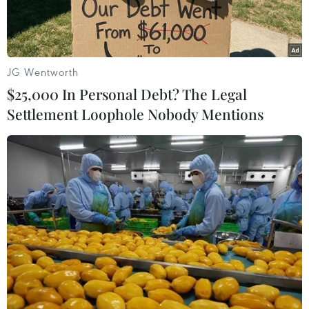
JG Wentworth
$25,000 In Personal Debt? The Legal
Settlement Loophole Nobody Mentions
Ngoại trưởng Iran Hossein Amir-Abdollahian (trái) và Ngoại
trưởng Nga Sergei Lavrov trong cuộc gặp ở Cape Town, Nam
Phi ngày 2/6/2023. (Ảnh: AFP/TTXVN)
Ngày 15/1, Bộ Ngoại giao Nga cho biết Ngoại
trưởng Nga Sergei Lavrov đã điện đàm với