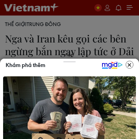
THẾ GIỚI
TRUNG ĐÔNG
Nga và Iran kêu gọi các bên
ngừng bắn ngay lập tức ở Dải
Gaza
Khám phá thêm
Nguyễn Hằng
15/01/2024 23:23
Ngoại trưởng Nga Sergei Lavrov và người đồng
cấp Iran Hossein Amirabdollahian lên án mạnh mẽ
các cuộc tấn công trên lãnh thổ Yemen do nhóm
quốc gia mà Mỹ và Anh dẫn đầu thực hiện.