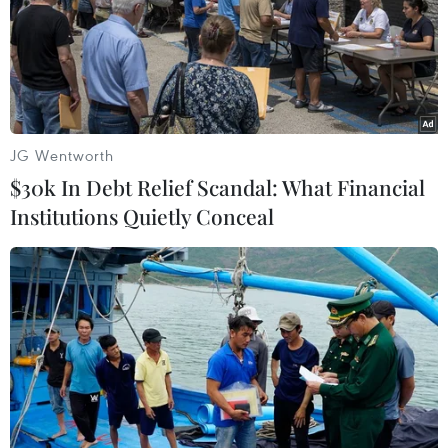
TIN LIÊN QUAN
JG Wentworth
$30k In Debt Relief Scandal: What Financial
Institutions Quietly Conceal
Chính phủ Italy không tham gia hoạt động
quân sự chống Houthi