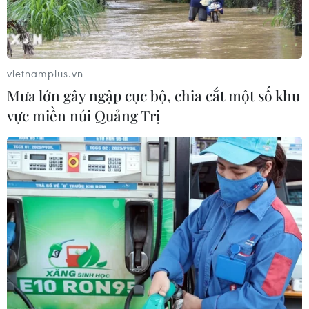
tài chính khi vay trực tuyến
12/12/2018 06:53
Cục Cạnh tranh và Bảo vệ người tiêu dùng đưa ra
khuyến cáo người tiêu dùng cần thận trọng khi thực hiện
vietnamplus.vn
các giao dịch vay tiền trực tuyến.
Mưa lớn gây ngập cục bộ, chia cắt một số khu
vực miền núi Quảng Trị