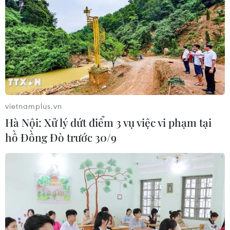
vietnamplus.vn
Hà Nội: Xử lý dứt điểm 3 vụ việc vi phạm tại
hồ Đồng Đò trước 30/9
Việt Nam sắp trở thành trung tâm công
nghệ tài chính ở Đông Nam Á?
07/11/2018 12:14
Việt Nam - nền kinh tế được xem là phát triển nhanh