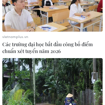
nhất Đông Nam Á - có triển vọng trở thành trung tâm
trong lĩnh vực công nghệ tài chính (Fintech) tại khu vực. ​
vietnamplus.vn
Các trường đại học bắt đầu công bố điểm
chuẩn xét tuyển năm 2026
Người tiêu dùng nên cân nhắc khả năng