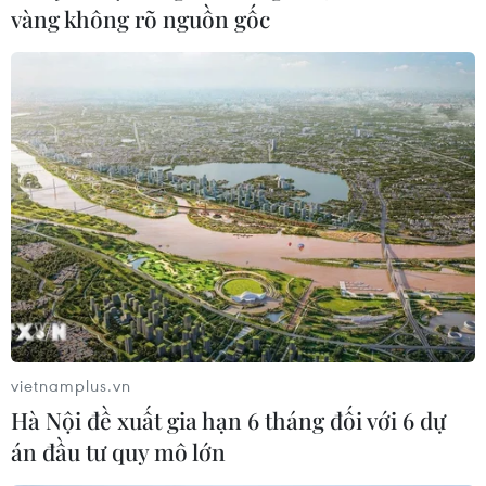
quyền lợi hợp pháp của người dân, đảm bảo an
vàng không rõ nguồn gốc
ninh tài chính, tiền tệ quốc gia./.
(Vietnam+)
vietnamplus.vn
Hà Nội đề xuất gia hạn 6 tháng đối với 6 dự
án đầu tư quy mô lớn
#Cho vay ngang hàng
#P2P Lending
#Tiềm ẩn rủi ro