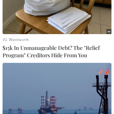
Trước những rủi ro tiềm ẩn khi tham gia các
nền tảng P2P Lending như đề cập ở trên, Ngân
hàng Nhà nước khuyến cáo người dân, doanh
nghiệp nên tìm hiểu kỹ thông tin, thận trọng
khi tham gia các nền tảng P2P Lending, Ngân
hàng Nhà nước cũng khuyến khích người dân,
JG Wentworth
doanh nghiệp tiếp cận vốn qua kênh tín dụng
$15k In Unmanageable Debt? The "Relief
ngân hàng.
Program" Creditors Hide From You
Với vai trò là cơ quan quản lý nhà nước về hoạt
động tiền tệ - ngân hàng, thời gian qua, Ngân
hàng Nhà nước đã ban hành các văn bản quy
phạm pháp luật, yêu cầu các tổ chức tín dụng,
chi nhánh ngân hàng nước ngoài công bố công
khai, minh bạch quy trình, tiêu chuẩn chất
lượng, thủ tục cung cấp sản phẩm, dịch vụ, biểu
phí, lãi suất, tăng cường cải cách thủ tục hành