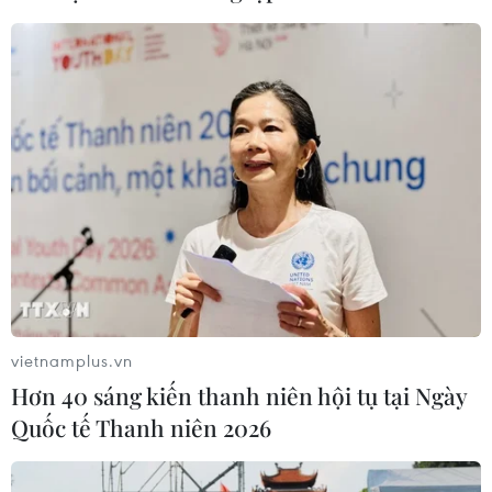
NAPAS, BIDV và Weixin Pay mở rộng
thanh toán QR Việt Nam-Trung
Quốc
06/08/2026 07:34
Làn sóng tấn công mạng nhằm vào
các quỹ đầu cơ lớn của Mỹ
06/08/2026 06:47
vietnamplus.vn
Hơn 40 sáng kiến thanh niên hội tụ tại Ngày
Đồng USD trước bước ngoặt do đồng
Quốc tế Thanh niên 2026
yen mạnh lên và số liệu việc làm Mỹ
06/08/2026 05:14