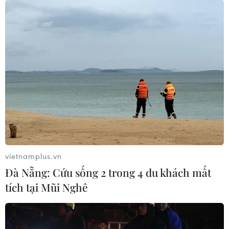
#Không trả được nợ
#Hệ lụy
#Thông tin thiếu chính xác
#Lãi suất phi thực tế
#Tin tức
#Thời sự
#VietnamPlus
#Plus
Theo dõi VietnamPlus
vietnamplus.vn
Đà Nẵng: Cứu sống 2 trong 4 du khách mất
TIN LIÊN QUAN
tích tại Mũi Nghê