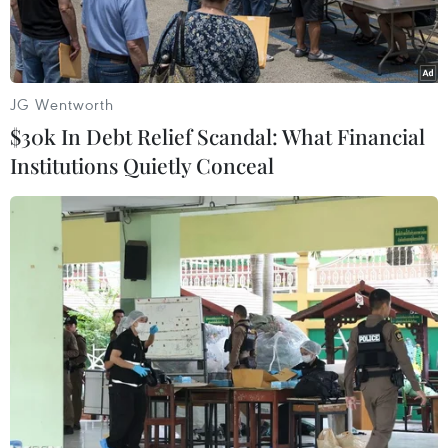
JG Wentworth
$30k In Debt Relief Scandal: What Financial
Institutions Quietly Conceal
Ảnh minh họa. (Ảnh: T.H/Vietnam+)
Trước những rủi ro tiềm ẩn khi tham gia các
nền tảng của dịch vụ cho vay ngang hàng (P2P
Lending), ngày 24/12, Ngân hàng Nhà nước