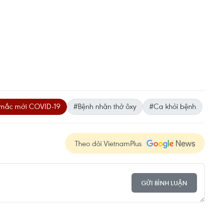
mắc mới COVID-19
#Bệnh nhân thở ôxy
#Ca khỏi bệnh
Theo dõi VietnamPlus
GỬI BÌNH LUẬN