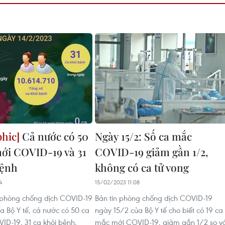
Cả nước có 50
Ngày 15/2: Số ca mắc
ới COVID-19 và 31
COVID-19 giảm gần 1/2,
bệnh
không có ca tử vong
4
15/02/2023 11:08
 phòng chống dịch COVID-19
Bản tin phòng chống dịch COVID-19
a Bộ Y tế, cả nước có 50 ca
ngày 15/2 của Bộ Y tế cho biết có 19 ca
D-19, 31 ca khỏi bệnh,
mắc mới COVID-19, giảm gần 1/2 so vớ