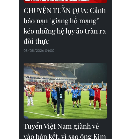
CHUYỆN TUẦN QUA: Cảnh
báo nạn "giang hồ mạng”
kéo những hệ lụy ảo tràn ra
đời thực
08/08/2026 04:00
Tuyển Việt Nam giành vé
vào bán kết, vì sao ông Kim