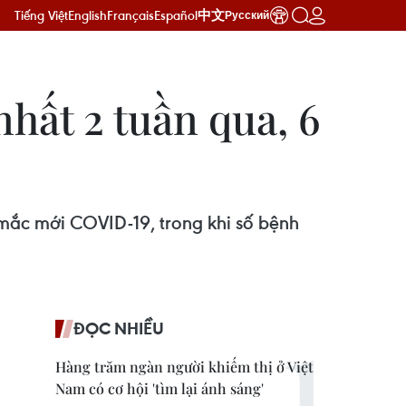
Tiếng Việt
English
Français
Español
中文
Русский
hất 2 tuần qua, 6
 mắc mới COVID-19, trong khi số bệnh
ĐỌC NHIỀU
Hàng trăm ngàn người khiếm thị ở Việt
Nam có cơ hội 'tìm lại ánh sáng'