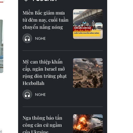
Miền Bắc giảm mưa
từ đêm nay, cuối tuần
chuyển nắng nóng
NGHE
Mỹ can thiệp khẩn
cấp, ngăn Israel mở
rộng đòn trừng phạt
Hezbollah
NGHE
Nga thông báo tấn
công căn cứ ngầm
i
của Ukraine