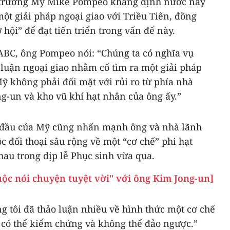
i trưởng Mỹ Mike Pompeo khẳng định nước này
một giải pháp ngoại giao với Triều Tiên, đồng
ơ hội” để đạt tiến triển trong vấn đế này.
 ABC, ông Pompeo nói: “Chúng ta có nghĩa vụ
 luận ngoại giao nhằm cố tìm ra một giải pháp
ỹ không phải đối mặt với rủi ro từ phía nhà
g-un và kho vũ khí hạt nhân của ông ấy.”
 đầu của Mỹ cũng nhấn mạnh ông và nhà lãnh
c đối thoại sâu rộng về một “cơ chế” phi hạt
au trong dịp lễ Phục sinh vừa qua.
ộc nói chuyện tuyệt vời" với ông Kim Jong-un]
 tôi đã thảo luận nhiều về hình thức một cơ chế
, có thể kiểm chứng và không thể đảo ngược.”