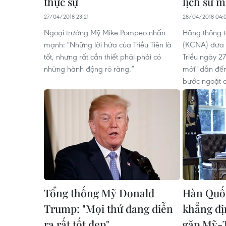
thực sự
lịch sử m
27/04/2018 23:21
28/04/2018 04:
Ngoại trưởng Mỹ Mike Pompeo nhấn
Hãng thông t
mạnh: "Những lời hứa của Triều Tiên là
(KCNA) đưa t
tốt, nhưng rất cần thiết phải phải có
Triều ngày 27
những hành động rõ ràng.”
mới" dẫn đến
bước ngoặt c
Tổng thống Mỹ Donald
Hàn Quố
Trump: "Mọi thứ đang diễn
khẳng đị
ra rất tốt đẹp"
gặp Mỹ-T