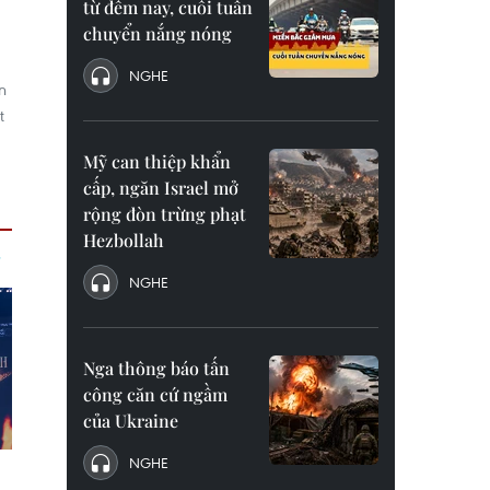
từ đêm nay, cuối tuần
chuyển nắng nóng
NGHE
n
t
g
Mỹ can thiệp khẩn
cấp, ngăn Israel mở
rộng đòn trừng phạt
Hezbollah
NGHE
Nga thông báo tấn
công căn cứ ngầm
của Ukraine
NGHE