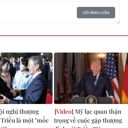
GỬI BÌNH LUẬN
i nghị thượng
Mỹ lạc quan thận
 Triều là một "mốc
trọng về cuộc gặp thượng