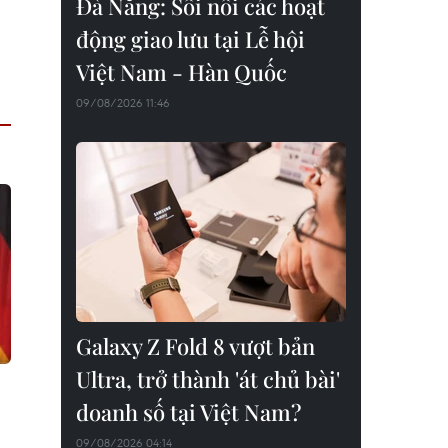
Đà Nẵng: Sôi nổi các hoạt
động giao lưu tại Lễ hội
Việt Nam - Hàn Quốc
09/08/2026 11:46
Galaxy Z Fold 8 vượt bản
Ultra, trở thành 'át chủ bài'
doanh số tại Việt Nam?
09/08/2026 04:14