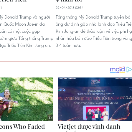
31
29/04/2018 02:34
Mỹ Donald Trump và người
Tổng thống Mỹ Donald Trump tuyên bố
n Quốc Moon Jae-in đã
ông dự định gặp nhà lãnh đạo Triều Tiê
g cần có một cuộc gặp
Kim Jong-un để thảo luận về việc phi hạ
 sớm giữa Tổng thống Trump
nhân hóa bán đảo Triều Tiên trong vòn
đạo Triều Tiên Kim Jong-un.
3-4 tuần nữa.