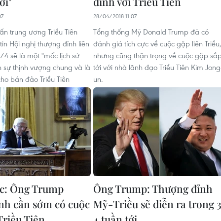
ới"
đỉnh với Triều Tiên
07
28/04/2018 11:07
ấn trung ương Triều Tiên
Tổng thống Mỹ Donald Trump đã có
in Hội nghị thượng đỉnh liên
đánh giá tích cực về cuộc gặp liên Triều
/4 sẽ là một "mốc lịch sử
nhưng cũng thận trọng về cuộc gặp sắ
 sự thịnh vượng chung và là
tới với nhà lãnh đạo Triều Tiên Kim Jong
ho bán đảo Triều Tiên
un.
c: Ông Trump
Ông Trump: Thượng đỉnh
nh cần sớm có cuộc
Mỹ-Triều sẽ diễn ra trong 
riều Tiên
4 tuần tới