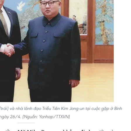
ái) và nhà lãnh đạo Triều Tiên Kim Jong-un tại cuộc gặp ở Bình
ngày 26/4. (Nguồn: Yonhap/TTXVN)