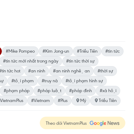
#Mike Pompeo
#Kim Jong-un
#Triều Tiên
#tin tức
#tin tức mới nhất trong ngày
#tin tức thời sự
#tin tức hot
#an ninh
#an ninh nghệ an
#thời sự
sự
#tội phạm
#truy nã
#tội phạm hình sự
#phạm pháp
#pháp luật
#pháp đình
#xã hội
VietnamPlus
#Vietnam
#Plus
Mỹ
Triều Tiên
Theo dõi VietnamPlus