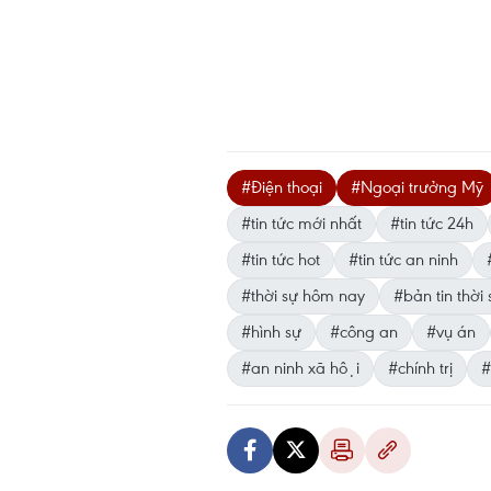
#Điện thoại
#Ngoại trưởng Mỹ
#tin tức mới nhất
#tin tức 24h
#tin tức hot
#tin tức an ninh
#thời sự hôm nay
#bản tin thời 
#hình sự
#công an
#vụ án
#an ninh xã hội
#chính trị
#