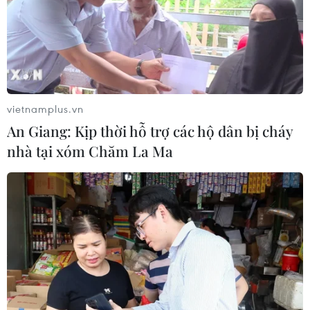
Nelson Mandela
19/07/2026 07:17
Già làng K’Ngul hết lòng gìn giữ,
phát huy di sản văn hóa dân tộc
vietnamplus.vn
18/07/2026 08:05
An Giang: Kịp thời hỗ trợ các hộ dân bị cháy
nhà tại xóm Chăm La Ma
Xem thêm
CƠ QUAN CHỦ QUẢN: THÔNG TẤN XÃ VIỆT NAM