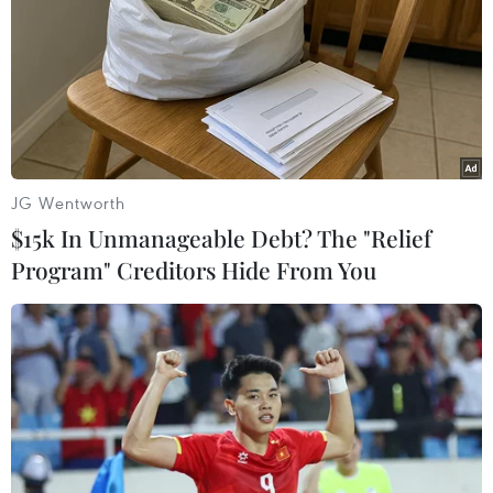
TIN LIÊN QUAN
JG Wentworth
$15k In Unmanageable Debt? The "Relief
Program" Creditors Hide From You
George Clooney không phải là hình mẫu
người chồng lý tưởng?
30/09/2014 10:15