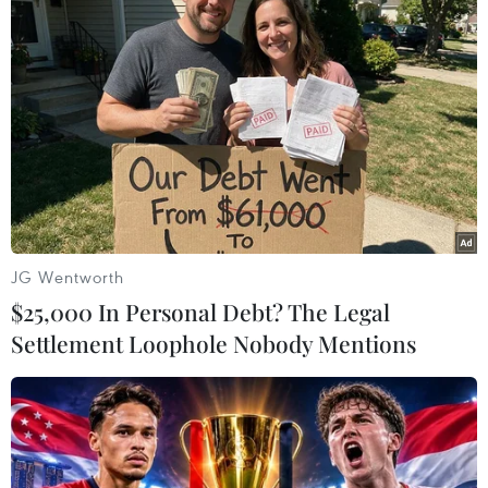
Cô từng được đề cử Oscar với các bộ phim
"
Bridget Jones's Diary
", "
Chicago
" và chiến thắng
tại hạng mục Nữ diễn viên phụ xuất sắc với
"
Cold Mountain
"./.
(Vietnam+)
JG Wentworth
$25,000 In Personal Debt? The Legal
Settlement Loophole Nobody Mentions