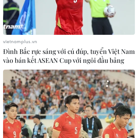
Khác với những người phụ nữ từng đi qua cuộc đời
George Clooney, Amal Alamuddin được coi là có tri
thức nhất, bởi cô là một luật sư về nhân quyền hàng
đầu thế giới.
vietnamplus.vn
Đình Bắc rực sáng với cú đúp, tuyển Việt Nam
vào bán kết ASEAN Cup với ngôi đầu bảng