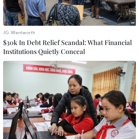
JG Wentworth
$30k In Debt Relief Scandal: What Financial
Institutions Quietly Conceal
Renee Zellweger tại sự kiện của Elle hôm 20/10 (Nguồn:
IBTimes)