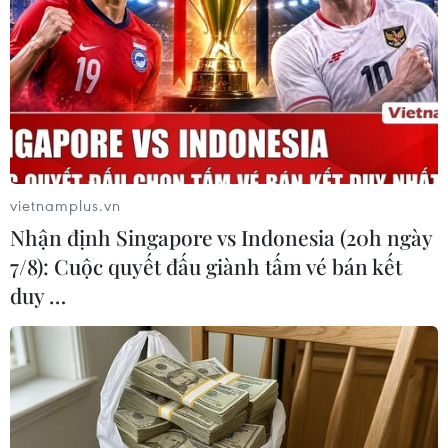
#Renee Zellweger
#Nữ diễn viên
#Minh tinh Hollywood
#Bridget Jones's Diary
#Cold Mountain
#Tiểu thư Jones
vietnamplus.vn
#Phẫu thuật thẩm mỹ
Mỹ
Nhận định Singapore vs Indonesia (20h ngày
7/8): Cuộc quyết đấu giành tấm vé bán kết
duy …
Theo dõi VietnamPlus