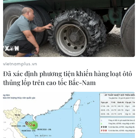
thổi sức sống mới cho nghệ thuật tò
he truyền thống
07/08/2026 03:19
Công an Lào Cai kịp thời cứu nạn, hỗ
trợ người dân trong tình huống khẩn
cấp
vietnamplus.vn
05/08/2026 10:10
Đã xác định phương tiện khiến hàng loạt ôtô
thủng lốp trên cao tốc Bắc-Nam
“Tỏa sáng Nghị lực Việt” 2026 đồng
hành cùng thanh niên khuyết tật
04/08/2026 11:14
“Tổ trưởng” ở vùng biên vừa giỏi giữ