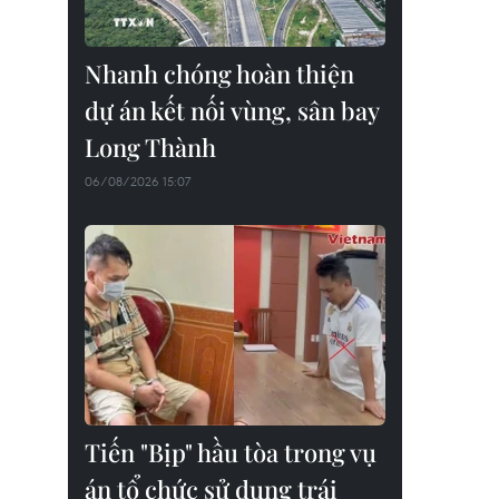
Nhanh chóng hoàn thiện
dự án kết nối vùng, sân bay
Long Thành
06/08/2026 15:07
Tiến "Bịp" hầu tòa trong vụ
án tổ chức sử dụng trái