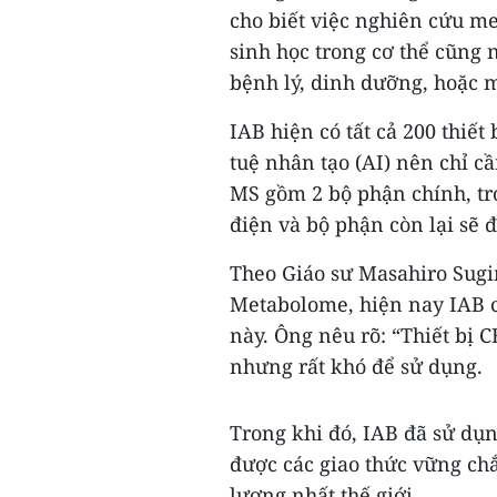
cho biết việc nghiên cứu me
sinh học trong cơ thể cũng 
bệnh lý, dinh dưỡng, hoặc 
IAB hiện có tất cả 200 thiế
tuệ nhân tạo (AI) nên chỉ c
MS gồm 2 bộ phận chính, tr
điện và bộ phận còn lại sẽ 
Theo Giáo sư Masahiro Sug
Metabolome, hiện nay IAB có
này. Ông nêu rõ: “Thiết bị C
nhưng rất khó để sử dụng.
Trong khi đó, IAB đã sử dụ
được các giao thức vững ch
lượng nhất thế giới.