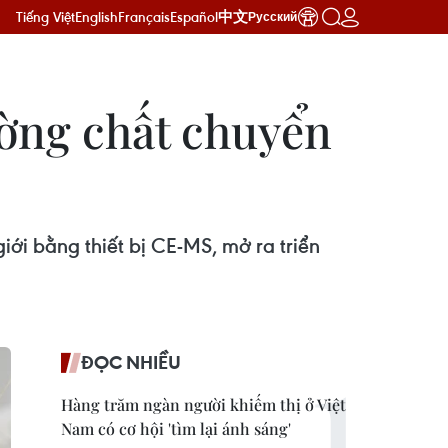
Tiếng Việt
English
Français
Español
中文
Русский
ường chất chuyển
ới bằng thiết bị CE-MS, mở ra triển
ĐỌC NHIỀU
Hàng trăm ngàn người khiếm thị ở Việt
Nam có cơ hội 'tìm lại ánh sáng'