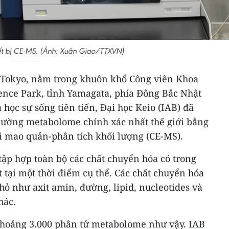
iết bị CE-MS. (Ảnh: Xuân Giao/TTXVN)
 Tokyo, nằm trong khuôn khổ Công viên Khoa
ence Park, tỉnh Yamagata, phía Đông Bắc Nhật
học sự sống tiên tiến, Đại học Keio (IAB) đã
lường metabolome chính xác nhất thế giới bằng
di mao quản-phân tích khối lượng (CE-MS).
tập hợp toàn bộ các chất chuyển hóa có trong
t tại một thời điểm cụ thể. Các chất chuyển hóa
ỏ như axit amin, đường, lipid, nucleotides và
hác.
khoảng 3.000 phân tử metabolome như vậy. IAB