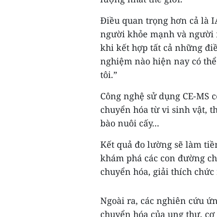
Điều quan trọng hơn cả là IA
người khỏe mạnh và người m
khi kết hợp tất cả những điề
nghiệm nào hiện nay có thể
tôi.”
Công nghệ sử dụng CE-MS có
chuyển hóa từ vi sinh vật, t
bào nuôi cấy...
Kết quả đo lường sẽ làm ti
khám phá các con đường chu
chuyển hóa, giải thích chức
Ngoài ra, các nghiên cứu ứ
chuyển hóa của ung thư, cơ 