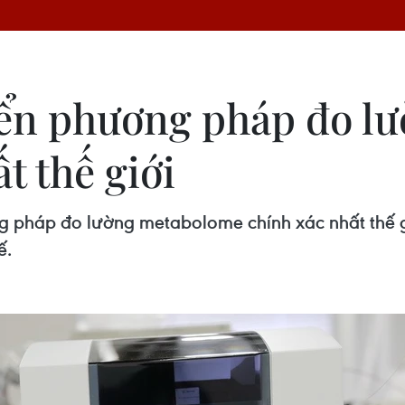
iển phương pháp đo l
t thế giới
g pháp đo lường metabolome chính xác nhất thế gi
ế.