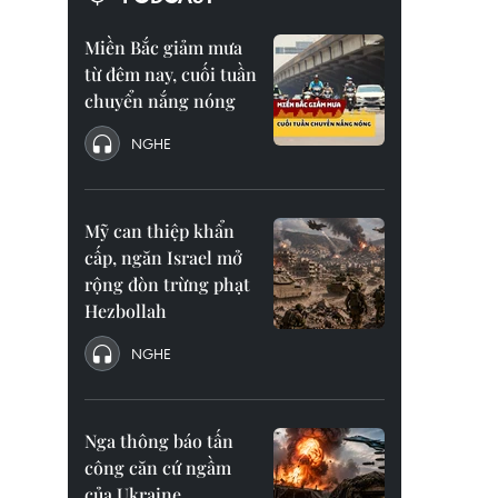
Miền Bắc giảm mưa
từ đêm nay, cuối tuần
chuyển nắng nóng
NGHE
Mỹ can thiệp khẩn
cấp, ngăn Israel mở
rộng đòn trừng phạt
Hezbollah
NGHE
Nga thông báo tấn
công căn cứ ngầm
của Ukraine