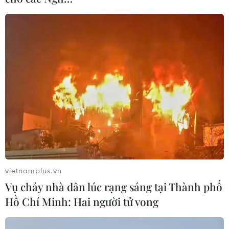
giám sát trường mầm non, mặc dù công nghệ có
thể giảm thiểu tai nạn nhưng ý thức về an toàn
mới là quan trọng nhất và nhân viên mầm non
phải được đào tạo để tránh tai nạn.
Bà cho rằng nên ứng dụng công nghệ thông tin
trong xử lý các thủ tục giấy tờ và các công việc
khác nhằm giảm gánh nặng cho nhân viên nhà
trẻ, giúp họ có nhiều thời gian tương tác với trẻ
hơn./.
(TTXVN/Vietnam+)
vietnamplus.vn
Vụ cháy nhà dân lúc rạng sáng tại Thành phố
Hồ Chí Minh: Hai người tử vong