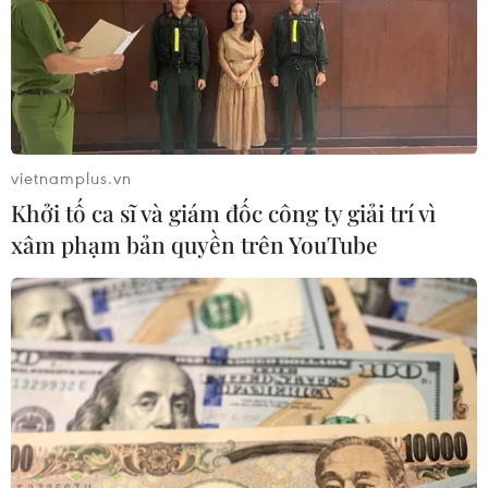
08/08/2019 03:43
Qua sự việc học sinh tử vong vì bị bỏ quên trên xe đưa
đón của trường tiểu học Gateway, việc trang bị kiến thức
và kỹ năng thoát hiểm cho trẻ khi bị bỏ quên trên xe ôtô
là rất cần thiết.
vietnamplus.vn
Khởi tố ca sĩ và giám đốc công ty giải trí vì
xâm phạm bản quyền trên YouTube