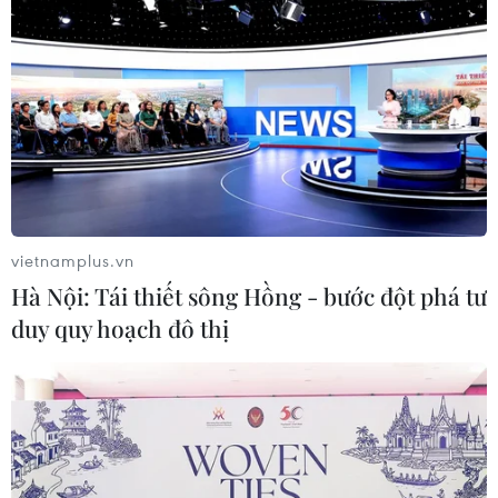
vietnamplus.vn
Hà Nội: Tái thiết sông Hồng - bước đột phá tư
Kinh nghiệm để tránh bỏ
duy quy hoạch đô thị
quên học sinh trong xe buýt
07/08/2019 14:56
Đó là khi đỗ tại điểm đến, tài xế phải xuống cuối xe
buýt để kiểm tra xem còn học sinh nào ở lại trên xe
không, hoặc trang bị hệ thống cảm biến thông minh trên