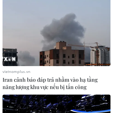
#bị bỏ quên trên xe
#thời tiết nắng nóng
#sốc nhiệt
#cảm biến
Nhật Bản
vietnamplus.vn
Iran cảnh báo đáp trả nhằm vào hạ tầng
năng lượng khu vực nếu bị tấn công
Theo dõi VietnamPlus
TIN LIÊN QUAN