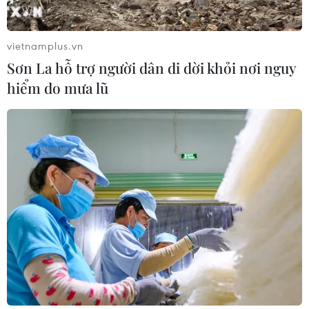
vietnamplus.vn
Sơn La hỗ trợ người dân di dời khỏi nơi nguy
hiểm do mưa lũ
CƠ QUAN CHỦ QUẢN: THÔNG TẤN XÃ VIỆT NAM
Tổng Biên tập: TRẦN TIẾN DUẨN
Phó Tổng Biên tập: NGUYỄN THỊ TÁM, KHÚC THANH
THỦY
Sở hữu trí tuệ
Quy định sử dụng
RSS
Hỗ trợ
Ngôn ngữ
TTXVN
Dịch vụ tin
Quảng cáo
Liên hệ