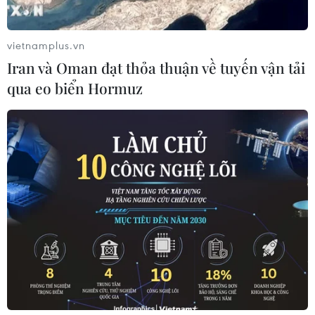
vietnamplus.vn
Iran và Oman đạt thỏa thuận về tuyến vận tải
qua eo biển Hormuz
Australia: Bé trai 3 tuổi thiệt mạng do bị
bỏ quên trên xe buýt
25/02/2020 14:25
Người quản lý của một trung tâm giáo dục trẻ em tại
thành phố Cairns, Australia và một nữ giáo viên đã bị
buộc tội ngộ sát sau khi bỏ quên bé trai 3 tuổi trên xe
hơn 6 giờ đồng hồ khiến em tử vong.