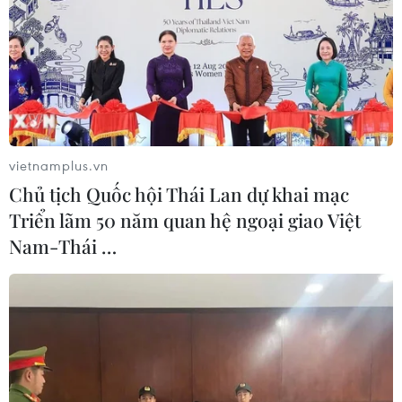
xe.
vietnamplus.vn
Chủ tịch Quốc hội Thái Lan dự khai mạc
Triển lãm 50 năm quan hệ ngoại giao Việt
Nam-Thái …
Bị bỏ quên trên xe ôtô, trẻ nhỏ cần làm gì
để tìm cách thoát thân?