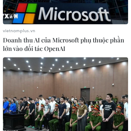
vietnamplus.vn
Doanh thu AI của Microsoft phụ thuộc phần
lớn vào đối tác OpenAI
Ảnh minh họa. (Nguồn: usatoday.com)
Các công ty công nghệ Nhật Bản đang chạy đua
nhằm tung ra các sản phẩm, có thể góp phần
chấm dứt các sự cố xảy ra trong mùa Hè gần
đây, liên quan đến việc trẻ em bị bỏ lại trong