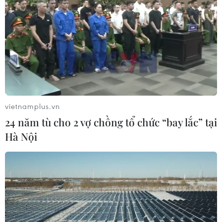
vietnamplus.vn
24 năm tù cho 2 vợ chồng tổ chức “bay lắc” tại
Hà Nội