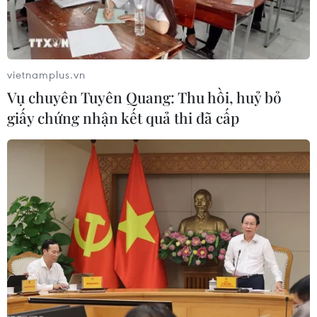
vietnamplus.vn
Vụ chuyên Tuyên Quang: Thu hồi, huỷ bỏ
giấy chứng nhận kết quả thi đã cấp
Phản ứng của các nước về kết quả bầu cử
tổng thống Mỹ
09/11/2016 09:02
Sau khi ông Donald Trump giành chiến thắng tại cuộc
bầu cử tổng thống Mỹ, lãnh đạo các nước Nga,
Philippines, Nhật Bản, Palestine đã có những phản ứng