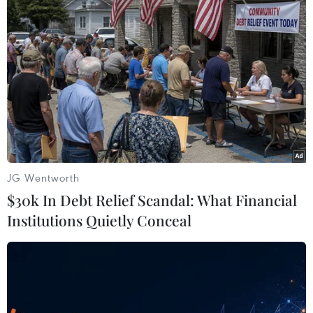
đối phó với Triều Tiên
11/09/2016 09:37
Các đặc phái viên hàng đầu của Nhật Bản và Mỹ về
Triều Tiên đã nhất trí tìm kiếm "những biện pháp mạnh
mẽ nhất có thể" nhằm đối phó với các hành động của
Bình Nhưỡng.
JG Wentworth
$30k In Debt Relief Scandal: What Financial
Institutions Quietly Conceal