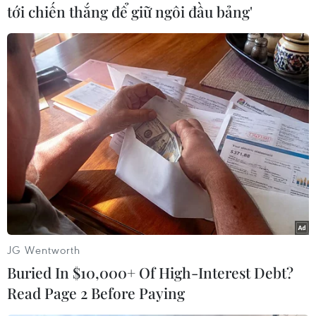
tới chiến thắng để giữ ngôi đầu bảng'
#Du lịch Tokyo
#Nhật Bản
#Tổng thống đắc cử Mỹ
#Donald Trump
#Quan hệ đồng minh
#Quân sự Nhật Bản
Mỹ
Nhật Bản
JG Wentworth
Buried In $10,000+ Of High-Interest Debt?
Theo dõi VietnamPlus
Read Page 2 Before Paying