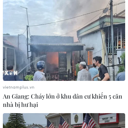
TIN LIÊN QUAN
vietnamplus.vn
An Giang: Cháy lớn ở khu dân cư khiến 5 căn
nhà bị hư hại
Nhật-Mỹ tìm "các biện pháp mạnh nhất"