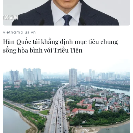
Mỹ bán đồng euro để hỗ trợ Nhật
Bản vực dậy đồng yen
vietnamplus.vn
03/08/2026 15:34
Hàn Quốc tái khẳng định mục tiêu chung
sống hòa bình với Triều Tiên
Việt Nam tham dự Trại hè Khoa học
châu Á 2026 tại Hong Kong
03/08/2026 10:14
Triều Tiên quan ngại các hoạt động
quân sự của Mỹ, Nhật Bản và NATO
03/08/2026 08:42