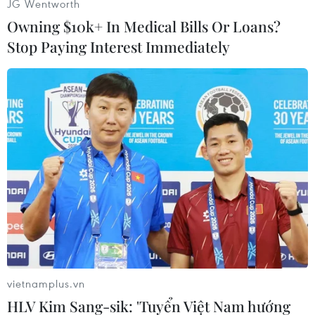
JG Wentworth
2, cấm nước này sử dụng vũ lực để giải quyết
Owning $10k+ In Medical Bills Or Loans?
các tranh chấp quốc tế.
Stop Paying Interest Immediately
Do vậy, một hiệp ước an ninh yêu cầu Mỹ hỗ trợ
Nhật Bản trong trường hợp Nhật Bản bị tấn
công và Nhật Bản cung cấp căn cứ cho Mỹ tại
nước này.
Trong bối cảnh đó, Thủ tướng Nhật Bản đã hối
thúc tăng cường vai trò của quân đội Nhật Bản./.
(Vietnam+)
vietnamplus.vn
HLV Kim Sang-sik: 'Tuyển Việt Nam hướng