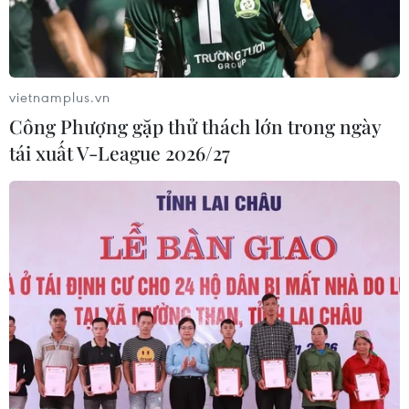
Hàn Quốc tái khẳng định mục tiêu
chung sống hòa bình với Triều Tiên
06/08/2026 15:33
vietnamplus.vn
Công Phượng gặp thử thách lớn trong ngày
tái xuất V-League 2026/27
Lở đất tại Philippines khiến ít nhất 4
người thiệt mạng
06/08/2026 15:06
Trung Quốc thử nghiệm tuyến tàu
cao tốc xuyên vùng đất đóng băng
vĩnh cửu
06/08/2026 12:35