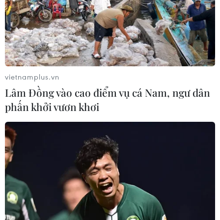
vietnamplus.vn
Lâm Đồng vào cao điểm vụ cá Nam, ngư dân
phấn khởi vươn khơi
TIN CÙNG CHUYÊN MỤC