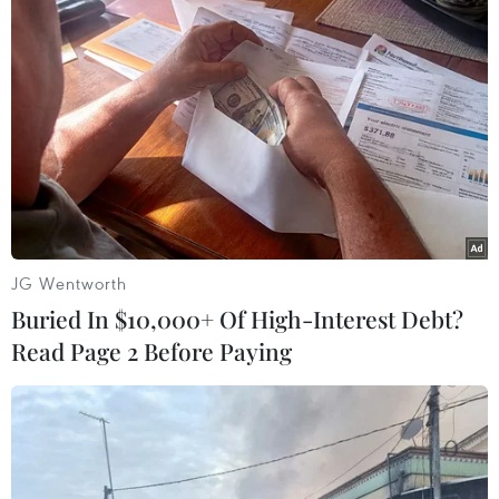
(Vietnam+)
#Nhật Bản
#COVID-19
#Tử vong
#Diamond Princess
#Công dân Nhật Bản
Nhật Bản
Facebook
Twitter
Lưu bài viết
Copy link
Theo dõi VietnamPlus
Tin liên quan
JG Wentworth
Diễn biến tình hình dịch bệnh viêm đường hô hấp
Buried In $10,000+ Of High-Interest Debt?
cấp ngày 22/2
Read Page 2 Before Paying
22/02/2020 22:46
Tính đến 21 giờ ngày 22/2, tổng số ca tử vong trên toàn cầu vì dịch viêm
đường hô hấp cấp COVID-19 là 2.363 người và tổng số ca nhiễm là 77.932.
Nhật Bản: 23 khách rời tàu Diamond Princess không