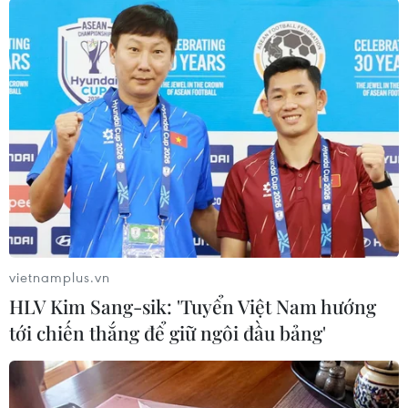
Nhật Bản đã nhiễm COVID-19, trong đó có 634
người trên du thuyền Diamond Princess và 14 công
dân Nhật Bản trở về từ Vũ Hán.
vietnamplus.vn
HLV Kim Sang-sik: 'Tuyển Việt Nam hướng
tới chiến thắng để giữ ngôi đầu bảng'