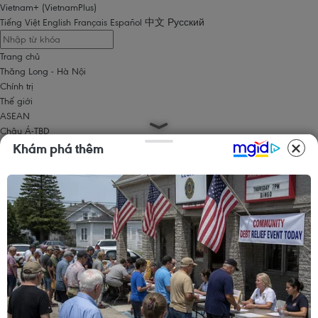
Vietnam+ (VietnamPlus)
Tiếng Việt
English
Français
Español
中文
Русский
Trang chủ
Thăng Long - Hà Nội
Chính trị
Thế giới
ASEAN
Châu Á-TBD
Trung Đông
Khám phá thêm
Châu Âu
Châu Mỹ
Châu Phi
Kinh tế
Kinh doanh
Tài chính
Tín dụng nông thôn
Chứng khoán
Bất động sản
Doanh nghiệp
Thông tin doanh nghiệp