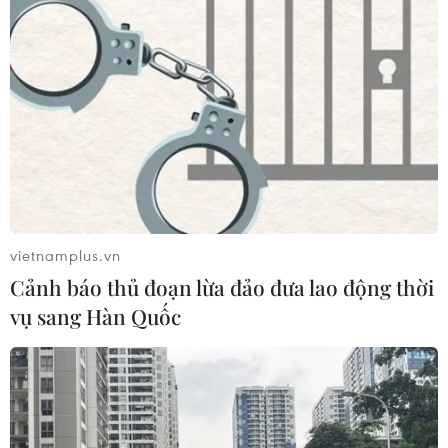
Phía Nam châu Phi tăng cường phối hợp ngăn chặn
dịch Ebola
19/07/2026 01:03
Điều gì tạo nên niềm tin khi lựa chọn dinh dưỡng
đầu đời cho trẻ?
18/07/2026 01:00
vietnamplus.vn
Phân bổ ngân sách chăm sóc sức khỏe và dân số:
Cảnh báo thủ đoạn lừa đảo đưa lao động thời
Ưu tiên các địa bàn khó khăn
vụ sang Hàn Quốc
17/07/2026 22:30
Đà Nẵng tổ chức Lễ hội Sâm Ngọc Linh 2026: Cam
kết 100% sâm thật