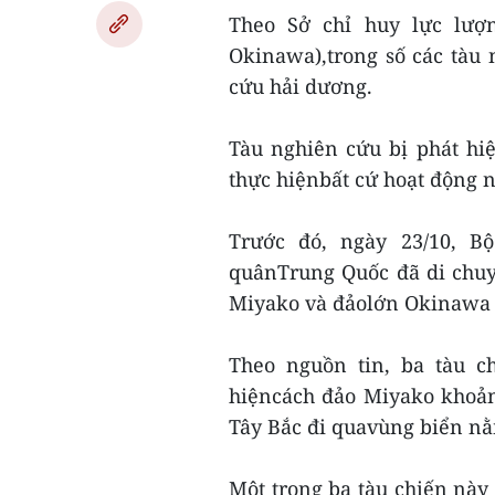
Theo Sở chỉ huy lực lượ
Okinawa),trong số các tàu 
cứu hải dương.
Tàu nghiên cứu bị phát hi
thực hiệnbất cứ hoạt động 
Trước đó, ngày 23/10, B
quânTrung Quốc đã di chuy
Miyako và đảolớn Okinawa 
Theo nguồn tin, ba tàu c
hiệncách đảo Miyako khoản
Tây Bắc đi quavùng biển n
Một trong ba tàu chiến này 