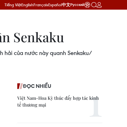
Tiếng Việt
English
Français
Español
中文
Русский
gần Senkaku
ãnh hải của nước này quanh Senkaku/
ĐỌC NHIỀU
Việt Nam-Hoa Kỳ thúc đẩy hợp tác kinh
tế thương mại