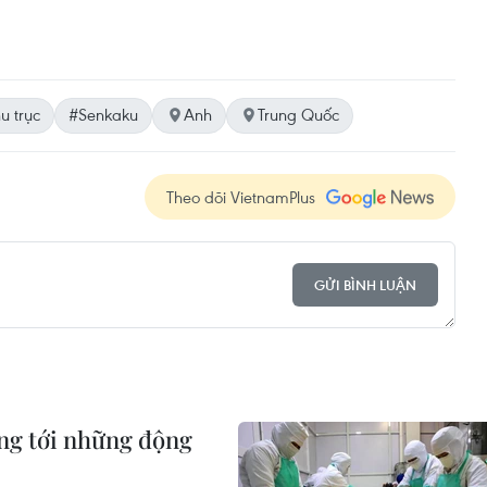
u trục
#Senkaku
Anh
Trung Quốc
Theo dõi VietnamPlus
GỬI BÌNH LUẬN
ng tới những động