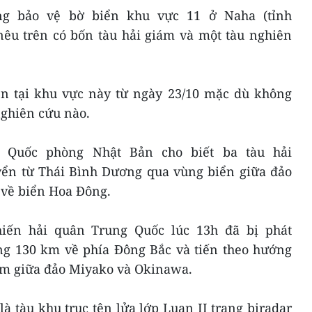
ng bảo vệ bờ biển khu vực 11 ở Naha (tỉnh
nêu trên có bốn tàu hải giám và một tàu nghiên
ện tại khu vực này từ ngày 23/10 mặc dù không
nghiên cứu nào.
ộ Quốc phòng Nhật Bản cho biết ba tàu hải
ển từ Thái Bình Dương qua vùng biển giữa đảo
về biển Hoa Đông.
hiến hải quân Trung Quốc lúc 13h đã bị phát
g 130 km về phía Đông Bắc và tiến theo hướng
ằm giữa đảo Miyako và Okinawa.
là tàu khu trục tên lửa lớp Luan II trang bịradar