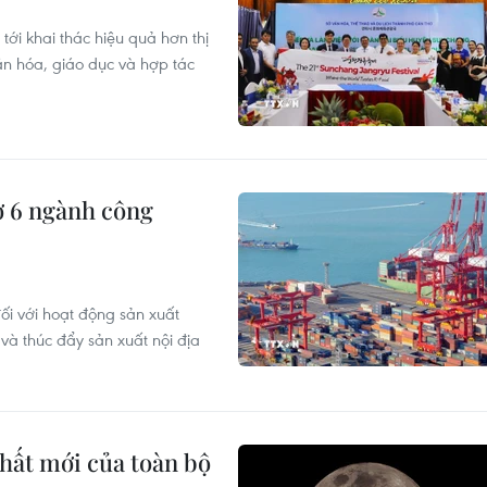
ới khai thác hiệu quả hơn thị
n hóa, giáo dục và hợp tác
ợ 6 ngành công
ối với hoạt động sản xuất
à thúc đẩy sản xuất nội địa
hất mới của toàn bộ